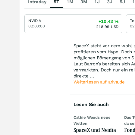
Intraday
5T
1M
3M
1J
3J
5J
1
NVIDIA
+10,43
%
02:00:00
02
218,99
USD
SpaceX steht vor dem wohl 
profitieren vom Hype. Doch n
möglichen Börsengang von S
Laut Barron’s bereiten sich 
vermarkten. Doch nur ein re
direkte ...
Weiterlesen auf ariva.de
Lesen Sie auch
Cathie Woods neue
Das T
Wetten
da se
SpaceX und Nvidia
Fond