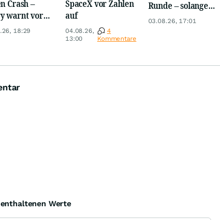
en Crash –
SpaceX vor Zahlen
Runde – solange
y warnt vor
auf
diese eine Zahl
03.08.26, 17:01
m Absturz wie
weiter steigt
.26, 18:29
04.08.26,
4
13:00
Kommentare
entar
e enthaltenen Werte