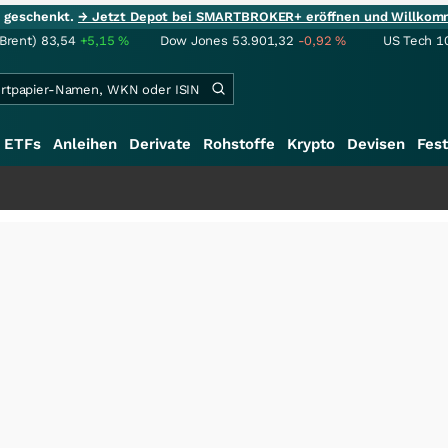
ie geschenkt.
→ Jetzt Depot bei SMARTBROKER+ eröffnen und Willkom
(Brent)
83,54
+5,15
%
Dow Jones
53.901,32
-0,92
%
US Tech 1
ETFs
Anleihen
Derivate
Rohstoffe
Krypto
Devisen
Fest