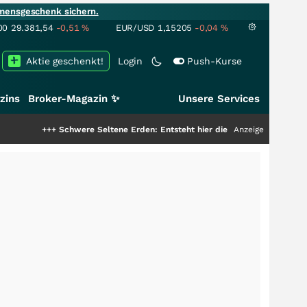
mensgeschenk sichern.
00
29.381,54
-0,51
%
EUR/USD
1,15205
-0,04
%
Aktie geschenkt!
Login
Push-Kurse
zins
Broker-Magazin ✨
Unsere Services
+++
Schwere Seltene Erden: Entsteht hier die nächste Milliardenstory?
Anzeige
+++