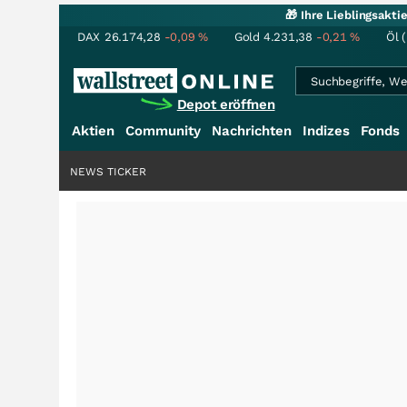
🎁 Ihre Lieblingsakt
DAX
26.174,28
-0,09
%
Gold
4.231,38
-0,21
%
Öl 
Depot eröffnen
Aktien
Community
Nachrichten
Indizes
Fonds
NEWS TICKER