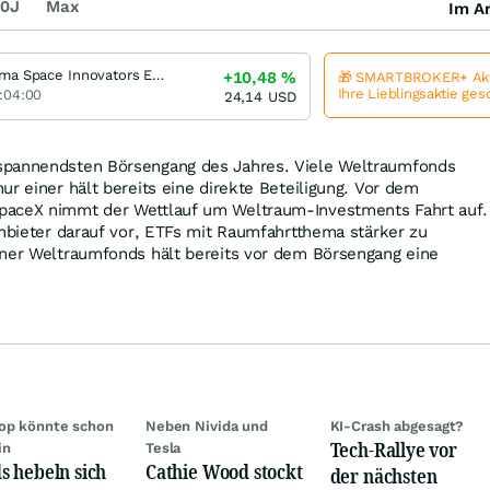
0J
Max
Im Ar
Tema Space Innovators ETF
+10,48
%
🎁 SMARTBROKER+ Akt
Ihre Lieblingsaktie ge
:04:00
24,14
USD
spannendsten Börsengang des Jahres. Viele Weltraumfonds
ur einer hält bereits eine direkte Beteiligung. Vor dem
paceX nimmt der Wettlauf um Weltraum-Investments Fahrt auf.
Anbieter darauf vor, ETFs mit Raumfahrtthema stärker zu
iner Weltraumfonds hält bereits vor dem Börsengang eine
op könnte schon
Neben Nivida und
KI-Crash abgesagt?
Tech-Rallye vor
in
Tesla
s hebeln sich
Cathie Wood stockt
der nächsten