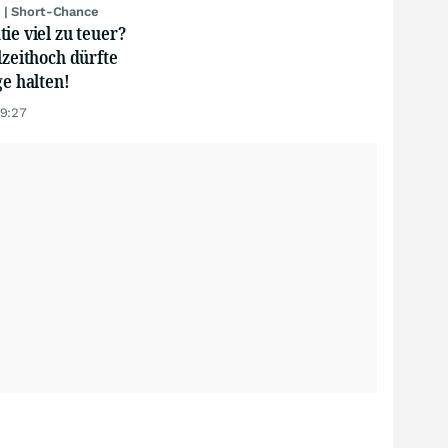
 | Short-Chance
ie viel zu teuer?
lzeithoch dürfte
ge halten!
19:27