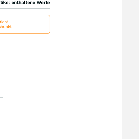
tikel enthaltene Werte
ion!
schenkt