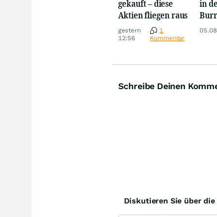
gekauft – diese
in d
Aktien fliegen raus
Burr
eine
gestern
1
05.08
1987
12:56
Kommentar
Schreibe Deinen Komm
Diskutieren Sie über di