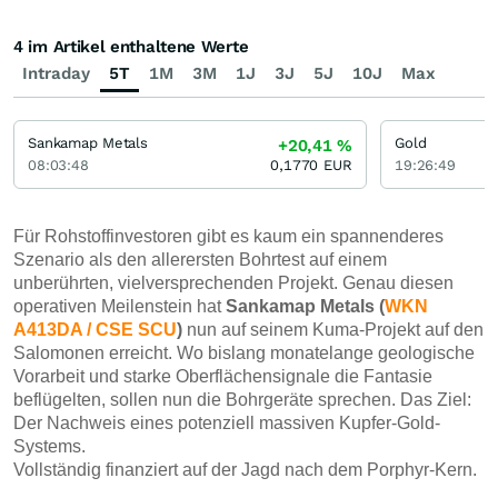
4 im Artikel enthaltene Werte
Intraday
5T
1M
3M
1J
3J
5J
10J
Max
Sankamap Metals
Gold
+20,41
%
08:03:48
0,1770
EUR
19:26:49
Für Rohstoffinvestoren gibt es kaum ein spannenderes
Szenario als den allerersten Bohrtest auf einem
unberührten, vielversprechenden Projekt. Genau diesen
operativen Meilenstein hat
Sankamap Metals (
WKN
A413DA / CSE SCU
)
nun auf seinem Kuma-Projekt auf den
Salomonen erreicht. Wo bislang monatelange geologische
Vorarbeit und starke Oberflächensignale die Fantasie
beflügelten, sollen nun die Bohrgeräte sprechen. Das Ziel:
Der Nachweis eines potenziell massiven Kupfer-Gold-
Systems.
Vollständig finanziert auf der Jagd nach dem Porphyr-Kern.