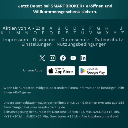
Jetzt Depot bei SMARTBROKER+ eröffnen und
Willkommensgeschenk sichern.
Aktien von A - Z:
#
A
B
C
D
E
F
G
H
I
J
K
L
M
N
O
P
Q
R
S
T
U
V
W
X
Y
Z
Impressum
Disclaimer
Datenschutz
Datenschutz-
Einstellungen
Nutzungsbedingungen
Unsere Apps:
Wenn Sie Kursdaten, Widgets oder andere Finanzinformationen benötigen, hilft
Ihnen
ARIVA
gerne.
Unsere User schätzen wallstreet-online.de: 4.8 von 5 Sternen ermittelt aus 285
Bewertungen bei www.kagels-trading.de
Zeitverzögerung der Kursdaten: Deutsche Börsen +15 Min. NASDAQ +15 Min.
NYSE +20 Min. AMEX +20 Min. Dow Jones +15 Min. Alle Angaben ohne Gewähr.