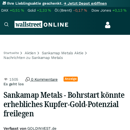
🎁 Ihre Lieblingsaktie geschenkt.
→ Jetzt Depot eröffnen
DAX
+0,51
%
Gold
+2,33
%
Öl (Brent)
-0,17
%
Dow Jones
+0,13
%
Aktien
Sankamap Metals Aktie
Startseite
Nachrichten zu Sankamap Metals
Anzeige
1505
0 Kommentare
Es geht los
Sankamap Metals - Bohrstart könnte
erhebliches Kupfer-Gold-Potenzial
freilegen
Verfasst von
GOLDINVEST.de