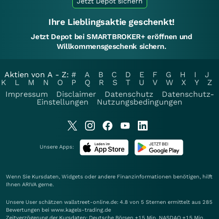
Jetzt Depot sichern
Ihre Lieblingsaktie geschenkt!
Jetzt Depot bei SMARTBROKER+ eröffnen und
Willkommensgeschenk sichern.
Aktien von A - Z:
#
A
B
C
D
E
F
G
H
I
J
K
L
M
N
O
P
Q
R
S
T
U
V
W
X
Y
Z
Impressum
Disclaimer
Datenschutz
Datenschutz-
Einstellungen
Nutzungsbedingungen
Unsere Apps:
Wenn Sie Kursdaten, Widgets oder andere Finanzinformationen benötigen, hilft
Ihnen
ARIVA
gerne.
Unsere User schätzen wallstreet-online.de: 4.8 von 5 Sternen ermittelt aus 285
Bewertungen bei www.kagels-trading.de
Zeitverzögerung der Kursdaten: Deutsche Börsen +15 Min. NASDAQ +15 Min.