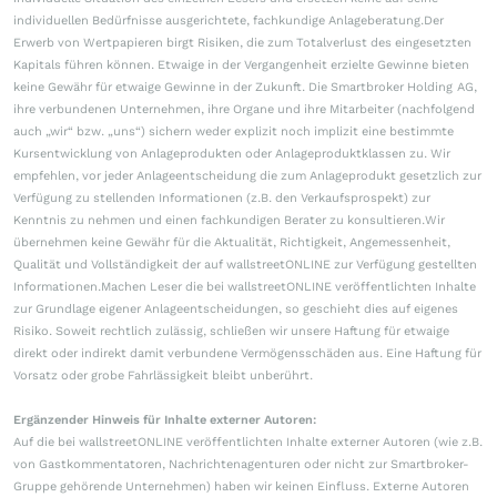
individuellen Bedürfnisse ausgerichtete, fachkundige Anlageberatung.Der
Erwerb von Wertpapieren birgt Risiken, die zum Totalverlust des eingesetzten
Kapitals führen können. Etwaige in der Vergangenheit erzielte Gewinne bieten
keine Gewähr für etwaige Gewinne in der Zukunft. Die Smartbroker Holding AG,
ihre verbundenen Unternehmen, ihre Organe und ihre Mitarbeiter (nachfolgend
auch „wir“ bzw. „uns“) sichern weder explizit noch implizit eine bestimmte
Kursentwicklung von Anlageprodukten oder Anlageproduktklassen zu. Wir
empfehlen, vor jeder Anlageentscheidung die zum Anlageprodukt gesetzlich zur
Verfügung zu stellenden Informationen (z.B. den Verkaufsprospekt) zur
Kenntnis zu nehmen und einen fachkundigen Berater zu konsultieren.Wir
übernehmen keine Gewähr für die Aktualität, Richtigkeit, Angemessenheit,
Qualität und Vollständigkeit der auf wallstreetONLINE zur Verfügung gestellten
Informationen.Machen Leser die bei wallstreetONLINE veröffentlichten Inhalte
zur Grundlage eigener Anlageentscheidungen, so geschieht dies auf eigenes
Risiko. Soweit rechtlich zulässig, schließen wir unsere Haftung für etwaige
direkt oder indirekt damit verbundene Vermögensschäden aus. Eine Haftung für
Vorsatz oder grobe Fahrlässigkeit bleibt unberührt.
Ergänzender Hinweis für Inhalte externer Autoren:
Auf die bei wallstreetONLINE veröffentlichten Inhalte externer Autoren (wie z.B.
von Gastkommentatoren, Nachrichtenagenturen oder nicht zur Smartbroker-
Gruppe gehörende Unternehmen) haben wir keinen Einfluss. Externe Autoren