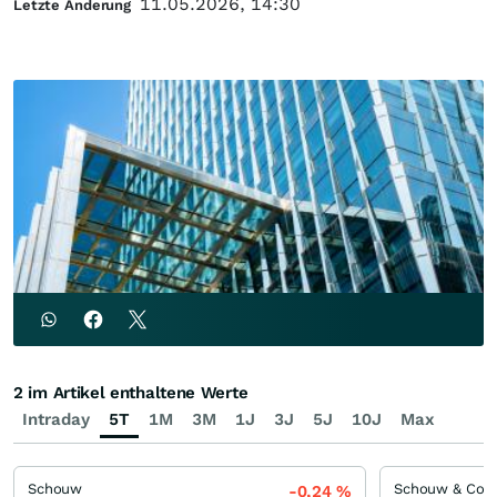
11.05.2026, 14:30
Letzte Änderung
2 im Artikel enthaltene Werte
Intraday
5T
1M
3M
1J
3J
5J
10J
Max
Schouw
-0,24
%