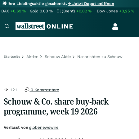
🎁 Ihre Lieblingsaktie geschenkt.
→ Jetzt Depot eröffnen
DAX
+0,69
%
Gold
0,00
%
Öl (Brent)
+0,02
%
Dow Jones
+0,25
%
Aktien
Schouw Aktie
Nachrichten zu Schouw
Startseite
121
0 Kommentare
Schouw & Co. share buy-back
programme, week 19 2026
Verfasst von
globenewswire