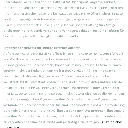
Investoren schichten Milliarden
nach Europa um
gestern 19:00
Alle Augen auf Donnerstag
Rheinmetall baut das nächste
Kriegsmonster – Aktie steigt vor
den Zahlen
03.08.26, 13:44
AKTIEN IM FOKUS
Ionos sehr schwach - United
Internet und 1&1 auch im Minus
vor 23 Minuten