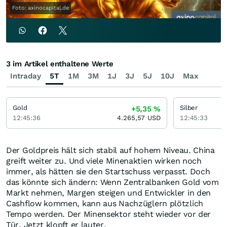
Foto: axinocapital.de
3 im Artikel enthaltene Werte
Intraday
5T
1M
3M
1J
3J
5J
10J
Max
Gold
Silber
+5,35
%
12:45:36
4.265,57
USD
12:45:33
Der Goldpreis hält sich stabil auf hohem Niveau. China
greift weiter zu. Und viele Minenaktien wirken noch
immer, als hätten sie den Startschuss verpasst. Doch
das könnte sich ändern: Wenn Zentralbanken Gold vom
Markt nehmen, Margen steigen und Entwickler in den
Cashflow kommen, kann aus Nachzüglern plötzlich
Tempo werden. Der Minensektor steht wieder vor der
Tür. Jetzt klopft er lauter.