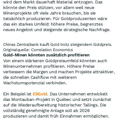
Vergrößern
Gold- und Silberminen zeigen historisch hohe
Gewinnmargen. Quelle: Bloomberg; Analyse von Tavi Costa
/ Azuria Capital
China als zusätzlicher Goldtreiber
Die chinesische Zentralbank hat seit Anfang 2023