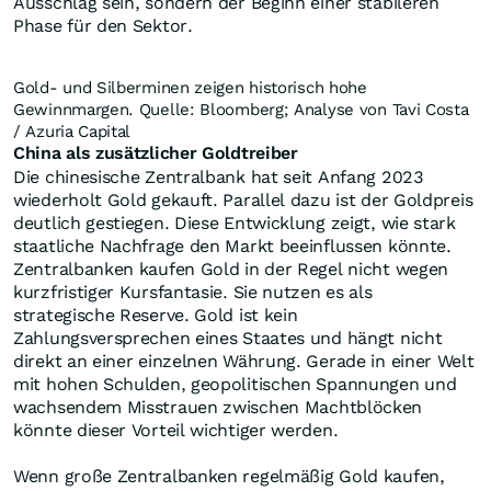
Vergrößern
Historisch starke Margen
Costa verweist auf neue Daten zu Gold und
Silberproduzenten. Nach seinen Angaben erreichen die
Minen derzeit die stärksten Gewinnspannen seit Beginn
der ausgewerteten Datenreihe. Betrachtet wurden die
50 größten Minenunternehmen an kanadischen und US
Börsen. Besonders auffällig ist der jüngste Anstieg im
Jahr 2025. Für Costa erinnert diese Entwicklung an
frühere langfristige Rohstoffzyklen. Solche Zyklen
entstehen meist nicht durch kurzfristige Spekulation,
sondern durch mehrere Faktoren gleichzeitig: steigende
Nachfrage, knappes Angebot, zu geringe Investitionen
in neue Projekte und geopolitische Unsicherheit.
Wichtig ist dabei: Der Markt scheint vielen
Minenunternehmen noch nicht zuzutrauen, dass diese
hohen Gewinne länger anhalten könnten. Costa
widerspricht dieser Sicht. Aus seiner Perspektive
könnten die aktuellen Margen nicht nur ein kurzfristiger
Ausschlag sein, sondern der Beginn einer stabileren
Phase für den Sektor.