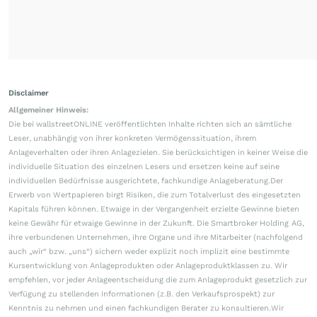
operativ weniger - Jahresziele
bestätigt
vor 12 Minuten
KORREKTUR/AKTIEN IM FOKUS
Ionos sehr schwach - United
Internet auch im Minus
vor 19 Minuten
Chinas Käufe bleiben aus
Trumps "goldenes Zeitalter" wird
für Amerikas Farmer zum
Milliarden-Desaster
04.08.26, 18:59
4 Kommentare
Starkes Setup für Gewinne
Mit dieser langweiligen Value-
Aktie lassen sich jetzt +100 % und
mehr verdienen!
04.08.26, 19:43
Flucht aus USA