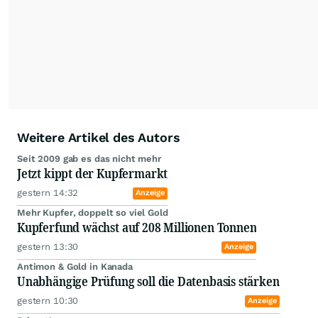
Aktuelle Themen
Flucht aus USA
Investoren schichten Milliarden
nach Europa um
gestern 19:00
Starke Nachrichten von Axo Metals
und Fortuna Mining
03.08.26, 18:19
Anzeige
Europas Börsen freundlich, Tech-
Schwäche bremst US-Ausblick