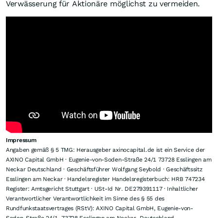
auf die Wiederaufbereitung historischer Tailings. Die
vollständig genehmigte Anlage soll ab 2026
produzieren und damit früh Einnahmen ermöglichen.
Gleichzeitig sieht ESGold weiteres
Explorationspotenzial in der Tiefe, das später aus dem
eigenen Cashflow erschlossen werden könnte. CEO
Gordon Robb möchte genau diesen Ansatz nutzen: Erst
soll die Produktion erreicht werden, um vom starken
Goldpreisumfeld zu profitieren. Anschließend soll der
daraus entstehende Cashflow helfen, das volle
Explorationspotenzial von Montauban freizusetzen.