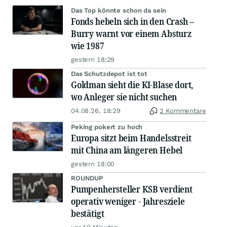
Fed-Skandal, Gold, Iran-Desaster - KI-Blase erhält
nächsten Stich!
heute 10:09
Anzeige
Europabörsen legen zu, DAX steigt nach Zahlen von
Rheinmetall, Merck
heute 10:06
Guten Morgen aus der Redaktion: Ausgepowert
heute 08:44
Anzeige