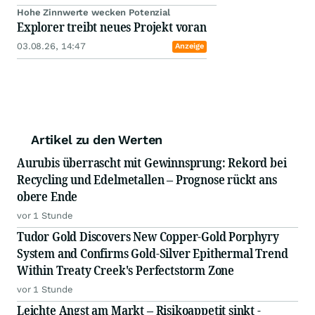
globales Netzwerk führt uns immer wieder zu
erfolgreichen Managern und Persönlichkeiten.
Deren Company-Builder-Gen ist für uns
entscheidend und Basis unseres eigenen
Investmenterfolges. Durch unsere
redaktionellen Beiträge machen wir die
Unternehmen einem breiten Investorenpublikum
zugänglich. Unsere Performance ist auch Ihre!
Bitte beachten Sie hierzu unseren Disclaimer auf
"www.axinocapital.de/disclaimer"
.
Weitere Artikel des Autors
Seit 2009 gab es das nicht mehr
Jetzt kippt der Kupfermarkt
gestern 14:32
Anzeige
Mehr Kupfer, doppelt so viel Gold
Kupferfund wächst auf 208 Millionen Tonnen
gestern 13:30
Anzeige
Antimon & Gold in Kanada