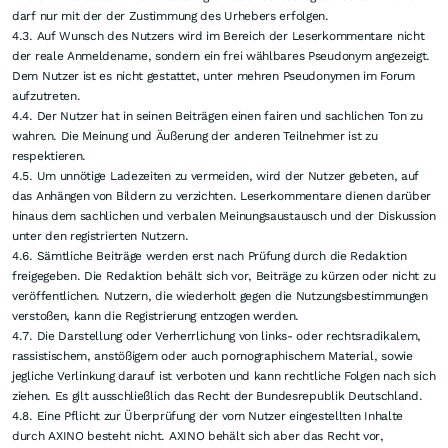
als Zusicherung etwaiger Kursentwicklungen zu verstehen. Des Weiteren
ersetzen sie in keinster Weise eine individuelle fachkundige
Anlageberatung. Leser, die aufgrund der hier angebotenen Informationen
Anlageentscheidungen treffen bzw. Transaktionen durchführen, handeln
vollständig auf eigene Gefahr. Der Erwerb von Wertpapieren birgt hohe
Risiken, die bis zum Totalverlust des eingesetzten Kapitals führen können.
Die AXINO Capital GmbH und ihre Autoren schließen jedwede Haftung für
Vermögensschäden oder die inhaltliche Garantie für Aktualität, Richtigkeit,
Angemessenheit und Vollständigkeit der hier angebotenen Artikel
ausdrücklich aus. Bitte beachten Sie auch unsere Nutzungshinweise.
Gemäß MiFID II und §34b WpHG möchten wir darauf hinweisen, dass
Partner, Autoren und/oder Mitarbeiter der AXINO Capital GmbH Aktien der
erwähnten Unternehmen halten können oder halten und somit ein
Interessenskonflikt bestehen kann. Wir können außerdem nicht
ausschließen, dass andere Börsenbriefe, Medien oder Research-Firmen die
von uns besprochenen Werte im gleichen Zeitraum besprechen. Daher
kann es in diesem Zeitraum zur symmetrischen Informations- und
Meinungsgenerierung kommen. Ferner kann zwischen den erwähnten
Unternehmen und der AXINO Capital GmbH direkt oder indirekt ein
Beratungs- oder sonstiger Dienstleistungsvertrag bestehen, womit ebenfalls
ein Interessenkonflikt gegeben sein kann. 2. Die in den Kommentaren zu
den Artikeln veröffentlichten Informationen, Meinungen und Empfehlungen