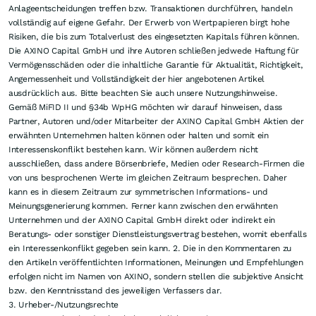
zu erweitern. CEO Kenneth MacLeod betont, dass
früher Cashflow helfen solle, die mexikanischen
Goldassets weiterzuentwickeln und zugleich
Verwässerung für Aktionäre möglichst zu vermeiden.
Impressum
Angaben gemäß § 5 TMG: Herausgeber axinocapital.de ist ein Service der
AXINO Capital GmbH · Eugenie-von-Soden-Straße 24/1 73728 Esslingen am
Neckar Deutschland · Geschäftsführer Wolfgang Seybold · Geschäftssitz
Esslingen am Neckar · Handelsregister Handelsregisterbuch: HRB 747234