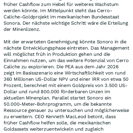
Chinas Zentralbank kauft Gold trotz steigendem Goldpreis.
Originalquelle: Correlation Economics
Gold-Minen könnten zusätzlich profitieren
Von einem stärkeren Goldpreisumfeld könnten auch
Minenunternehmen profitieren. Höhere Preise
verbessern die Margen und machen Projekte attraktiver,
die schnellen Cashflow mit weiterem
Wachstumspotenzial verbinden.
Ein Beispiel ist
ESGold
. Das Unternehmen entwickelt
das Montauban-Projekt in Québec und setzt zunächst