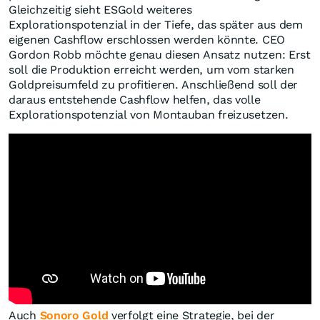
wiederholt Gold gekauft. Parallel dazu ist der Goldpreis
deutlich gestiegen. Diese Entwicklung zeigt, wie stark
staatliche Nachfrage den Markt beeinflussen könnte.
Zentralbanken kaufen Gold in der Regel nicht wegen
kurzfristiger Kursfantasie. Sie nutzen es als
strategische Reserve. Gold ist kein
Zahlungsversprechen eines Staates und hängt nicht
direkt an einer einzelnen Währung. Gerade in einer Welt
mit hohen Schulden, geopolitischen Spannungen und
wachsendem Misstrauen zwischen Machtblöcken
könnte dieser Vorteil wichtiger werden.
Wenn große Zentralbanken regelmäßig Gold kaufen,
wird dem Markt dauerhaft Material entzogen. Das
könnte den Preis stützen, vor allem weil neue
Minenprojekte oft viele Jahre brauchen, bis sie
tatsächlich produzieren. Für Goldproduzenten wäre
das ein starkes Umfeld: höhere Preise, begrenztes
neues Angebot und steigende strategische Nachfrage.