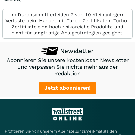
Disclaimer
Allgemeiner Hinweis:
Die bei wallstreetONLINE veröffentlichten Inhalte richten sich an sämtliche
Leser, unabhängig von ihrer konkreten Vermögenssituation, ihrem
Anlageverhalten oder ihren Anlagezielen. Sie berücksichtigen in keiner Weise die
individuelle Situation des einzelnen Lesers und ersetzen keine auf seine
individuellen Bedürfnisse ausgerichtete, fachkundige Anlageberatung.Der
Erwerb von Wertpapieren birgt Risiken, die zum Totalverlust des eingesetzten
Kapitals führen können. Etwaige in der Vergangenheit erzielte Gewinne bieten
keine Gewähr für etwaige Gewinne in der Zukunft. Die Smartbroker Holding AG,
ihre verbundenen Unternehmen, ihre Organe und ihre Mitarbeiter (nachfolgend
auch „wir“ bzw. „uns“) sichern weder explizit noch implizit eine bestimmte
Kursentwicklung von Anlageprodukten oder Anlageproduktklassen zu. Wir