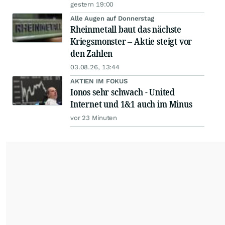
Auch bei Lesern beliebt
Das Top könnte schon da sein
Fonds hebeln sich in den Crash –
Burry warnt vor einem Absturz
wie 1987
gestern 18:29
Das Schutzdepot ist tot
Goldman sieht die KI-Blase dort,
wo Anleger sie nicht suchen
04.08.26, 18:29
2 Kommentare
Peking pokert zu hoch
Europa sitzt beim Handelsstreit
mit China am längeren Hebel
gestern 18:00
ROUNDUP
Pumpenhersteller KSB verdient