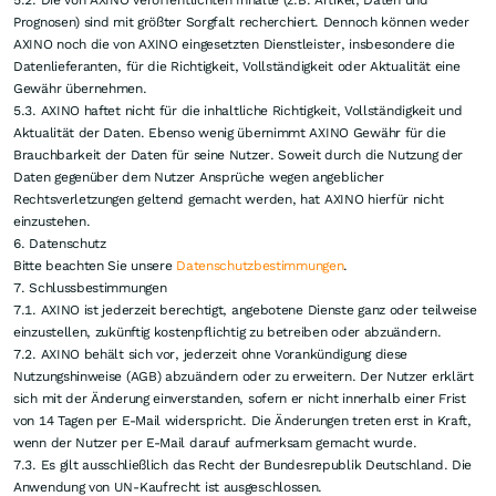
untersagt, pornografische, gewaltverherrlichende und volksverhetzende
Inhalte zu verbreiten, zu Straftaten aufzurufen und Persönlichkeitsrechte
Dritter zu verletzen. Die Einstellung urheberrechtlich geschützter Werke
darf nur mit der der Zustimmung des Urhebers erfolgen.
4.3. Auf Wunsch des Nutzers wird im Bereich der Leserkommentare nicht
der reale Anmeldename, sondern ein frei wählbares Pseudonym angezeigt.
Dem Nutzer ist es nicht gestattet, unter mehren Pseudonymen im Forum
aufzutreten.
4.4. Der Nutzer hat in seinen Beiträgen einen fairen und sachlichen Ton zu
wahren. Die Meinung und Äußerung der anderen Teilnehmer ist zu
respektieren.
4.5. Um unnötige Ladezeiten zu vermeiden, wird der Nutzer gebeten, auf
das Anhängen von Bildern zu verzichten. Leserkommentare dienen darüber
hinaus dem sachlichen und verbalen Meinungsaustausch und der Diskussion
unter den registrierten Nutzern.
4.6. Sämtliche Beiträge werden erst nach Prüfung durch die Redaktion
freigegeben. Die Redaktion behält sich vor, Beiträge zu kürzen oder nicht zu
veröffentlichen. Nutzern, die wiederholt gegen die Nutzungsbestimmungen
verstoßen, kann die Registrierung entzogen werden.
4.7. Die Darstellung oder Verherrlichung von links- oder rechtsradikalem,
rassistischem, anstößigem oder auch pornographischem Material, sowie
jegliche Verlinkung darauf ist verboten und kann rechtliche Folgen nach sich