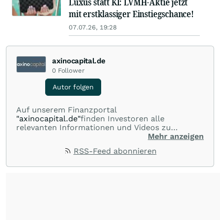
wenn der Nutzer per E-Mail darauf aufmerksam gemacht wurde.
7.3. Es gilt ausschließlich das Recht der Bundesrepublik Deutschland. Die
Anwendung von UN-Kaufrecht ist ausgeschlossen.
7.4. Sollte eine dieser Bestimmungen unwirksam sein, so wird dadurch die
Wirksamkeit der übrigen Bestimmungen nicht berührt. Unwirksame
Bestimmungen werden durch solche wirksamen Regelungen ersetzt, die
den angestrebten wirtschaftlichen und rechtlichen Zweck weitgehend
erreichen.
7.5. Gerichtsstand ist in Esslingen am Neckar, soweit der Kunde Kaufmann
i. S. des Handelsgesetzbuchs, juristische Person des öffentlichen Rechts
oder öffentlich-rechtliches Sondervermögen ist. Gleiches gilt, soweit der
Kunde bei Klageerhebung keinen Sitz oder gewöhnlichen Aufenthaltsort in
der Bundesrepublik Deutschland hat.
Diskutieren Sie über die enthaltenen Werte
Diskussion zum Thema Silber
-0,43
%
Silber
Rohstoff
947 Aufrufe heute
Ferman vor 56 Minuten