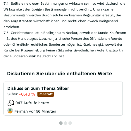
ziehen. Es gilt ausschließlich das Recht der Bundesrepublik Deutschland.
4.8. Eine Pflicht zur Überprüfung der vom Nutzer eingestellten Inhalte
durch AXINO besteht nicht. AXINO behält sich aber das Recht vor,
stichprobenartig eingestellte Inhalte zu überprüfen, ohne hierfür die
Verantwortung für diese Inhalte zu übernehmen.
4.9. Mit der Einstellung von Inhalten räumt der Nutzer AXINO und den mit
ihr verbundenen Unternehmen unentgeltlich das Recht ein, die Inhalte
zeitlich unbegrenzt zu speichern, zu verbreiten, zu veröffentlichen,
öffentlich zugänglich zu machen, zum Download anzubieten und in Online-
und Printmedien des AXINO und verbundener Unternehmen zu nutzen.
AXINO behält sich vor, Inhalte auch gekürzt zu veröffentlichen.
4.10. Der Nutzer versichert, zur Einräumung entsprechender
Nutzungsrechte an den eingestellten Inhalten berechtigt zu sein und stellt
AXINO und die mit ihm verbundenen Unternehmen von sämtlichen
Ansprüchen Dritter, die aufgrund der vom Nutzer eingestellten Inhalte
geltend gemacht werden, frei.
4.11. AXINO ist jederzeit berechtigt, vom Nutzer eingestellte Inhalte zu
löschen und/oder den Zugang des Nutzers zu sperren. Ersatzansprüche des
Nutzers wegen gelöschter Inhalte sind ausgeschlossen. Der Nutzer ist
selbst verantwortlich für die Sicherung der eingestellten Inhalte.
5. Haftung
5.1. AXINO gewährleistet nicht, dass das Angebot jederzeit erreichbar und