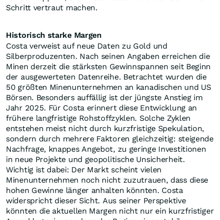
gleichen Tempo steigen. Ein einfaches Beispiel zeigt den
Effekt: Liegen die Produktionskosten bei 1.500 US-
Dollar je Unze und der Verkaufspreis bei 2.000 US-
Dollar, beträgt die Marge 500 US-Dollar. Steigt Gold
auf 2.300 US-Dollar, wächst die Marge auf 800 US-
Dollar. Der Goldpreis legt um 15 Prozent zu, die Marge
aber um 60 Prozent.
Genau deshalb können Minenaktien in starken
Goldphasen besonders dynamisch reagieren.
Gleichzeitig bleibt das Risiko hoch, wenn Kosten oder
Finanzierungsausgaben steigen. Solche Grundlagen
werden in der
axinoacademy
einfach und verständlich
erklärt. In der
starter academy
kann man kostenlos
reinschnuppern, die Inhalte testen und sich Schritt für
Schritt vertraut machen.