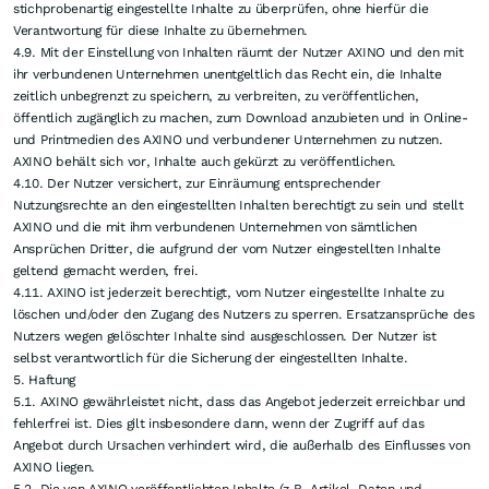
erfolgen nicht im Namen von AXINO, sondern stellen die subjektive Ansicht
bzw. den Kenntnisstand des jeweiligen Verfassers dar.
3. Urheber-/Nutzungsrechte
3.1. Das Angebot ist durch urheberrechtliche Bestimmungen vor
Vervielfältigung und Missbrauch geschützt. Die rechtswidrige
Vervielfältigung, Verbreitung oder Veröffentlichung von Inhalten des
Angebots oder deren Nachahmung über das eingeräumte Nutzungsrecht
hinaus wird von AXINO durch zivil-, notfalls auch strafrechtliche
Maßnahmen verfolgt.
3.2. AXINO behält sich sämtliche Rechte an den Inhalten vor. Dem Nutzer
ist es nicht gestattet, die Informationen zu vervielfältigen, abzuändern, zu
verbreiten, nachzudrucken, dauerhaft zu speichern, insbesondere zum
Aufbau einer Datenbank zu verwenden oder an Dritte weiterzugeben.
4. Einstellung von Inhalten durch den Nutzer - Nutzungsbedingungen
4.1. Das Verfassen von Inhalten (z.B. Kommentaren) und deren öffentlicher
Verbreitung ist nur unter Nennung einer gültigen E-Mail-Adresse (welche
nicht veröffentlicht wird) möglich. Der Nutzer ist verpflichtet, seine Daten
zu aktualisieren, sobald sich die Angaben, insbesondere die E-Mail-
Adresse, ändern sollten.
4.2. Sofern der Nutzer eigene Inhalte (sog. „User Generated Content“, z.B.
Texte, Fotos, Videos) in die Angebote von AXINO einstellt, insbesondere in
Form von Kommentaren in den Weblogs, verpflichtet sich der Nutzer zur
Einhaltung der gesetzlichen Bestimmungen. Insbesondere ist es dem Nutzer