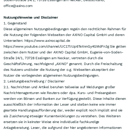
Auch
Sonoro Gold
verfolgt eine Strategie, bei der
früher Cashflow zum Hebel für weiteres Wachstum
werden könnte. Im Mittelpunkt steht das Cerro-
Caliche-Goldprojekt im mexikanischen Bundesstaat
Sonora. Der nächste wichtige Schritt wäre die Erteilung
der Minenlizenz.
Mit der erwarteten Genehmigung könnte Sonoro in die
nächste Entwicklungsphase eintreten. Das Management
will möglichst früh in Produktion gehen und die
Einnahmen nutzen, um das weitere Potenzial von Cerro
Caliche zu explorieren. Die PEA aus dem Jahr 2026
zeigt im Basisszenario eine Wirtschaftlichkeit von rund
360 Millionen US-Dollar NPV und einer IRR von etwa 50
Prozent, berechnet mit einem Goldpreis von 3.500 US-
Dollar und rund 800.000 förderbaren Unzen im
aktuellen Minenplan. Parallel startet Sonoro ein
50.000-Meter-Bohrprogramm, um die bekannte
Ressource genauer zu untersuchen und möglicherweise