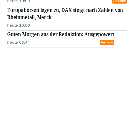
Sichtbares Gold im Bohrkern
Hochgradige Abschnitte in Australien
04.08.26, 09:40
Anzeige
Hohe Zinnwerte wecken Potenzial
Explorer treibt neues Projekt voran
03.08.26, 14:47
Anzeige
Artikel zu den Werten
Aurubis überrascht mit Gewinnsprung: Rekord bei
Recycling und Edelmetallen – Prognose rückt ans
obere Ende
vor 1 Stunde
Tudor Gold Discovers New Copper-Gold Porphyry
System and Confirms Gold-Silver Epithermal Trend
Within Treaty Creek's Perfectstorm Zone