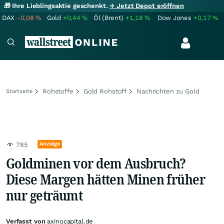
🎁 Ihre Lieblingsaktie geschenkt.
→ Jetzt Depot eröffnen
DAX
-0,08
%
Gold
+0,44
%
Öl (Brent)
+1,18
%
Dow Jones
+0,17
%
Rohstoffe
Gold Rohstoff
Nachrichten zu Gold
Startseite
Anzeige
785
Goldminen vor dem Ausbruch?
Diese Margen hätten Minen früher
nur geträumt
Verfasst von
axinocapital.de