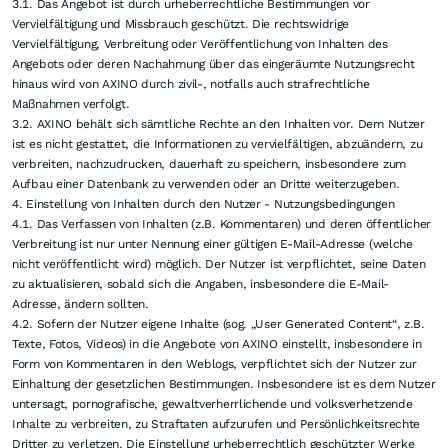
Register: Amtsgericht Stuttgart · USt-Id Nr. DE279391117 · Inhaltlicher
Verantwortlicher Verantwortlichkeit im Sinne des § 55 des
Rundfunkstaatsvertrages (RStV): AXINO Capital GmbH, Eugenie-von-
Soden-Straße 24/1, 73728 Esslingen am Neckar, Deutschland,
office@axino.com
Nutzungshinweise und Disclaimer
1. Gegenstand
Diese allgemeinen Nutzungsbedingungen regeln den rechtlichen Rahmen für
die Nutzung der folgenden Webseiten der AXINO Capital GmbH und deren
Unterseiten: https://www.axinocapital.de
https://www.youtube.com/channel/UC17lIUp6TeXnnGy4GMdFn3g Sie gelten
zwischen dem Nutzer und der AXINO Capital GmbH, Eugenie-von-Soden-
Straße 24/1, 73728 Esslingen am Neckar, vertreten durch die
Geschäftsführung, nachfolgend „AXINO“ genannt. Durch die Freischaltung
des Nutzers und/oder die Nutzung der o.g. Webseiten akzeptiert der
Nutzer die vorliegenden allgemeinen Nutzungsbedingungen.
2. Leistungsbeschreibung / Disclaimer
2.1. Nachrichten und Artikel beruhen teilweise auf Meldungen großer
Nachrichtenagenturen wie Reuters oder dpa. Kurs- und Preisangaben
werden von Börsen und Banken zur Verfügung gestellt. Diese Inhalte dienen
ausschließlich der Information der Leser und stellen keine wie immer
geartete Handlungsaufforderung dar, weder explizit noch implizit sind sie