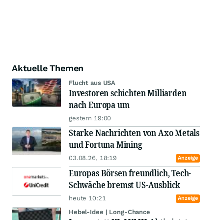
fehlerfrei ist. Dies gilt insbesondere dann, wenn der Zugriff auf das
Angebot durch Ursachen verhindert wird, die außerhalb des Einflusses von
AXINO liegen.
5.2. Die von AXINO veröffentlichten Inhalte (z.B. Artikel, Daten und
Prognosen) sind mit größter Sorgfalt recherchiert. Dennoch können weder
AXINO noch die von AXINO eingesetzten Dienstleister, insbesondere die
Datenlieferanten, für die Richtigkeit, Vollständigkeit oder Aktualität eine
Gewähr übernehmen.
5.3. AXINO haftet nicht für die inhaltliche Richtigkeit, Vollständigkeit und
Aktualität der Daten. Ebenso wenig übernimmt AXINO Gewähr für die
Brauchbarkeit der Daten für seine Nutzer. Soweit durch die Nutzung der
Daten gegenüber dem Nutzer Ansprüche wegen angeblicher
Rechtsverletzungen geltend gemacht werden, hat AXINO hierfür nicht
einzustehen.
6. Datenschutz
Bitte beachten Sie unsere
Datenschutzbestimmungen
.
7. Schlussbestimmungen
7.1. AXINO ist jederzeit berechtigt, angebotene Dienste ganz oder teilweise
einzustellen, zukünftig kostenpflichtig zu betreiben oder abzuändern.
7.2. AXINO behält sich vor, jederzeit ohne Vorankündigung diese
Nutzungshinweise (AGB) abzuändern oder zu erweitern. Der Nutzer erklärt
sich mit der Änderung einverstanden, sofern er nicht innerhalb einer Frist
von 14 Tagen per E-Mail widerspricht. Die Änderungen treten erst in Kraft,