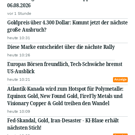
Unabhängige Prüfung soll die Datenbasis stärken
gestern 10:30
Anzeige
Brisant!
Iran fordert den US-Dollar heraus!
04.08.26, 17:07
Anzeige
Wie China die nächste Weltwirtschaftskrise auslösen
könnte
04.08.26, 14:41
Anzeige
12.000 Meter
Gold & Kupfer-Explorer geht in die Offensive
04.08.26, 14:00
Anzeige
Antimon-Fokus
Critical One nimmt 5,6 Millionen CAD ein
04.08.26, 12:54
Anzeige
SCHOCK: USA rettet Japan!
SCHOCK am Währungsmarkt!
04.08.26, 09:41
Anzeige