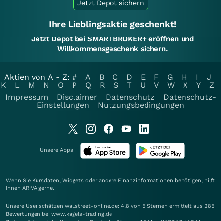
Jetzt Depot sichern
Ihre Lieblingsaktie geschenkt!
Jetzt Depot bei SMARTBROKER+ eröffnen und
Willkommensgeschenk sichern.
Aktien von A - Z:
#
A
B
C
D
E
F
G
H
I
J
K
L
M
N
O
P
Q
R
S
T
U
V
W
X
Y
Z
Impressum
Disclaimer
Datenschutz
Datenschutz-
Einstellungen
Nutzungsbedingungen
Unsere Apps:
Wenn Sie Kursdaten, Widgets oder andere Finanzinformationen benötigen, hilft
Ihnen
ARIVA
gerne.
Unsere User schätzen wallstreet-online.de: 4.8 von 5 Sternen ermittelt aus 285
Bewertungen bei www.kagels-trading.de