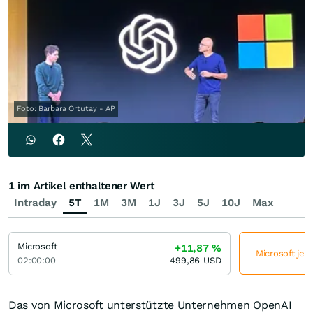
Foto: Barbara Ortutay - AP
1 im Artikel enthaltener Wert
Intraday
5T
1M
3M
1J
3J
5J
10J
Max
Microsoft
+11,87
%
Microsoft jet
02:00:00
499,86
USD
Das von Microsoft unterstützte Unternehmen OpenAI