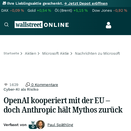
🎁 Ihre Lieblingsaktie geschenkt.
→ Jetzt Depot eröffnen
DAX
-0,09
%
Gold
+0,54
%
Öl (Brent)
+5,15
%
Dow Jones
-0,92
%
Aktien
Microsoft Aktie
Nachrichten zu Microsoft
Startseite
1629
0 Kommentare
Cyber-KI als Risiko
OpenAI kooperiert mit der EU –
doch Anthropic hält Mythos zurück
Verfasst von
Paul Späthling