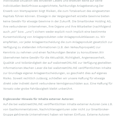
individuelle Situation des einzelnen Lesers und ersetzen keine auf seine
individuellen Bedürfnisse ausgerichtete, fachkundige Anlageberatung.Der
Erwerb von Wertpapieren birgt Risiken, die zum Totalverlust des eingesetzten
Kapitals führen können. Etwaige in der Vergangenheit erzielte Gewinne bieten
keine Gewähr für etwaige Gewinne in der Zukunft. Die Smartbroker Holding AG,
ihre verbundenen Unternehmen, ihre Organe und ihre Mitarbeiter (nachfolgend
auch „wir“ bzw. „uns“) sichern weder explizit noch implizit eine bestimmte
Kursentwicklung von Anlageprodukten oder Anlageproduktklassen zu. Wir
empfehlen, vor jeder Anlageentscheidung die zum Anlageprodukt gesetzlich zur
Verfügung zu stellenden Informationen (z.B. den Verkaufsprospekt) zur
Kenntnis zu nehmen und einen fachkundigen Berater zu konsultieren.Wir
übernehmen keine Gewähr für die Aktualität, Richtigkeit, Angemessenheit,
Qualität und Vollständigkeit der auf wallstreetONLINE zur Verfügung gestellten
Informationen.Machen Leser die bei wallstreetONLINE veröffentlichten Inhalte
zur Grundlage eigener Anlageentscheidungen, so geschieht dies auf eigenes
Risiko. Soweit rechtlich zulässig, schließen wir unsere Haftung für etwaige
direkt oder indirekt damit verbundene Vermögensschäden aus. Eine Haftung für
Vorsatz oder grobe Fahrlässigkeit bleibt unberührt.
Ergänzender Hinweis für Inhalte externer Autoren:
Auf die bei wallstreetONLINE veröffentlichten Inhalte externer Autoren (wie z.B.
von Gastkommentatoren, Nachrichtenagenturen oder nicht zur Smartbroker-
Gruppe gehörende Unternehmen) haben wir keinen Einfluss. Externe Autoren