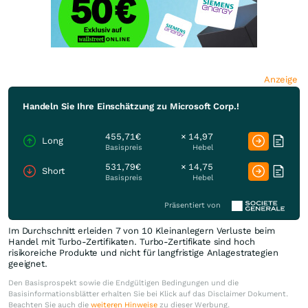
Anzeige
Handeln Sie Ihre Einschätzung zu Microsoft Corp.!
455,71€
× 14,97
Long
Basispreis
Hebel
531,79€
× 14,75
Short
Basispreis
Hebel
Präsentiert von
Im Durchschnitt erleiden 7 von 10 Kleinanlegern Verluste beim
Handel mit Turbo-Zertifikaten. Turbo-Zertifikate sind hoch
risikoreiche Produkte und nicht für langfristige Anlagestrategien
geeignet.
Den Basisprospekt sowie die Endgültigen Bedingungen und die
Basisinformationsblätter erhalten Sie bei Klick auf das Disclaimer Dokument.
Beachten Sie auch die
weiteren Hinweise
zu dieser Werbung.