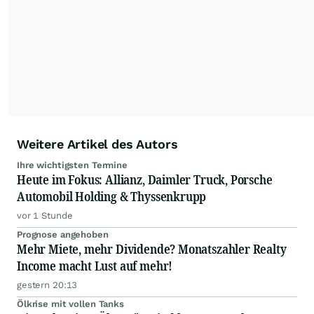
Die Zentralredaktion recherchiert intensiv, um
Anlegern der Kategorie Selbstentscheider
relevante Informationen für ihre
Anlageentscheidungen liefern zu können.
NEU:
Podcast "Börse, Baby!"
Weitere Artikel des Autors
Ihre wichtigsten Termine
Heute im Fokus: Allianz, Daimler Truck, Porsche
Automobil Holding & Thyssenkrupp
vor 1 Stunde
Prognose angehoben
Mehr Miete, mehr Dividende? Monatszahler Realty
Income macht Lust auf mehr!
gestern 20:13
Ölkrise mit vollen Tanks