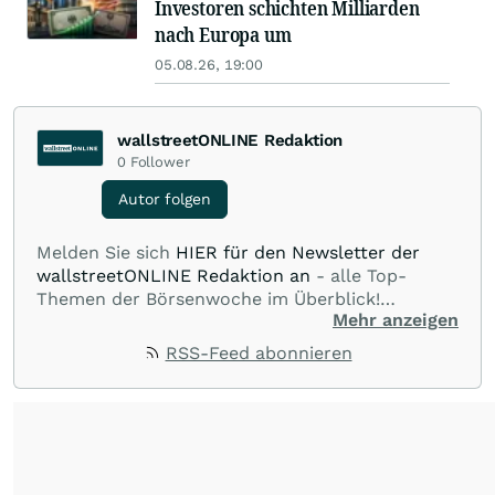
Investoren schichten Milliarden
nach Europa um
05.08.26, 19:00
wallstreetONLINE Redaktion
0
Follower
Autor folgen
Melden Sie sich
HIER für den Newsletter der
wallstreetONLINE Redaktion an
- alle Top-
Themen der Börsenwoche im Überblick!
Mehr anzeigen
Verpassen Sie kein wichtiges Anleger-Thema!
Für
Beiträge auf diesem journalistischen Channel ist
RSS-Feed abonnieren
die Chefredaktion der wallstreetONLINE
Redaktion verantwortlich.
Die Fachjournalisten
der wallstreetONLINE Redaktion berichten hier
mit ihren Kolleginnen und Kollegen aus den
Partnerredaktionen exklusiv, fundiert,
ausgewogen sowie unabhängig für den Anleger.