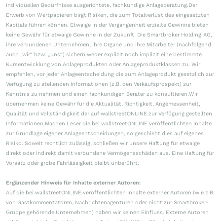
individuellen Bedürfnisse ausgerichtete, fachkundige Anlageberatung.Der
Erwerb von Wertpapieren birgt Risiken, die zum Totalverlust des eingesetzten
Kapitals führen können. Etwaige in der Vergangenheit erzielte Gewinne bieten
keine Gewähr für etwaige Gewinne in der Zukunft. Die Smartbroker Holding AG,
ihre verbundenen Unternehmen, ihre Organe und ihre Mitarbeiter (nachfolgend
auch „wir“ bzw. „uns“) sichern weder explizit noch implizit eine bestimmte
Kursentwicklung von Anlageprodukten oder Anlageproduktklassen zu. Wir
empfehlen, vor jeder Anlageentscheidung die zum Anlageprodukt gesetzlich zur
Verfügung zu stellenden Informationen (z.B. den Verkaufsprospekt) zur
Kenntnis zu nehmen und einen fachkundigen Berater zu konsultieren.Wir
übernehmen keine Gewähr für die Aktualität, Richtigkeit, Angemessenheit,
Qualität und Vollständigkeit der auf wallstreetONLINE zur Verfügung gestellten
Informationen.Machen Leser die bei wallstreetONLINE veröffentlichten Inhalte
zur Grundlage eigener Anlageentscheidungen, so geschieht dies auf eigenes
Risiko. Soweit rechtlich zulässig, schließen wir unsere Haftung für etwaige
direkt oder indirekt damit verbundene Vermögensschäden aus. Eine Haftung für
Vorsatz oder grobe Fahrlässigkeit bleibt unberührt.
Ergänzender Hinweis für Inhalte externer Autoren:
Auf die bei wallstreetONLINE veröffentlichten Inhalte externer Autoren (wie z.B.
von Gastkommentatoren, Nachrichtenagenturen oder nicht zur Smartbroker-
Gruppe gehörende Unternehmen) haben wir keinen Einfluss. Externe Autoren