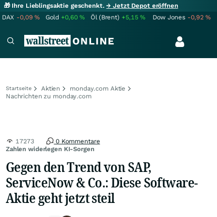
🎁 Ihre Lieblingsaktie geschenkt.
→ Jetzt Depot eröffnen
DAX
-0,09
%
Gold
+0,60
%
Öl (Brent)
+5,15
%
Dow Jones
-0,92
%
Aktien
monday.com Aktie
Startseite
Nachrichten zu monday.com
17273
0 Kommentare
Zahlen widerlegen KI-Sorgen
Gegen den Trend von SAP,
ServiceNow & Co.: Diese Software-
Aktie geht jetzt steil