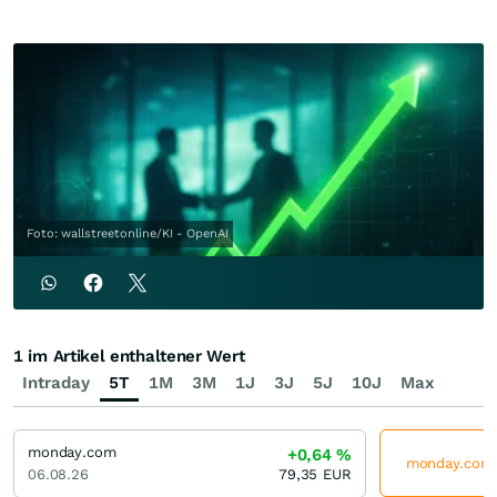
Foto: wallstreetonline/KI - OpenAI
1 im Artikel enthaltener Wert
Intraday
5T
1M
3M
1J
3J
5J
10J
Max
monday.com
+0,64
%
monday.com j
06.08.26
79,35
EUR