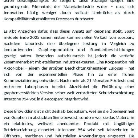
deren Leistungsfähigkeit zu steigern. Diese Strategie spiegelt eine
grundlegende Erkenntnis der Materialindustrie wider – dass sich
Innovation häufig weniger durch radikale Umbrüche als durch
Kompatibilität mit etablierten Prozessen durchsetzt.
Es gibt Anzeichen dafür, dass dieser Ansatz auf Resonanz stößt. Sparc
meldete Ende 2025 seinen ersten kommerziellen Verkauf von ecosparc,
nachdem Labortests eine überlegene Leistung im Vergleich zu
konkurrierenden Graphenprodukten und Standardbeschichtungen
gezeigt hatten. Besonders aufschlussreich ist jedoch die vertiefte
Zusammenarbeit mit etablierten Industrieakteuren. Eine Kooperation mit
AkzoNobel – einem der größten Beschichtungshersteller Europas – hat
sich von der experimentellen Phase hin zu einer frühen
Kommerzialisierung entwickelt. Nach mehr als 21 Monaten Feldtests und
mehreren Laborphasen bereitet AkzoNobel die Einführung einer
graphenverstärkten Version seiner weit verbreiteten Schutzbeschichtung
Interzone 954 vor, in die ecosparc integriert wird.
Diese Entwicklung ist nicht deshalb bedeutsam, weil sie die Überlegenheit
von Graphen im abstrakten Sinne beweist, sondern weil sie das Material in
ein etabliertes, weltweit anerkanntes Produkt mit langjähriger
Betriebserfahrung einbettet. Interzone 954 wird seit Jahrzehnten in
Offshore-, maritimen und industriellen Anwendungen eingesetzt. Die