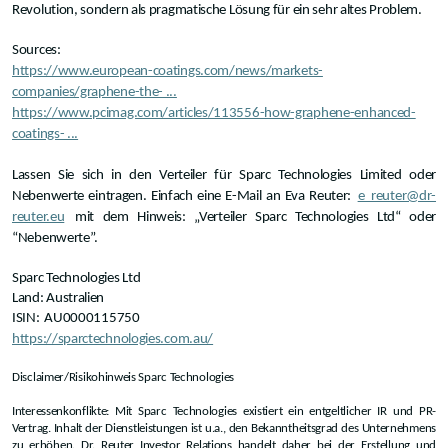
Revolution, sondern als pragmatische Lösung für ein sehr altes Problem.
Sources:
https://www.european-coatings.com/news/markets-
companies/graphene-the- ...
https://www.pcimag.com/articles/113556-how-graphene-enhanced-
coatings- ...
Lassen Sie sich in den Verteiler für Sparc Technologies Limited oder
Nebenwerte eintragen. Einfach eine E-Mail an Eva Reuter:
e_reuter@dr-
reuter.eu
mit dem Hinweis: „Verteiler Sparc Technologies Ltd“ oder
“Nebenwerte”.
Sparc Technologies Ltd
Land: Australien
ISIN:
AU0000115750
https://sparctechnologies.com.au/
Disclaimer/Risikohinweis Sparc Technologies
Interessenkonflikte: Mit Sparc Technologies existiert ein entgeltlicher IR und PR-
Vertrag. Inhalt der Dienstleistungen ist u.a., den Bekanntheitsgrad des Unternehmens
zu erhöhen. Dr. Reuter Investor Relations handelt daher bei der Erstellung und