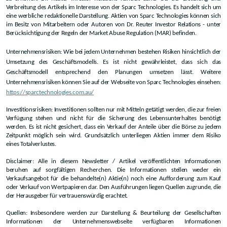
Verbreitung des Artikels im Interesse von der Sparc Technologies. Es handelt sich um
eine werbliche redaktionelle Darstellung. Aktien von Sparc Technologies können sich
im Besitz von Mitarbeitern oder Autoren von Dr. Reuter Investor Relations - unter
Berücksichtigung der Regeln der Market Abuse Regulation (MAR) befinden.
Unternehmensrisiken: Wie bei jedem Unternehmen bestehen Risiken hinsichtlich der
Umsetzung des Geschäftsmodells. Es ist nicht gewährleistet, dass sich das
Geschäftsmodell entsprechend den Planungen umsetzen lässt. Weitere
Unternehmensrisiken können Sie auf der Webseite von Sparc Technologies einsehen:
https://sparctechnologies.com.au/
Investitionsrisiken: Investitionen sollten nur mit Mitteln getätigt werden, die zur freien
Verfügung stehen und nicht für die Sicherung des Lebensunterhaltes benötigt
werden. Es ist nicht gesichert, dass ein Verkauf der Anteile über die Börse zu jedem
Zeitpunkt möglich sein wird. Grundsätzlich unterliegen Aktien immer dem Risiko
eines Totalverlustes.
Disclaimer: Alle in diesem Newsletter / Artikel veröffentlichten Informationen
beruhen auf sorgfältigen Recherchen. Die Informationen stellen weder ein
Verkaufsangebot für die behandelte(n) Aktie(n) noch eine Aufforderung zum Kauf
oder Verkauf von Wertpapieren dar. Den Ausführungen liegen Quellen zugrunde, die
der Herausgeber für vertrauenswürdig erachtet.
Quellen: Insbesondere werden zur Darstellung & Beurteilung der Gesellschaften
Informationen der Unternehmenswebseite verfügbaren Informationen