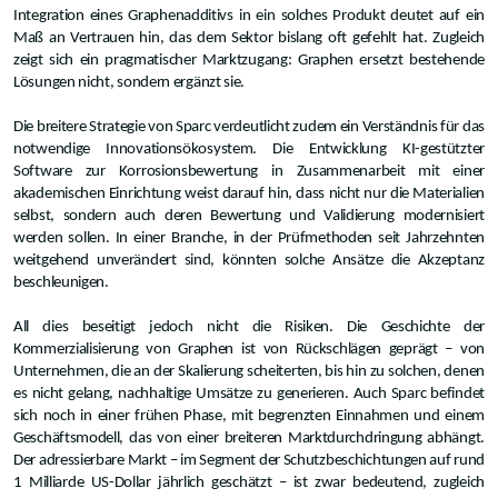
Integration eines Graphenadditivs in ein solches Produkt deutet auf ein
Maß an Vertrauen hin, das dem Sektor bislang oft gefehlt hat. Zugleich
zeigt sich ein pragmatischer Marktzugang: Graphen ersetzt bestehende
Lösungen nicht, sondern ergänzt sie.
Die breitere Strategie von Sparc verdeutlicht zudem ein Verständnis für das
notwendige Innovationsökosystem. Die Entwicklung KI-gestützter
Software zur Korrosionsbewertung in Zusammenarbeit mit einer
akademischen Einrichtung weist darauf hin, dass nicht nur die Materialien
selbst, sondern auch deren Bewertung und Validierung modernisiert
werden sollen. In einer Branche, in der Prüfmethoden seit Jahrzehnten
weitgehend unverändert sind, könnten solche Ansätze die Akzeptanz
beschleunigen.
All dies beseitigt jedoch nicht die Risiken. Die Geschichte der
Kommerzialisierung von Graphen ist von Rückschlägen geprägt – von
Unternehmen, die an der Skalierung scheiterten, bis hin zu solchen, denen
es nicht gelang, nachhaltige Umsätze zu generieren. Auch Sparc befindet
sich noch in einer frühen Phase, mit begrenzten Einnahmen und einem
Geschäftsmodell, das von einer breiteren Marktdurchdringung abhängt.
Der adressierbare Markt – im Segment der Schutzbeschichtungen auf rund
1 Milliarde US-Dollar jährlich geschätzt – ist zwar bedeutend, zugleich