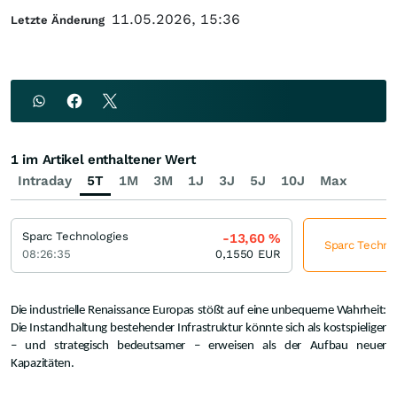
11.05.2026, 15:36
Letzte Änderung
1 im Artikel enthaltener Wert
Intraday
5T
1M
3M
1J
3J
5J
10J
Max
Sparc Technologies
-13,60
%
Sparc Technol
08:26:35
0,1550
EUR
Die industrielle Renaissance Europas stößt auf eine unbequeme Wahrheit:
Die Instandhaltung bestehender Infrastruktur könnte sich als kostspieliger
– und strategisch bedeutsamer – erweisen als der Aufbau neuer
Kapazitäten.