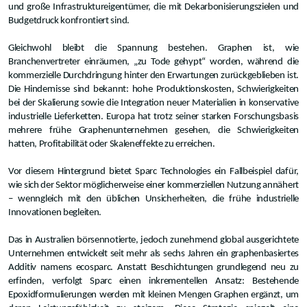
und große Infrastruktureigentümer, die mit Dekarbonisierungszielen und
Budgetdruck konfrontiert sind.
Gleichwohl bleibt die Spannung bestehen. Graphen ist, wie
Branchenvertreter einräumen, „zu Tode gehypt“ worden, während die
kommerzielle Durchdringung hinter den Erwartungen zurückgeblieben ist.
Die Hindernisse sind bekannt: hohe Produktionskosten, Schwierigkeiten
bei der Skalierung sowie die Integration neuer Materialien in konservative
industrielle Lieferketten. Europa hat trotz seiner starken Forschungsbasis
mehrere frühe Graphenunternehmen gesehen, die Schwierigkeiten
hatten, Profitabilität oder Skaleneffekte zu erreichen.
Vor diesem Hintergrund bietet Sparc Technologies ein Fallbeispiel dafür,
wie sich der Sektor möglicherweise einer kommerziellen Nutzung annähert
– wenngleich mit den üblichen Unsicherheiten, die frühe industrielle
Innovationen begleiten.
Das in Australien börsennotierte, jedoch zunehmend global ausgerichtete
Unternehmen entwickelt seit mehr als sechs Jahren ein graphenbasiertes
Additiv namens ecosparc. Anstatt Beschichtungen grundlegend neu zu
erfinden, verfolgt Sparc einen inkrementellen Ansatz: Bestehende
Epoxidformulierungen werden mit kleinen Mengen Graphen ergänzt, um