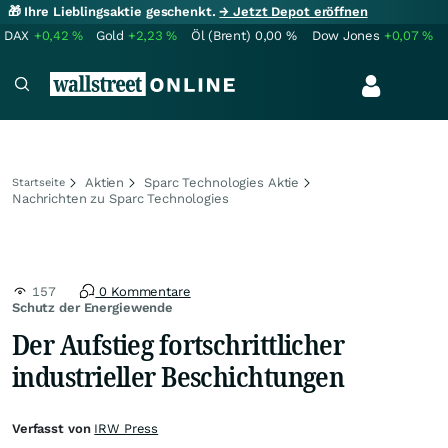
🎁 Ihre Lieblingsaktie geschenkt.
→ Jetzt Depot eröffnen
DAX
+0,42
%
Gold
+2,23
%
Öl (Brent)
0,00
%
Dow Jones
+0,07
%
Aktien
Sparc Technologies Aktie
Startseite
Nachrichten zu Sparc Technologies
157
0 Kommentare
Schutz der Energiewende
Der Aufstieg fortschrittlicher
industrieller Beschichtungen
Verfasst von
IRW Press