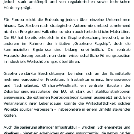
jedoch stark umkämpft und von regulatorischen sowie technischen
Hürden geprägt.
Für Europa reicht die Bedeutung jedoch über einzelne Unternehmen
hinaus. Das Streben nach strategischer Autonomie umfasst zunehmend
nicht nur Energie und Halbleiter, sondern auch fortschrittliche Materialien.
Die EU hat bereits erheblich in die Graphenforschung investiert, unter
anderem im Rahmen der Initiative „Graphene Flagship“, doch die
kommerziellen Ergebnisse sind bislang uneinheitlich. Die zentrale
Herausforderung besteht nun darin, wissenschaftliche Führungsposition
in industrielle Wertschöpfung zu überführen.
Graphenverstärkte Beschichtungen befinden sich an der Schnittstelle
mehrerer europäischer Prioritäten: Infrastrukturresilienz, Energiewende
und Nachhaltigkeit. Offshore-Windkraft, ein zentraler Baustein der
Dekarbonisierungsstrategie der EU, ist stark auf Stahlkonstruktionen
angewiesen, die extremen Korrosionsbedingungen ausgesetzt sind. Eine
Verlängerung ihrer Lebensdauer könnte die Wirtschaftlichkeit solcher
Projekte spürbar verbessern – insbesondere in einem Umfeld steigender
Kosten.
Auch die Sanierung alternder Infrastruktur – Brücken, Schienennetze und
Pipelines – bietet ein erhebliches Anwendungspotenzial. Die Betonung der