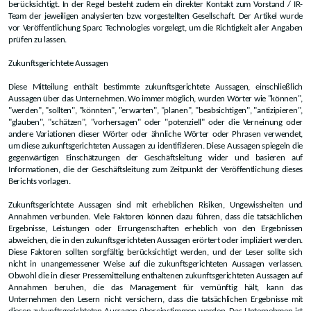
berücksichtigt. In der Regel besteht zudem ein direkter Kontakt zum Vorstand / IR-
Team der jeweiligen analysierten bzw. vorgestellten Gesellschaft. Der Artikel wurde
vor Veröffentlichung Sparc Technologies vorgelegt, um die Richtigkeit aller Angaben
prüfen zu lassen.
Zukunftsgerichtete Aussagen
Diese Mitteilung enthält bestimmte zukunftsgerichtete Aussagen, einschließlich
Aussagen über das Unternehmen. Wo immer möglich, wurden Wörter wie "können",
"werden", "sollten", "könnten", "erwarten", "planen", "beabsichtigen", "antizipieren",
"glauben", "schätzen", "vorhersagen" oder "potenziell" oder die Verneinung oder
andere Variationen dieser Wörter oder ähnliche Wörter oder Phrasen verwendet,
um diese zukunftsgerichteten Aussagen zu identifizieren. Diese Aussagen spiegeln die
gegenwärtigen Einschätzungen der Geschäftsleitung wider und basieren auf
Informationen, die der Geschäftsleitung zum Zeitpunkt der Veröffentlichung dieses
Berichts vorlagen.
Zukunftsgerichtete Aussagen sind mit erheblichen Risiken, Ungewissheiten und
Annahmen verbunden. Viele Faktoren können dazu führen, dass die tatsächlichen
Ergebnisse, Leistungen oder Errungenschaften erheblich von den Ergebnissen
abweichen, die in den zukunftsgerichteten Aussagen erörtert oder impliziert werden.
Diese Faktoren sollten sorgfältig berücksichtigt werden, und der Leser sollte sich
nicht in unangemessener Weise auf die zukunftsgerichteten Aussagen verlassen.
Obwohl die in dieser Pressemitteilung enthaltenen zukunftsgerichteten Aussagen auf
Annahmen beruhen, die das Management für vernünftig hält, kann das
Unternehmen den Lesern nicht versichern, dass die tatsächlichen Ergebnisse mit