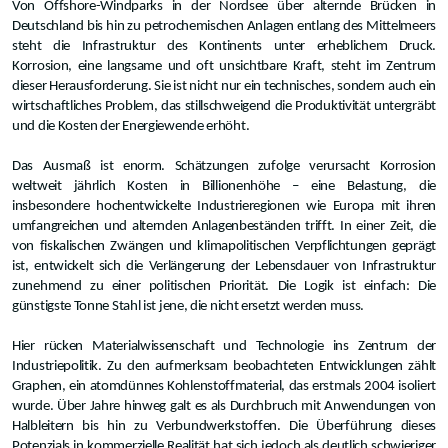
Von Offshore-Windparks in der Nordsee über alternde Brücken in
Deutschland bis hin zu petrochemischen Anlagen entlang des Mittelmeers
steht die Infrastruktur des Kontinents unter erheblichem Druck.
Korrosion, eine langsame und oft unsichtbare Kraft, steht im Zentrum
dieser Herausforderung. Sie ist nicht nur ein technisches, sondern auch ein
wirtschaftliches Problem, das stillschweigend die Produktivität untergräbt
und die Kosten der Energiewende erhöht.
Das Ausmaß ist enorm. Schätzungen zufolge verursacht Korrosion
weltweit jährlich Kosten in Billionenhöhe – eine Belastung, die
insbesondere hochentwickelte Industrieregionen wie Europa mit ihren
umfangreichen und alternden Anlagenbeständen trifft. In einer Zeit, die
von fiskalischen Zwängen und klimapolitischen Verpflichtungen geprägt
ist, entwickelt sich die Verlängerung der Lebensdauer von Infrastruktur
zunehmend zu einer politischen Priorität. Die Logik ist einfach: Die
günstigste Tonne Stahl ist jene, die nicht ersetzt werden muss.
Hier rücken Materialwissenschaft und Technologie ins Zentrum der
Industriepolitik. Zu den aufmerksam beobachteten Entwicklungen zählt
Graphen, ein atomdünnes Kohlenstoffmaterial, das erstmals 2004 isoliert
wurde. Über Jahre hinweg galt es als Durchbruch mit Anwendungen von
Halbleitern bis hin zu Verbundwerkstoffen. Die Überführung dieses
Potenzials in kommerzielle Realität hat sich jedoch als deutlich schwieriger