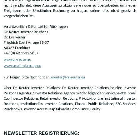
diesen zukunftsgerichteten Aussagen übereinstimmen werden. Das Unternehmen ist
nicht verpflichtet, diese Aussagen zu aktualisieren oder zu überarbeiten, um neuen
Ereignissen oder Umständen Rechnung zu tragen, sofern dies nicht gesetzlich
vorgeschrieben ist.
Verantwortlich & Kontakt für Rückfragen
Dr. Reuter Investor Relations
Dr. Eva Reuter
Friedrich Ebert Anlage 35-37
60327 Frankfurt
+49 (0) 69 1532 5857
www.dr-reuter.eu
www.small-microcap.eu
Für Fragen bitte Nachricht an
ereuter@dr-reuter.eu
Über Dr. Reuter Investor Relations: Dr. Reuter Investor Relations ist eine Investor
Relations Agentur / Investor Relations Agency mit der folgenden Servicepalette: Small
Cap Investor Relations, Retail Investor Relations, Privataktionäre, Institutional Investor
Relations, Institutionelles Investor Relations, Finanz- Public Relations, ESG-Services,
Roadshows, Investor Access, Kapitalmarkt-Compliance, Equity
NEWSLETTER REGISTRIERUNG: