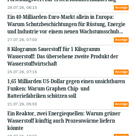
29.07.26, 06:15
Anzeige
Ein 40-Milliarden-Euro-Markt allein in Europa:
Warum Schutzbeschichtungen für Rüstung, Energie
und Industrie vor einem neuen Wachstumsschub
stehen – und Sparc Technologies profitieren könnte
27.07.26, 07:00
Anzeige
8 Kilogramm Sauerstoff für 1 Kilogramm
Wasserstoff: Das übersehene zweite Produkt der
Wasserstoffwirtschaft
25.07.26, 07:15
Anzeige
1,65 Milliarden US-Dollar gegen einen unsichtbaren
Funken: Warum Graphen Chip- und
Batteriefabriken schützen soll
21.07.26, 05:55
Anzeige
Ein Reaktor, zwei Energiequellen: Warum grüner
Wasserstoff künftig auch Prozesswärme liefern
könnte