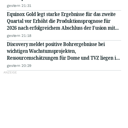
gestern 21:31
Equinox Gold legt starke Ergebnisse für das zweite
Quartal vor Erhöht die Produktionsprognose für
2026 nach erfolgreichem Abschluss der Fusion mit
Orla Mining Quartalsdividende um 50 % erhöht
gestern 21:18
Discovery meldet positive Bohrergebnisse bei
wichtigen Wachstumsprojekten,
Ressourcenschätzungen für Dome und TVZ liegen im
Zeitplan für Ende 2026
gestern 20:29