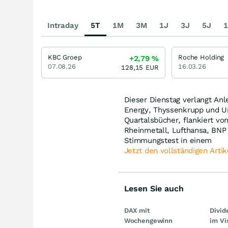
Intraday
5T
1M
3M
1J
3J
5J
1
KBC Groep
Roche Holding
+2,79
%
07.08.26
16.03.26
128,15
EUR
Dieser Dienstag verlangt An
Energy, Thyssenkrupp und Un
Quartalsbücher, flankiert vo
Rheinmetall, Lufthansa, BNP
Stimmungstest in einem
Jetzt den vollständigen Artik
Lesen Sie auch
DAX mit
Divi
Wochengewinn
im Vi