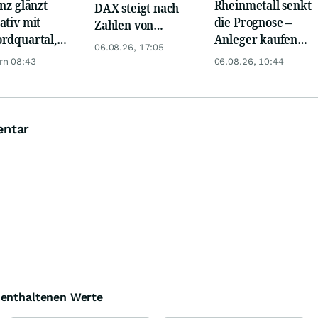
anz glänzt
Rheinmetall senkt
DAX steigt nach
ativ mit
die Prognose –
Zahlen von
rdquartal,
Anleger kaufen
Telekom, Henkel
06.08.26, 17:05
 KI-Kosten
den Schock weg
rn 08:43
06.08.26, 10:44
pfen Gewinn
entar
e enthaltenen Werte