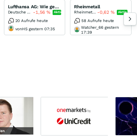
Lufthansa AG: Wie geht`s weiter?
Rheinmetall
-1,56
%
-0,62
%
Deutsche Lufthansa
Rheinmetall
Aktie
Aktie
20 Aufrufe heute
58 Aufrufe heute
Watcher_66 gestern
vonHS gestern 07:35
17:39
fen