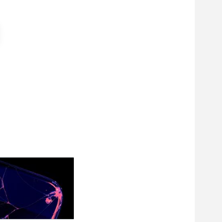
Bei Münchener Rück ist eine AdHoc fällig
Siemens Energy - Ist die Aktie grün genug?
-1,61
%
-0,05
%
Münchener Rück
Siemens Energy
Aktie
Aktie
26 Aufrufe heute
15 Aufrufe heute
ITelligent gestern 12:20
Jan48 gestern 21:31