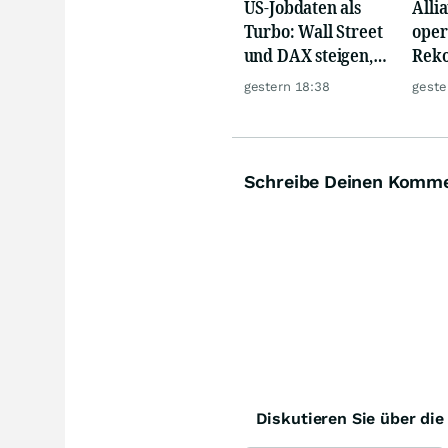
US-Jobdaten als
Alli
Turbo: Wall Street
oper
und DAX steigen,
Reko
Gold glänzt
doch
gestern 18:38
geste
däm
Schreibe Deinen Komm
Diskutieren Sie über di