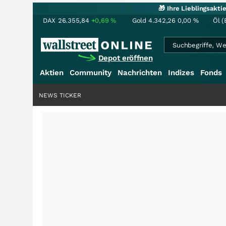
🎁 Ihre Lieblingsakt
DAX
26.355,84
+0,69
%
Gold
4.342,26
0,00
%
Öl (
Depot eröffnen
Aktien
Community
Nachrichten
Indizes
Fonds
NEWS TICKER