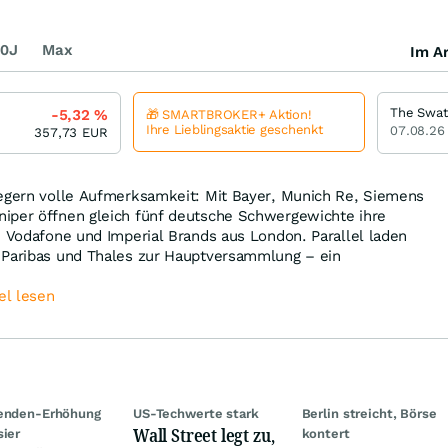
0J
Max
Im Ar
The Swat
-5,32
%
🎁 SMARTBROKER+ Aktion!
Ihre Lieblingsaktie geschenkt
07.08.26
357,73
EUR
legern volle Aufmerksamkeit: Mit Bayer, Munich Re, Siemens
iper öffnen gleich fünf deutsche Schwergewichte ihre
n Vodafone und Imperial Brands aus London. Parallel laden
 Paribas und Thales zur Hauptversammlung – ein
el lesen
denden-Erhöhung
US-Techwerte stark
Berlin streicht, Börse
Wall Street legt zu,
sier
kontert