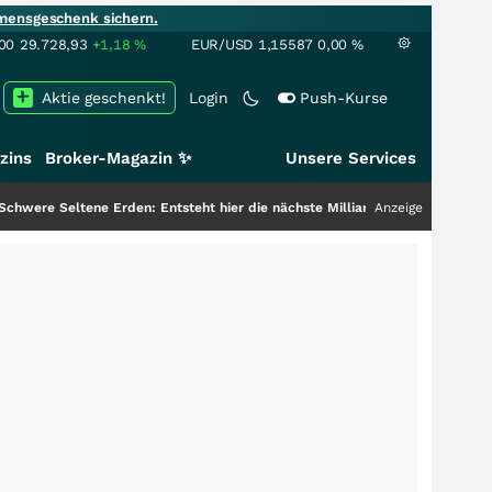
mensgeschenk sichern.
00
29.728,93
+1,18
%
EUR/USD
1,15587
0,00
%
Aktie geschenkt!
Login
Push-Kurse
zins
Broker-Magazin ✨
Unsere Services
ne Erden: Entsteht hier die nächste Milliardenstory?
+++
Anzeige