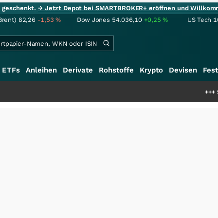
ie geschenkt.
→ Jetzt Depot bei SMARTBROKER+ eröffnen und Willkom
Brent)
82,26
-1,53
%
Dow Jones
54.036,10
+0,25
%
US Tech 1
ETFs
Anleihen
Derivate
Rohstoffe
Krypto
Devisen
Fest
+++
Schwere Selte