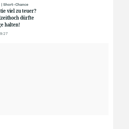
 | Short-Chance
ie viel zu teuer?
lzeithoch dürfte
ge halten!
19:27