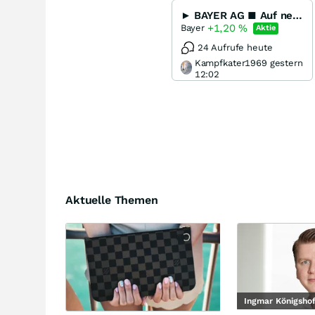
► BAYER AG ■ Auf neuen Wegen ◄
+1,20
%
Bayer
Aktie
24 Aufrufe heute
Kampfkater1969 gestern
12:02
Aktuelle Themen
Ingmar Königsho