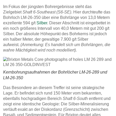
Im Fokus der jüngsten Bohrergebnisse steht das
Zielgebiet
Shaft 6-Southeast (S6-SE)
. Hier durchteufte das
Bohrloch LM-26-350 über eine Bohrlänge von 13,0 Metern
exzellente 594 g/t
Silber
. Dieser Abschnitt ist eingebettet in
ein noch größeres Intervall von 40,0 Metern mit gut 200 g/t
Silber. Der absolute Höhepunkt des Bohrkerns ist jedoch
ein halber Meter, der gewaltige 7.900 g/t Silber
aufweist.
(Anmerkung: Es handelt sich um Bohrlängen, die
wahre Mächtigkeit wird noch modelliert).
Kernbohrungsaufnahmen der Bohrlöcher LM-26-289 und
LM-26-350
Das Besondere an diesem Treffer ist seine strategische
Lage. Er befindet sich rund 150 Meter vom bekannten,
ebenfalls hochgradigen Bereich
Shaft 6-South
entfernt und
zeigt eine identische Geologie: Die Silber-Mineralisierung
verläuft exakt an der Diskordanz (Grenzschicht) zwischen
Basalt- und Sedimentgestein. Für Brixton deutet alles