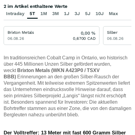
2 im Artikel enthaltene Werte
Intraday
5T
1M
3M
1J
3J
5J
10J
Max
Brixton Metals
Silber
0,00
%
06.08.26
0,6700
CAD
06.08.26
Im traditionsreichen Cobalt Camp in Ontario, wo historisch
über 445 Millionen Unzen Silber gefördert wurden,
weckt
Brixton Metals (WKN A423P0 / TSXV
BBB)
Erinnerungen an den großen Silber-Rausch der
Vergangenheit. Mit teilweise extremen Spitzenwerten liefert
das Unternehmen eindrucksvolle Hinweise darauf, dass
sein primäres Silberprojekt „Langis“ längst nicht erschöpft
ist. Besonders spannend für Investoren: Die aktuellen
Bohrtreffer stammen aus einer Zone, die von den damaligen
Bergleuten nahezu unberührt blieb.
Der Volltreffer: 13 Meter mit fast 600 Gramm Silber