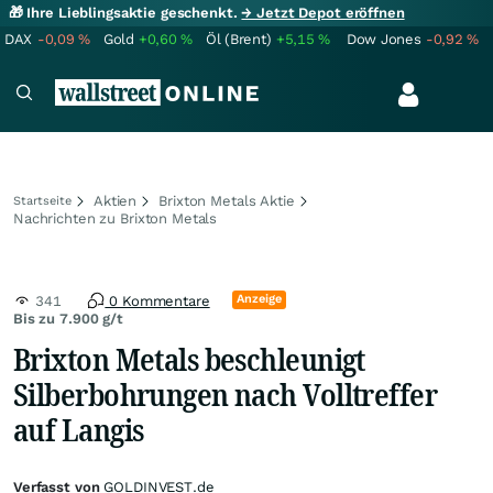
🎁 Ihre Lieblingsaktie geschenkt.
→ Jetzt Depot eröffnen
DAX
-0,09
%
Gold
+0,60
%
Öl (Brent)
+5,15
%
Dow Jones
-0,92
%
Aktien
Brixton Metals Aktie
Startseite
Nachrichten zu Brixton Metals
Anzeige
341
0 Kommentare
Bis zu 7.900 g/t
Brixton Metals beschleunigt
Silberbohrungen nach Volltreffer
auf Langis
Verfasst von
GOLDINVEST.de