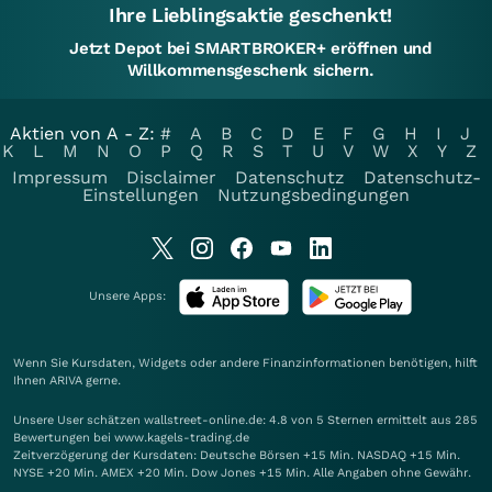
Ihre Lieblingsaktie geschenkt!
Jetzt Depot bei SMARTBROKER+ eröffnen und
Willkommensgeschenk sichern.
Aktien von A - Z:
#
A
B
C
D
E
F
G
H
I
J
K
L
M
N
O
P
Q
R
S
T
U
V
W
X
Y
Z
Impressum
Disclaimer
Datenschutz
Datenschutz-
Einstellungen
Nutzungsbedingungen
Unsere Apps:
Wenn Sie Kursdaten, Widgets oder andere Finanzinformationen benötigen, hilft
Ihnen
ARIVA
gerne.
Unsere User schätzen wallstreet-online.de: 4.8 von 5 Sternen ermittelt aus 285
Bewertungen bei www.kagels-trading.de
Zeitverzögerung der Kursdaten: Deutsche Börsen +15 Min. NASDAQ +15 Min.
NYSE +20 Min. AMEX +20 Min. Dow Jones +15 Min. Alle Angaben ohne Gewähr.