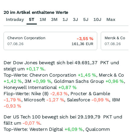
20 im Artikel enthaltene Werte
Intraday
5T
1M
3M
1J
3J
5J
10J
Max
Chevron Corporation
Merck & Co
-3,55
%
07.08.26
161,36
EUR
07.08.26
Der Dow Jones bewegt sich bei 49.691,37
PKT
und
steigt um
+0,17
%
.
Top-Werte: Chevron Corporation
+1,45
%
, Merck & Co
+1,42
%
, 3M
+0,99
%
, Goldman Sachs Group
+0,96
%
,
Honeywell International
+0,87
%
Flop-Werte: Nike (B)
-2,63
%
, Procter & Gamble
-1,79
%
, Microsoft
-1,27
%
, Salesforce
-0,99
%
, IBM
-0,93
%
Der US Tech 100 bewegt sich bei 29.199,79
PKT
und
fällt um
-0,07
%
.
Top-Werte: Western Digital
+6,09
%
, Qualcomm