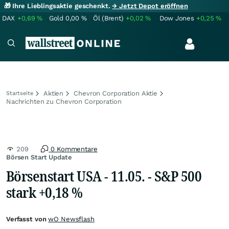
🎁 Ihre Lieblingsaktie geschenkt.
→ Jetzt Depot eröffnen
DAX
+0,69
%
Gold
0,00
%
Öl (Brent)
+0,02
%
Dow Jones
+0,25
%
Aktien
Chevron Corporation Aktie
Startseite
Nachrichten zu Chevron Corporation
209
0 Kommentare
Börsen Start Update
Börsenstart USA - 11.05. - S&P 500
stark +0,18 %
Verfasst von
wO Newsflash