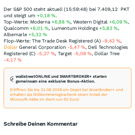
Der S&P 500 steht aktuell (15:59:48) bei 7.409,12
PKT
und steigt um
+0,18
%
.
Top-Werte: Moderna
+6,88
%
, Western Digital
+6,09
%
,
Qualcomm
+6,01
%
, Lumentum Holdings
+5,83
%
,
Albemarle
+5,32
%
Flop-Werte: The Trade Desk Registered (A)
-9,42
%
,
Dollar
General Corporation
-5,47
%
, Dell Technologies
Registered (C)
-5,27
%
, Target
-5,08
%
, Dollar Tree
-4,17
%
wallstreetONLINE und SMARTBROKER+ starten
gemeinsam eine exklusive Bonus-Aktion.
Eröffnen Sie bis 31.08.2026 ein Depot bei Smartbroker+ und
erhalten als Willkommensgeschenk einen Anteil der
Microsoft-Aktie im Wert von 50 Euro!
Schreibe Deinen Kommentar