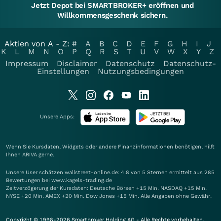
Jetzt Depot bei SMARTBROKER+ eröffnen und
Willkommensgeschenk sichern.
Aktien von A - Z:
#
A
B
C
D
E
F
G
H
I
J
K
L
M
N
O
P
Q
R
S
T
U
V
W
X
Y
Z
Impressum
Disclaimer
Datenschutz
Datenschutz-
Einstellungen
Nutzungsbedingungen
Unsere Apps:
Wenn Sie Kursdaten, Widgets oder andere Finanzinformationen benötigen, hilft
Ihnen
ARIVA
gerne.
Unsere User schätzen wallstreet-online.de: 4.8 von 5 Sternen ermittelt aus 285
Bewertungen bei www.kagels-trading.de
Zeitverzögerung der Kursdaten: Deutsche Börsen +15 Min. NASDAQ +15 Min.
NYSE +20 Min. AMEX +20 Min. Dow Jones +15 Min. Alle Angaben ohne Gewähr.
Copyright © 1998-2026 Smartbroker Holding AG - Alle Rechte vorbehalten.