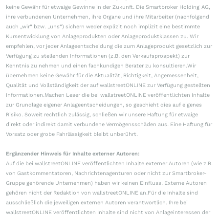
keine Gewähr für etwaige Gewinne in der Zukunft. Die Smartbroker Holding AG,
ihre verbundenen Unternehmen, ihre Organe und ihre Mitarbeiter (nachfolgend
auch „wir“ bzw. „uns“) sichern weder explizit noch implizit eine bestimmte
Kursentwicklung von Anlageprodukten oder Anlageproduktklassen zu. Wir
empfehlen, vor jeder Anlageentscheidung die zum Anlageprodukt gesetzlich zur
Verfügung zu stellenden Informationen (z.B. den Verkaufsprospekt) zur
Kenntnis zu nehmen und einen fachkundigen Berater zu konsultieren.Wir
übernehmen keine Gewähr für die Aktualität, Richtigkeit, Angemessenheit,
Qualität und Vollständigkeit der auf wallstreetONLINE zur Verfügung gestellten
Informationen.Machen Leser die bei wallstreetONLINE veröffentlichten Inhalte
zur Grundlage eigener Anlageentscheidungen, so geschieht dies auf eigenes
Risiko. Soweit rechtlich zulässig, schließen wir unsere Haftung für etwaige
direkt oder indirekt damit verbundene Vermögensschäden aus. Eine Haftung für
Vorsatz oder grobe Fahrlässigkeit bleibt unberührt.
Ergänzender Hinweis für Inhalte externer Autoren:
Auf die bei wallstreetONLINE veröffentlichten Inhalte externer Autoren (wie z.B.
von Gastkommentatoren, Nachrichtenagenturen oder nicht zur Smartbroker-
Gruppe gehörende Unternehmen) haben wir keinen Einfluss. Externe Autoren
gehören nicht der Redaktion von wallstreetONLINE an.Für die Inhalte sind
ausschließlich die jeweiligen externen Autoren verantwortlich. Ihre bei
wallstreetONLINE veröffentlichten Inhalte sind nicht von Anlageinteressen der