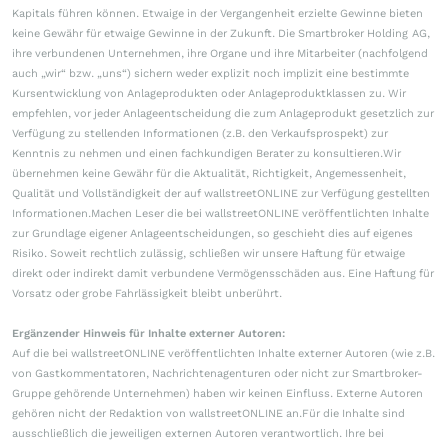
Kapitals führen können. Etwaige in der Vergangenheit erzielte Gewinne bieten
keine Gewähr für etwaige Gewinne in der Zukunft. Die Smartbroker Holding AG,
ihre verbundenen Unternehmen, ihre Organe und ihre Mitarbeiter (nachfolgend
auch „wir“ bzw. „uns“) sichern weder explizit noch implizit eine bestimmte
Kursentwicklung von Anlageprodukten oder Anlageproduktklassen zu. Wir
empfehlen, vor jeder Anlageentscheidung die zum Anlageprodukt gesetzlich zur
Verfügung zu stellenden Informationen (z.B. den Verkaufsprospekt) zur
Kenntnis zu nehmen und einen fachkundigen Berater zu konsultieren.Wir
übernehmen keine Gewähr für die Aktualität, Richtigkeit, Angemessenheit,
Qualität und Vollständigkeit der auf wallstreetONLINE zur Verfügung gestellten
Informationen.Machen Leser die bei wallstreetONLINE veröffentlichten Inhalte
zur Grundlage eigener Anlageentscheidungen, so geschieht dies auf eigenes
Risiko. Soweit rechtlich zulässig, schließen wir unsere Haftung für etwaige
direkt oder indirekt damit verbundene Vermögensschäden aus. Eine Haftung für
Vorsatz oder grobe Fahrlässigkeit bleibt unberührt.
Ergänzender Hinweis für Inhalte externer Autoren:
Auf die bei wallstreetONLINE veröffentlichten Inhalte externer Autoren (wie z.B.
von Gastkommentatoren, Nachrichtenagenturen oder nicht zur Smartbroker-
Gruppe gehörende Unternehmen) haben wir keinen Einfluss. Externe Autoren
gehören nicht der Redaktion von wallstreetONLINE an.Für die Inhalte sind
ausschließlich die jeweiligen externen Autoren verantwortlich. Ihre bei