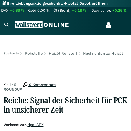
🎁 Ihre Lieblingsaktie geschenkt.
→ Jetzt Depot eröffnen
DAX
+0,69
%
Gold
0,00
%
Öl (Brent)
+0,18
%
Dow Jones
+0,25
%
Rohstoffe
Heizöl Rohstoff
Nachrichten zu Heizöl
Startseite
145
0 Kommentare
ROUNDUP
Reiche: Signal der Sicherheit für PCK
in unsicherer Zeit
Verfasst von
dpa-AFX