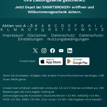
Jetzt Depot bei SMARTBROKER+ eröffnen und
Willkommensgeschenk sichern.
Aktien von A - Z:
#
A
B
C
D
E
F
G
H
I
J
K
L
M
N
O
P
Q
R
S
T
U
V
W
X
Y
Z
Impressum
Disclaimer
Datenschutz
Datenschutz-
Einstellungen
Nutzungsbedingungen
Unsere Apps:
Wenn Sie Kursdaten, Widgets oder andere Finanzinformationen benötigen, hilft
Ihnen
ARIVA
gerne.
Unsere User schätzen wallstreet-online.de: 4.8 von 5 Sternen ermittelt aus 285
Bewertungen bei www.kagels-trading.de
Zeitverzögerung der Kursdaten: Deutsche Börsen +15 Min. NASDAQ +15 Min.
NYSE +20 Min. AMEX +20 Min. Dow Jones +15 Min. Alle Angaben ohne Gewähr.