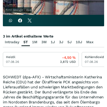
Foto: Stringer - dpa
3 im Artikel enthaltene Werte
Intraday
5T
1M
3M
1J
3J
5J
10J
Max
Heizöl
Kohlendioxid
-4,50
%
07.08.26
3,872
USD
07.08.26
SCHWEDT (dpa-AFX) - Wirtschaftsministerin Katherina
Reiche (CDU) hat der Ölraffinerie PCK angesichts von
Lieferausfällen und schwierigen Marktbedingungen den
Rücken gestärkt. Der Bund verlängerte bis Ende des
Jahres die Beschäftigungsgarantie für das Unternehmen
im Nordosten Brandenburgs, das seit dem Ölembargo