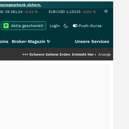
mensgeschenk sichern.
00
29.381,54
-0,51
%
EUR/USD
1,15215
-0,03
%
Aktie geschenkt!
Login
Push-Kurse
zins
Broker-Magazin ✨
Unsere Services
++
Schwere Seltene Erden: Entsteht hier die nächste Milliardenstory?
Anzeige
+++