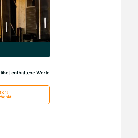
tikel enthaltene Werte
ion!
schenkt