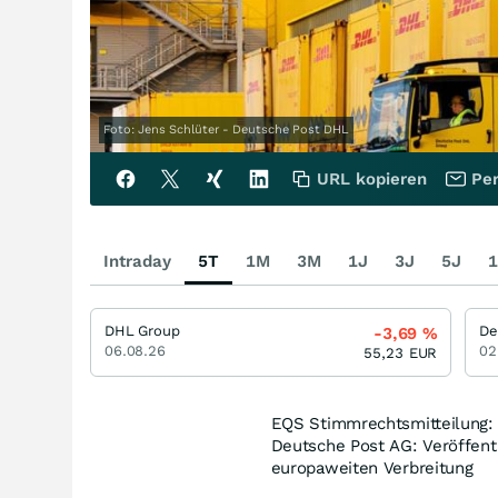
Foto: Jens Schlüter - Deutsche Post DHL
URL kopieren
Per
Intraday
5T
1M
3M
1J
3J
5J
1
DHL Group
De
-3,69
%
06.08.26
02
55,23
EUR
EQS Stimmrechtsmitteilung:
Deutsche Post AG: Veröffent
europaweiten Verbreitung