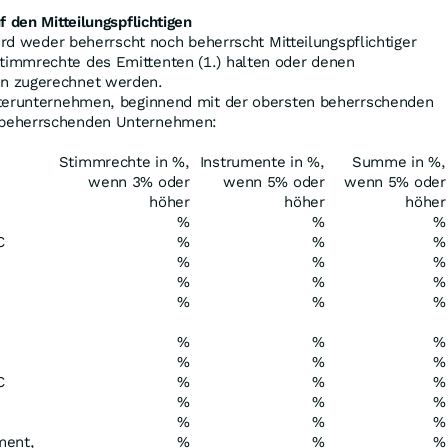
f den Mitteilungspflichtigen
wird weder beherrscht noch beherrscht Mitteilungspflichtiger
timmrechte des Emittenten (1.) halten oder denen
n zugerechnet werden.
hterunternehmen, beginnend mit der obersten beherrschenden
 beherrschenden Unternehmen:
Stimmrechte in %,
Instrumente in %,
Summe in %,
wenn 3% oder
wenn 5% oder
wenn 5% oder
höher
höher
höher
%
%
%
C
%
%
%
%
%
%
%
%
%
%
%
%
%
%
%
%
%
%
C
%
%
%
%
%
%
%
%
%
ment,
%
%
%