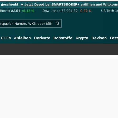
ie geschenkt.
→ Jetzt Depot bei SMARTBROKER+ eröffnen und Willkom
(Brent)
83,54
+5,15
%
Dow Jones
53.901,32
-0,92
%
US Tech 1
ETFs
Anleihen
Derivate
Rohstoffe
Krypto
Devisen
Fest
+