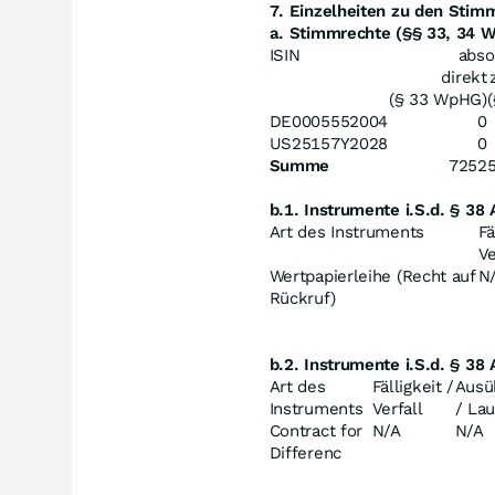
7. Einzelheiten zu den Sti
a. Stimmrechte (§§ 33, 34 
ISIN
abso
direkt
(§ 33 WpHG)
DE0005552004
0
US25157Y2028
0
Summe
7252
b.1. Instrumente i.S.d. § 38
Art des Instruments
Fä
Ve
Wertpapierleihe (Recht auf
N
Rückruf)
b.2. Instrumente i.S.d. § 38
Art des
Fälligkeit /
Ausü
Instruments
Verfall
/ Lau
Contract for
N/A
N/A
Differenc