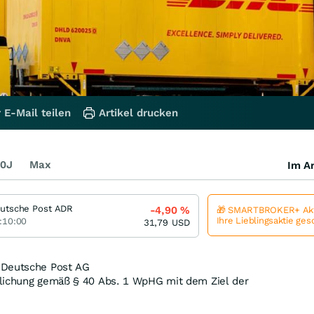
 E-Mail teilen
Artikel drucken
0J
Max
Im Ar
utsche Post ADR
-4,90
%
🎁 SMARTBROKER+ Akt
Ihre Lieblingsaktie ge
:10:00
31,79
USD
 Deutsche Post AG
lichung gemäß § 40 Abs. 1 WpHG mit dem Ziel der