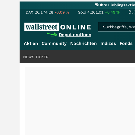
🎁 Ihre Lieblingsakt
DAX
26.174,28
-0,09
%
Gold
4.261,01
+0,49
%
Öl 
Depot eröffnen
Aktien
Community
Nachrichten
Indizes
Fonds
NEWS TICKER