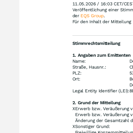
11.05.2026 / 16:03 CET/CES
Veröffentlichung einer Stim
der
EQS Group
.
Für den Inhalt der Mitteilung
Stimmrechtsmitteilung
1. Angaben zum Emittenten
Name:
D
Straße, Hausnr.:
C
PLZ:
5
Ort:
B
D
Legal Entity Identifier (LEI):
8
2. Grund der Mitteilung
X
Erwerb bzw. Veräußerung v
Erwerb bzw. Veräußerung v
Änderung der Gesamtzahl 
X
Sonstiger Grund:
Freiwillige Konzernmitteil