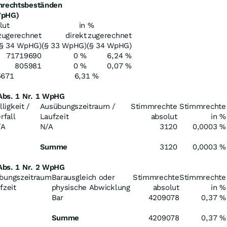
mmrechtsbeständen
WpHG)
lut
in %
zugerechnet
direkt
zugerechnet
(§ 34 WpHG)
(§ 33 WpHG)
(§ 34 WpHG)
71719690
0 %
6,24 %
805981
0 %
0,07 %
5671
6,31 %
 Abs. 1 Nr. 1 WpHG
lligkeit /
Ausübungszeitraum /
Stimmrechte
Stimmrechte
rfall
Laufzeit
absolut
in %
/A
N/A
3120
0,0003 %
Summe
3120
0,0003 %
 Abs. 1 Nr. 2 WpHG
bungszeitraum
Barausgleich oder
Stimmrechte
Stimmrechte
fzeit
physische Abwicklung
absolut
in %
Bar
4209078
0,37 %
Summe
4209078
0,37 %