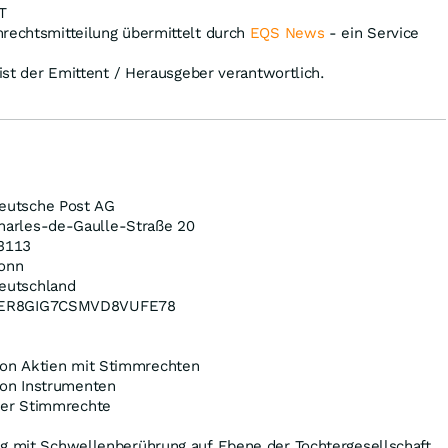
T
mrechtsmitteilung übermittelt durch
EQS News
- ein Service
 ist der Emittent / Herausgeber verantwortlich.
eutsche Post AG
harles-de-Gaulle-Straße 20
3113
onn
eutschland
ER8GIG7CSMVD8VUFE78
on Aktien mit Stimmrechten
on Instrumenten
der Stimmrechte
ung mit Schwellenberührung auf Ebene der Tochtergesellschaft