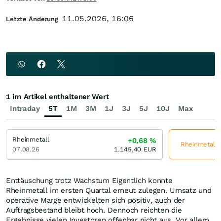
11.05.2026, 16:06
Letzte Änderung
1 im Artikel enthaltener Wert
Intraday
5T
1M
3M
1J
3J
5J
10J
Max
Rheinmetall
+0,68
%
Rheinmetall j
07.08.26
1.145,40
EUR
Enttäuschung trotz Wachstum Eigentlich konnte
Rheinmetall im ersten Quartal erneut zulegen. Umsatz und
operative Marge entwickelten sich positiv, auch der
Auftragsbestand bleibt hoch. Dennoch reichten die
Ergebnisse vielen Investoren offenbar nicht aus. Vor allem