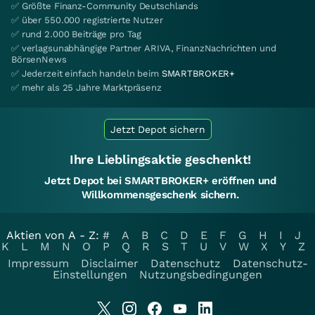
✅ Größte Finanz-Community Deutschlands
✅ über 550.000 registrierte Nutzer
✅ rund 2.000 Beiträge pro Tag
✅ verlagsunabhängige Partner ARIVA, FinanzNachrichten und
BörsenNews
✅ Jederzeit einfach handeln beim
SMARTBROKER+
✅ mehr als 25 Jahre Marktpräsenz
Jetzt Depot sichern
Ihre Lieblingsaktie geschenkt!
Jetzt Depot bei SMARTBROKER+ eröffnen und
Willkommensgeschenk sichern.
Aktien von A - Z:
#
A
B
C
D
E
F
G
H
I
J
K
L
M
N
O
P
Q
R
S
T
U
V
W
X
Y
Z
Impressum
Disclaimer
Datenschutz
Datenschutz-
Einstellungen
Nutzungsbedingungen