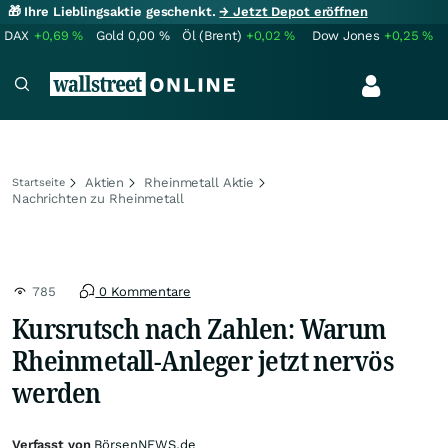
🎁 Ihre Lieblingsaktie geschenkt.
→ Jetzt Depot eröffnen
DAX
+0,69
%
Gold
0,00
%
Öl (Brent)
+0,02
%
Dow Jones
+0,25
%
Aktien
Rheinmetall Aktie
Startseite
Nachrichten zu Rheinmetall
785
0 Kommentare
Kursrutsch nach Zahlen: Warum
Rheinmetall-Anleger jetzt nervös
werden
Verfasst von
BörsenNEWS.de