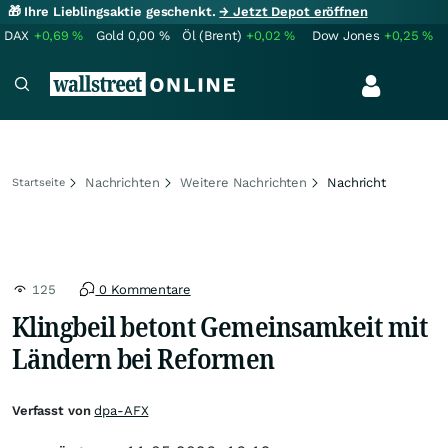
🎁 Ihre Lieblingsaktie geschenkt.
→ Jetzt Depot eröffnen
DAX
+0,69
%
Gold
0,00
%
Öl (Brent)
+0,02
%
Dow Jones
+0,25
%
Nachrichten
Weitere Nachrichten
Nachricht
Startseite
125
0 Kommentare
Klingbeil betont Gemeinsamkeit mit
Ländern bei Reformen
Verfasst von
dpa-AFX