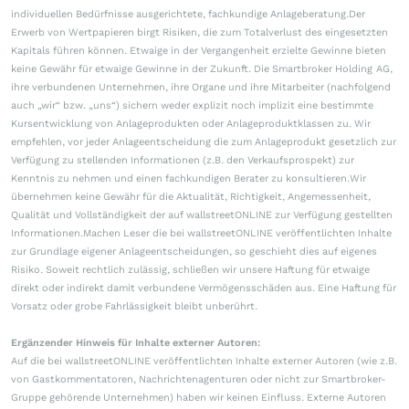
individuellen Bedürfnisse ausgerichtete, fachkundige Anlageberatung.Der
Erwerb von Wertpapieren birgt Risiken, die zum Totalverlust des eingesetzten
Kapitals führen können. Etwaige in der Vergangenheit erzielte Gewinne bieten
keine Gewähr für etwaige Gewinne in der Zukunft. Die Smartbroker Holding AG,
ihre verbundenen Unternehmen, ihre Organe und ihre Mitarbeiter (nachfolgend
auch „wir“ bzw. „uns“) sichern weder explizit noch implizit eine bestimmte
Kursentwicklung von Anlageprodukten oder Anlageproduktklassen zu. Wir
empfehlen, vor jeder Anlageentscheidung die zum Anlageprodukt gesetzlich zur
Verfügung zu stellenden Informationen (z.B. den Verkaufsprospekt) zur
Kenntnis zu nehmen und einen fachkundigen Berater zu konsultieren.Wir
übernehmen keine Gewähr für die Aktualität, Richtigkeit, Angemessenheit,
Qualität und Vollständigkeit der auf wallstreetONLINE zur Verfügung gestellten
Informationen.Machen Leser die bei wallstreetONLINE veröffentlichten Inhalte
zur Grundlage eigener Anlageentscheidungen, so geschieht dies auf eigenes
Risiko. Soweit rechtlich zulässig, schließen wir unsere Haftung für etwaige
direkt oder indirekt damit verbundene Vermögensschäden aus. Eine Haftung für
Vorsatz oder grobe Fahrlässigkeit bleibt unberührt.
Ergänzender Hinweis für Inhalte externer Autoren:
Auf die bei wallstreetONLINE veröffentlichten Inhalte externer Autoren (wie z.B.
von Gastkommentatoren, Nachrichtenagenturen oder nicht zur Smartbroker-
Gruppe gehörende Unternehmen) haben wir keinen Einfluss. Externe Autoren