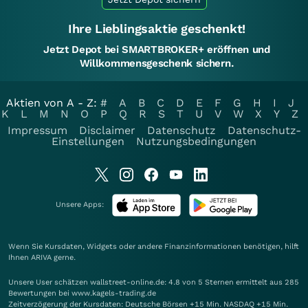
Ihre Lieblingsaktie geschenkt!
Jetzt Depot bei SMARTBROKER+ eröffnen und
Willkommensgeschenk sichern.
Aktien von A - Z:
#
A
B
C
D
E
F
G
H
I
J
K
L
M
N
O
P
Q
R
S
T
U
V
W
X
Y
Z
Impressum
Disclaimer
Datenschutz
Datenschutz-
Einstellungen
Nutzungsbedingungen
Unsere Apps:
Wenn Sie Kursdaten, Widgets oder andere Finanzinformationen benötigen, hilft
Ihnen
ARIVA
gerne.
Unsere User schätzen wallstreet-online.de: 4.8 von 5 Sternen ermittelt aus 285
Bewertungen bei www.kagels-trading.de
Zeitverzögerung der Kursdaten: Deutsche Börsen +15 Min. NASDAQ +15 Min.