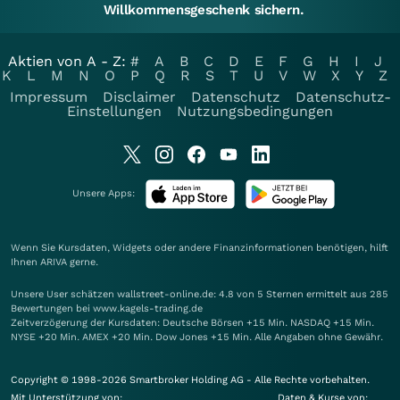
Willkommensgeschenk sichern.
Aktien von A - Z:
#
A
B
C
D
E
F
G
H
I
J
K
L
M
N
O
P
Q
R
S
T
U
V
W
X
Y
Z
Impressum
Disclaimer
Datenschutz
Datenschutz-
Einstellungen
Nutzungsbedingungen
Unsere Apps:
Wenn Sie Kursdaten, Widgets oder andere Finanzinformationen benötigen, hilft
Ihnen
ARIVA
gerne.
Unsere User schätzen wallstreet-online.de: 4.8 von 5 Sternen ermittelt aus 285
Bewertungen bei www.kagels-trading.de
Zeitverzögerung der Kursdaten: Deutsche Börsen +15 Min. NASDAQ +15 Min.
NYSE +20 Min. AMEX +20 Min. Dow Jones +15 Min. Alle Angaben ohne Gewähr.
Copyright © 1998-2026 Smartbroker Holding AG - Alle Rechte vorbehalten.
Mit Unterstützung von:
Daten & Kurse von: