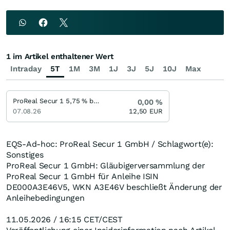
1 im Artikel enthaltener Wert
Intraday
5T
1M
3M
1J
3J
5J
10J
Max
ProReal Secur 1 5,75 % bis 12/24
0,00
%
07.08.26
12,50
EUR
EQS-Ad-hoc: ProReal Secur 1 GmbH / Schlagwort(e):
Sonstiges
ProReal Secur 1 GmbH: Gläubigerversammlung der
ProReal Secur 1 GmbH für Anleihe ISIN
DE000A3E46V5, WKN A3E46V beschließt Änderung der
Anleihebedingungen
11.05.2026 / 16:15 CET/CEST