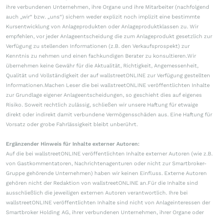
ihre verbundenen Unternehmen, ihre Organe und ihre Mitarbeiter (nachfolgend
auch „wir“ bzw. „uns“) sichern weder explizit noch implizit eine bestimmte
Kursentwicklung von Anlageprodukten oder Anlageproduktklassen zu. Wir
empfehlen, vor jeder Anlageentscheidung die zum Anlageprodukt gesetzlich zur
Verfügung zu stellenden Informationen (z.B. den Verkaufsprospekt) zur
Kenntnis zu nehmen und einen fachkundigen Berater zu konsultieren.Wir
übernehmen keine Gewähr für die Aktualität, Richtigkeit, Angemessenheit,
Qualität und Vollständigkeit der auf wallstreetONLINE zur Verfügung gestellten
Informationen.Machen Leser die bei wallstreetONLINE veröffentlichten Inhalte
zur Grundlage eigener Anlageentscheidungen, so geschieht dies auf eigenes
Risiko. Soweit rechtlich zulässig, schließen wir unsere Haftung für etwaige
direkt oder indirekt damit verbundene Vermögensschäden aus. Eine Haftung für
Vorsatz oder grobe Fahrlässigkeit bleibt unberührt.
Ergänzender Hinweis für Inhalte externer Autoren:
Auf die bei wallstreetONLINE veröffentlichten Inhalte externer Autoren (wie z.B.
von Gastkommentatoren, Nachrichtenagenturen oder nicht zur Smartbroker-
Gruppe gehörende Unternehmen) haben wir keinen Einfluss. Externe Autoren
gehören nicht der Redaktion von wallstreetONLINE an.Für die Inhalte sind
ausschließlich die jeweiligen externen Autoren verantwortlich. Ihre bei
wallstreetONLINE veröffentlichten Inhalte sind nicht von Anlageinteressen der
Smartbroker Holding AG, ihrer verbundenen Unternehmen, ihrer Organe oder