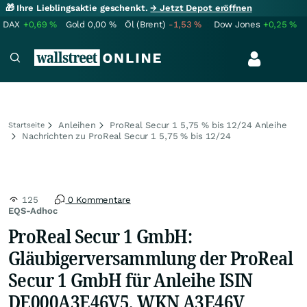
🎁 Ihre Lieblingsaktie geschenkt.
→ Jetzt Depot eröffnen
DAX
+0,69
%
Gold
0,00
%
Öl (Brent)
-1,53
%
Dow Jones
+0,25
%
Anleihen
ProReal Secur 1 5,75 % bis 12/24 Anleihe
Startseite
Nachrichten zu ProReal Secur 1 5,75 % bis 12/24
125
0 Kommentare
EQS-Adhoc
ProReal Secur 1 GmbH:
Gläubigerversammlung der ProReal
Secur 1 GmbH für Anleihe ISIN
DE000A3E46V5, WKN A3E46V