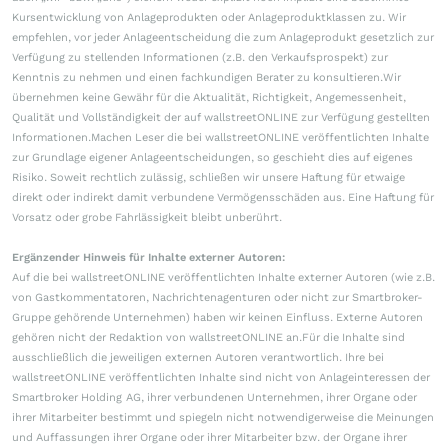
Kursentwicklung von Anlageprodukten oder Anlageproduktklassen zu. Wir
empfehlen, vor jeder Anlageentscheidung die zum Anlageprodukt gesetzlich zur
Verfügung zu stellenden Informationen (z.B. den Verkaufsprospekt) zur
Kenntnis zu nehmen und einen fachkundigen Berater zu konsultieren.Wir
übernehmen keine Gewähr für die Aktualität, Richtigkeit, Angemessenheit,
Qualität und Vollständigkeit der auf wallstreetONLINE zur Verfügung gestellten
Informationen.Machen Leser die bei wallstreetONLINE veröffentlichten Inhalte
zur Grundlage eigener Anlageentscheidungen, so geschieht dies auf eigenes
Risiko. Soweit rechtlich zulässig, schließen wir unsere Haftung für etwaige
direkt oder indirekt damit verbundene Vermögensschäden aus. Eine Haftung für
Vorsatz oder grobe Fahrlässigkeit bleibt unberührt.
Ergänzender Hinweis für Inhalte externer Autoren:
Auf die bei wallstreetONLINE veröffentlichten Inhalte externer Autoren (wie z.B.
von Gastkommentatoren, Nachrichtenagenturen oder nicht zur Smartbroker-
Gruppe gehörende Unternehmen) haben wir keinen Einfluss. Externe Autoren
gehören nicht der Redaktion von wallstreetONLINE an.Für die Inhalte sind
ausschließlich die jeweiligen externen Autoren verantwortlich. Ihre bei
wallstreetONLINE veröffentlichten Inhalte sind nicht von Anlageinteressen der
Smartbroker Holding AG, ihrer verbundenen Unternehmen, ihrer Organe oder
ihrer Mitarbeiter bestimmt und spiegeln nicht notwendigerweise die Meinungen
und Auffassungen ihrer Organe oder ihrer Mitarbeiter bzw. der Organe ihrer