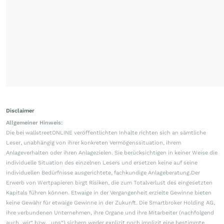
Disclaimer
Allgemeiner Hinweis:
Die bei wallstreetONLINE veröffentlichten Inhalte richten sich an sämtliche
Leser, unabhängig von ihrer konkreten Vermögenssituation, ihrem
Anlageverhalten oder ihren Anlagezielen. Sie berücksichtigen in keiner Weise die
individuelle Situation des einzelnen Lesers und ersetzen keine auf seine
individuellen Bedürfnisse ausgerichtete, fachkundige Anlageberatung.Der
Erwerb von Wertpapieren birgt Risiken, die zum Totalverlust des eingesetzten
Kapitals führen können. Etwaige in der Vergangenheit erzielte Gewinne bieten
keine Gewähr für etwaige Gewinne in der Zukunft. Die Smartbroker Holding AG,
ihre verbundenen Unternehmen, ihre Organe und ihre Mitarbeiter (nachfolgend
auch „wir“ bzw. „uns“) sichern weder explizit noch implizit eine bestimmte