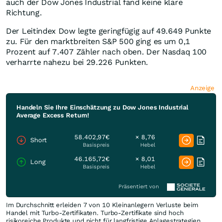
auch der Dow Jones Industrial fand keine klare
Richtung.
Der Leitindex Dow legte geringfügig auf 49.649 Punkte
zu. Für den marktbreiten S&P 500 ging es um 0,1
Prozent auf 7.407 Zähler nach oben. Der Nasdaq 100
verharrte nahezu bei 29.226 Punkten.
Anzeige
Handeln Sie Ihre Einschätzung zu Dow Jones Industrial
Average Excess Return!
58.402,97€
× 8,76
Short
Basispreis
Hebel
46.165,72€
× 8,01
Long
Basispreis
Hebel
Präsentiert von
Im Durchschnitt erleiden 7 von 10 Kleinanlegern Verluste beim
Handel mit Turbo-Zertifikaten. Turbo-Zertifikate sind hoch
risikoreiche Produkte und nicht für langfristige Anlagestrategien