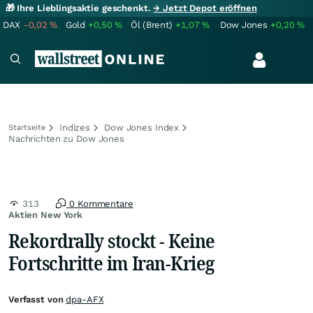
🎁 Ihre Lieblingsaktie geschenkt.
→ Jetzt Depot eröffnen
DAX
-0,02
%
Gold
+0,50
%
Öl (Brent)
+1,07
%
Dow Jones
+0,20
%
Indizes
Dow Jones Index
Startseite
Nachrichten zu Dow Jones
313
0 Kommentare
Aktien New York
Rekordrally stockt - Keine
Fortschritte im Iran-Krieg
Verfasst von
dpa-AFX