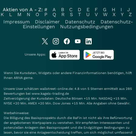
Aktien von A - Z:
#
A
B
C
D
E
F
G
H
I
J
K
L
M
N
O
P
Q
R
S
T
U
V
W
X
Y
Z
Impressum
Disclaimer
Datenschutz
Datenschutz-
Einstellungen
Nutzungsbedingungen
Unsere Apps:
Wenn Sie Kursdaten, Widgets oder andere Finanzinformationen benötigen, hilft
Ihnen
ARIVA
gerne.
Unsere User schätzen wallstreet-online.de: 4.8 von 5 Sternen ermittelt aus 285
Bewertungen bei www.kagels-trading.de
Zeitverzögerung der Kursdaten: Deutsche Börsen +15 Min. NASDAQ +15 Min.
NYSE +20 Min. AMEX +20 Min. Dow Jones +15 Min. Alle Angaben ohne Gewähr.
Werbehinweise:
Die Billigung des Basisprospekts durch die BaFin ist nicht als ihre Befürwortung
der angebotenen Wertpapiere zu verstehen. Wir empfehlen Interessenten und
potenziellen Anlegern den Basisprospekt und die Endgültigen Bedingungen zu
lesen, bevor sie eine Anlageentscheidung treffen, um sich möglichst umfassend