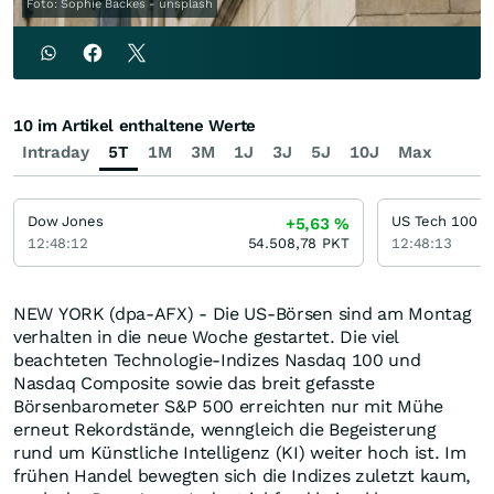
Foto: Sophie Backes - unsplash
10 im Artikel enthaltene Werte
Intraday
5T
1M
3M
1J
3J
5J
10J
Max
Dow Jones
US Tech 100
+5,63
%
12:48:12
54.508,78
PKT
12:48:13
NEW YORK (dpa-AFX) - Die US-Börsen sind am Montag
verhalten in die neue Woche gestartet. Die viel
beachteten Technologie-Indizes Nasdaq 100 und
Nasdaq Composite sowie das breit gefasste
Börsenbarometer S&P 500 erreichten nur mit Mühe
erneut Rekordstände, wenngleich die Begeisterung
rund um Künstliche Intelligenz (KI) weiter hoch ist. Im
frühen Handel bewegten sich die Indizes zuletzt kaum,