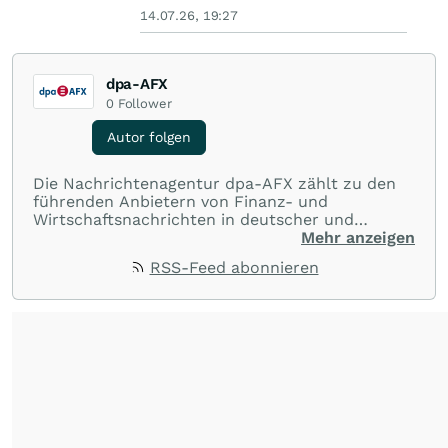
14.07.26, 19:27
dpa-AFX
0
Follower
Autor folgen
Die Nachrichtenagentur dpa-AFX zählt zu den
führenden Anbietern von Finanz- und
Wirtschaftsnachrichten in deutscher und
englischer Sprache. Gestützt auf ein
Mehr anzeigen
internationales Agentur-Netzwerk berichtet
RSS-Feed abonnieren
dpa-AFX unabhängig, zuverlässig und schnell
von allen wichtigen Finanzstandorten der Welt.
Die Nutzung der Inhalte in Form eines RSS-
Feeds ist ausschließlich für private und nicht
kommerzielle Internetangebote zulässig. Eine
dauerhafte Archivierung der dpa-AFX-
Nachrichten auf diesen Seiten ist nicht zulässig.
Alle Rechte bleiben vorbehalten. (dpa-AFX)