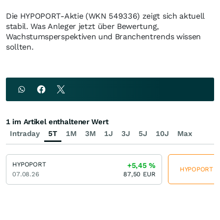
Die HYPOPORT-Aktie (WKN 549336) zeigt sich aktuell
stabil. Was Anleger jetzt über Bewertung,
Wachstumsperspektiven und Branchentrends wissen
sollten.
1 im Artikel enthaltener Wert
Intraday
5T
1M
3M
1J
3J
5J
10J
Max
HYPOPORT
+5,45
%
HYPOPORT jet
07.08.26
87,50
EUR