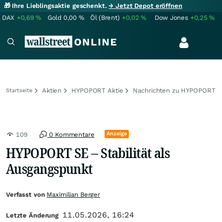
🎁 Ihre Lieblingsaktie geschenkt.
→ Jetzt Depot eröffnen
DAX
+0,69
%
Gold
0,00
%
Öl (Brent)
+0,02
%
Dow Jones
+0,25
%
Aktien
HYPOPORT Aktie
Nachrichten zu HYPOPORT
Startseite
Anzeige
109
0 Kommentare
HYPOPORT SE – Stabilität als
Ausgangspunkt
Verfasst von
Maximilian Berger
11.05.2026, 16:24
Letzte Änderung