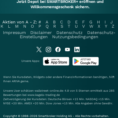
Jetzt Depot bei SMARTBROKER+ eröffnen und
Willkommensgeschenk sichern.
Aktien von A - Z:
#
A
B
C
D
E
F
G
H
I
J
K
L
M
N
O
P
Q
R
S
T
U
V
W
X
Y
Z
Impressum
Disclaimer
Datenschutz
Datenschutz-
Einstellungen
Nutzungsbedingungen
Unsere Apps:
Wenn Sie Kursdaten, Widgets oder andere Finanzinformationen benötigen, hilft
Ihnen
ARIVA
gerne.
Unsere User schätzen wallstreet-online.de: 4.8 von 5 Sternen ermittelt aus 285
Bewertungen bei www.kagels-trading.de
Zeitverzögerung der Kursdaten: Deutsche Börsen +15 Min. NASDAQ +15 Min.
NYSE +20 Min. AMEX +20 Min. Dow Jones +15 Min. Alle Angaben ohne Gewähr.
Copyright © 1998-2026 Smartbroker Holding AG - Alle Rechte vorbehalten.