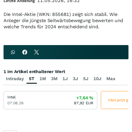
11.05.2026, 16:32
Letzte Änderung
Die Intel-Aktie (WKN: 855681) zeigt sich stabil. Wie
Anleger die jüngste Seitwärtsbewegung bewerten und
welche Trends für 2024 entscheidend sind.
1 im Artikel enthaltener Wert
Intraday
5T
1M
3M
1J
3J
5J
10J
Max
Intel
+7,64
%
Intel jetzt gü
07.08.26
87,92
EUR