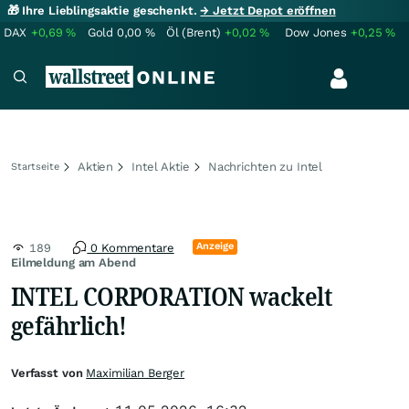
🎁 Ihre Lieblingsaktie geschenkt.
→ Jetzt Depot eröffnen
DAX
+0,69
%
Gold
0,00
%
Öl (Brent)
+0,02
%
Dow Jones
+0,25
%
Aktien
Intel Aktie
Nachrichten zu Intel
Startseite
Anzeige
189
0 Kommentare
Eilmeldung am Abend
INTEL CORPORATION wackelt
gefährlich!
Verfasst von
Maximilian Berger