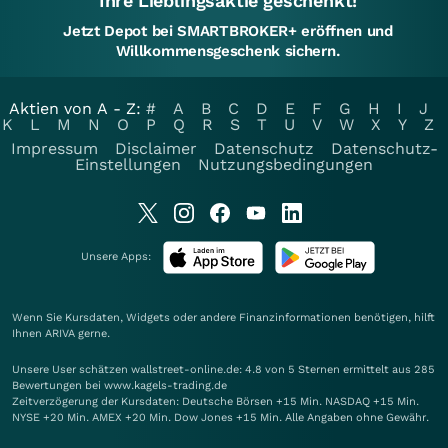
Ihre Lieblingsaktie geschenkt!
Jetzt Depot bei SMARTBROKER+ eröffnen und
Willkommensgeschenk sichern.
Aktien von A - Z:
#
A
B
C
D
E
F
G
H
I
J
K
L
M
N
O
P
Q
R
S
T
U
V
W
X
Y
Z
Impressum
Disclaimer
Datenschutz
Datenschutz-
Einstellungen
Nutzungsbedingungen
Unsere Apps:
Wenn Sie Kursdaten, Widgets oder andere Finanzinformationen benötigen, hilft
Ihnen
ARIVA
gerne.
Unsere User schätzen wallstreet-online.de: 4.8 von 5 Sternen ermittelt aus 285
Bewertungen bei www.kagels-trading.de
Zeitverzögerung der Kursdaten: Deutsche Börsen +15 Min. NASDAQ +15 Min.
NYSE +20 Min. AMEX +20 Min. Dow Jones +15 Min. Alle Angaben ohne Gewähr.