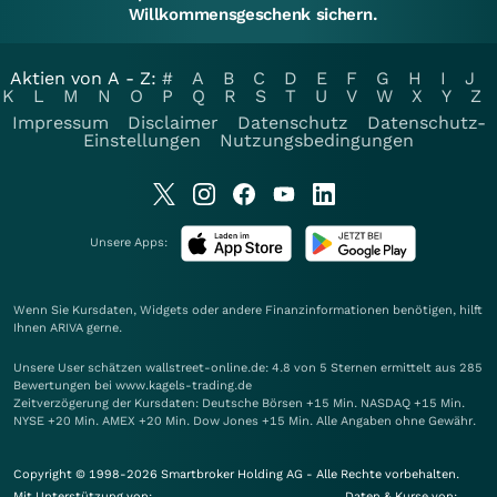
Willkommensgeschenk sichern.
Aktien von A - Z:
#
A
B
C
D
E
F
G
H
I
J
K
L
M
N
O
P
Q
R
S
T
U
V
W
X
Y
Z
Impressum
Disclaimer
Datenschutz
Datenschutz-
Einstellungen
Nutzungsbedingungen
Unsere Apps:
Wenn Sie Kursdaten, Widgets oder andere Finanzinformationen benötigen, hilft
Ihnen
ARIVA
gerne.
Unsere User schätzen wallstreet-online.de: 4.8 von 5 Sternen ermittelt aus 285
Bewertungen bei www.kagels-trading.de
Zeitverzögerung der Kursdaten: Deutsche Börsen +15 Min. NASDAQ +15 Min.
NYSE +20 Min. AMEX +20 Min. Dow Jones +15 Min. Alle Angaben ohne Gewähr.
Copyright © 1998-2026 Smartbroker Holding AG - Alle Rechte vorbehalten.
Mit Unterstützung von:
Daten & Kurse von: