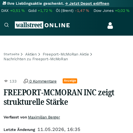
🎁 Ihre Lieblingsaktie geschenkt.
→ Jetzt Depot eröffnen
DAX
+0,51
%
Gold
+1,72
%
Öl (Brent)
-1,47
%
Dow Jones
+0,02
%
Aktien
Freeport-McMoRan Aktie
Startseite
Nachrichten zu Freeport-McMoRan
Anzeige
133
0 Kommentare
FREEPORT-MCMORAN INC zeigt
strukturelle Stärke
Verfasst von
Maximilian Berger
11.05.2026, 16:35
Letzte Änderung