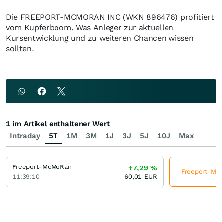
Die FREEPORT-MCMORAN INC (WKN 896476) profitiert
vom Kupferboom. Was Anleger zur aktuellen
Kursentwicklung und zu weiteren Chancen wissen
sollten.
1 im Artikel enthaltener Wert
Intraday
5T
1M
3M
1J
3J
5J
10J
Max
Freeport-McMoRan
+7,29
%
Freeport-McM
11:39:10
60,01
EUR