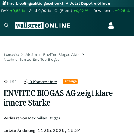
🎁 Ihre Lieblingsaktie geschenkt.
→ Jetzt Depot eröffnen
DAX
+0,69
%
Gold
0,00
%
Öl (Brent)
+0,02
%
Dow Jones
+0,25
%
Aktien
EnviTec Biogas Aktie
Startseite
Nachrichten zu EnviTec Biogas
Anzeige
153
0 Kommentare
ENVITEC BIOGAS AG zeigt klare
innere Stärke
Verfasst von
Maximilian Berger
11.05.2026, 16:34
Letzte Änderung