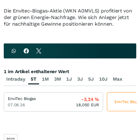
Die Envitec-Biogas-Aktie (WKN A0MVLS) profitiert von
der grünen Energie-Nachfrage. Wie sich Anleger jetzt
für nachhaltige Gewinne positionieren können.
1 im Artikel enthaltener Wert
Intraday
5T
1M
3M
1J
3J
5J
10J
Max
EnviTec Biogas
-3,24
%
EnviTec Bioga
07.08.26
18,050
EUR
Beliebt