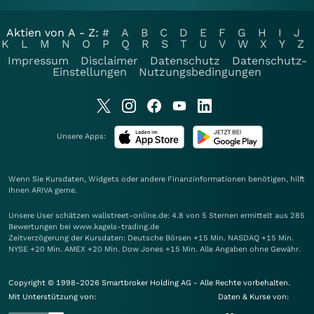
Aktien von A - Z:
#
A
B
C
D
E
F
G
H
I
J
K
L
M
N
O
P
Q
R
S
T
U
V
W
X
Y
Z
Impressum
Disclaimer
Datenschutz
Datenschutz-
Einstellungen
Nutzungsbedingungen
Unsere Apps:
Wenn Sie Kursdaten, Widgets oder andere Finanzinformationen benötigen, hilft
Ihnen
ARIVA
gerne.
Unsere User schätzen wallstreet-online.de: 4.8 von 5 Sternen ermittelt aus 285
Bewertungen bei www.kagels-trading.de
Zeitverzögerung der Kursdaten: Deutsche Börsen +15 Min. NASDAQ +15 Min.
NYSE +20 Min. AMEX +20 Min. Dow Jones +15 Min. Alle Angaben ohne Gewähr.
Copyright © 1998-2026 Smartbroker Holding AG - Alle Rechte vorbehalten.
Mit Unterstützung von:
Daten & Kurse von: