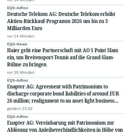
EQS-Adhoc
Deutsche Telekom AG: Deutsche Telekom erhöht
Aktien-Rückkauf-Programm 2026 um bis zu 3
Milliarden Euro
vor 14 Minuten
EQS-News
Haier geht eine Partnerschaft mit AO 1 Point Slam
ein, um Breitensport-Tennis auf die Grand-Slam-
Bühne zu bringen
vor 30 Minuten
EQS-Adhoc
Enapter AG: Agreement with Patrimonium to
discharge corporate bond liabilities of around EUR
26 million; realignment to an asset-light business
model; capital measure planned
gestern 23:23
EQS-Adhoc
Enapter AG: Vereinbarung mit Patrimonium zur
Ablösung von Anleiheverbindlichkeiten in Höhe von