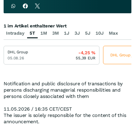
1 im Artikel enthaltener Wert
Intraday
5T
1M
3M
1J
3J
5J
10J
Max
DHL Group
-4,25
%
DHL Group jet
05.08.26
55,39
EUR
Notification and public disclosure of transactions by
persons discharging managerial responsibilities and
persons closely associated with them
11.05.2026 / 16:35 CET/CEST
The issuer is solely responsible for the content of this
announcement.