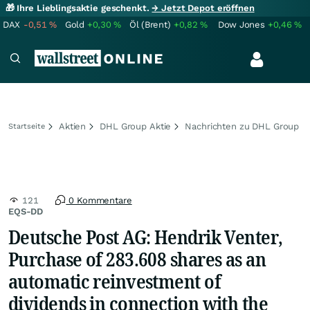
🎁 Ihre Lieblingsaktie geschenkt.
→ Jetzt Depot eröffnen
DAX
-0,51
%
Gold
+0,30
%
Öl (Brent)
+0,82
%
Dow Jones
+0,46
%
Aktien
DHL Group Aktie
Nachrichten zu DHL Group
Startseite
121
0 Kommentare
EQS-DD
Deutsche Post AG: Hendrik Venter,
Purchase of 283.608 shares as an
automatic reinvestment of
dividends in connection with the