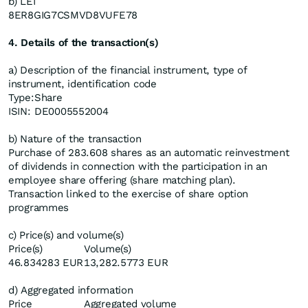
b) LEI
8ER8GIG7CSMVD8VUFE78
4. Details of the transaction(s)
a) Description of the financial instrument, type of
instrument, identification code
Type:
Share
ISIN:
DE0005552004
b) Nature of the transaction
Purchase of 283.608 shares as an automatic reinvestment
of dividends in connection with the participation in an
employee share offering (share matching plan).
Transaction linked to the exercise of share option
programmes
c) Price(s) and volume(s)
Price(s)
Volume(s)
46.834283 EUR
13,282.5773 EUR
d) Aggregated information
Price
Aggregated volume