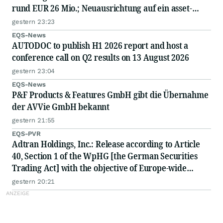
rund EUR 26 Mio.; Neuausrichtung auf ein asset-
light-Geschäftsmodell; geplante Kapitalmaßnahme
gestern 23:23
EQS-News
AUTODOC to publish H1 2026 report and host a
conference call on Q2 results on 13 August 2026
gestern 23:04
EQS-News
P&F Products & Features GmbH gibt die Übernahme
der AVVie GmbH bekannt
gestern 21:55
EQS-PVR
Adtran Holdings, Inc.: Release according to Article
40, Section 1 of the WpHG [the German Securities
Trading Act] with the objective of Europe-wide
distribution
gestern 20:21