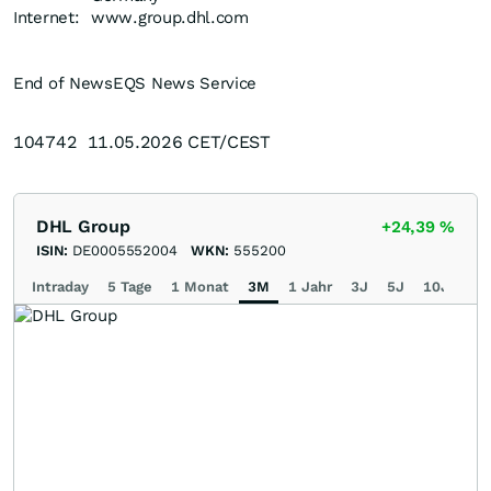
Internet:
www.group.dhl.com
End of News
EQS News Service
104742 11.05.2026 CET/CEST
DHL Group
+24,39
%
ISIN:
DE0005552004
WKN:
555200
Intraday
5 Tage
1 Monat
3M
1 Jahr
3J
5J
10J
Ma