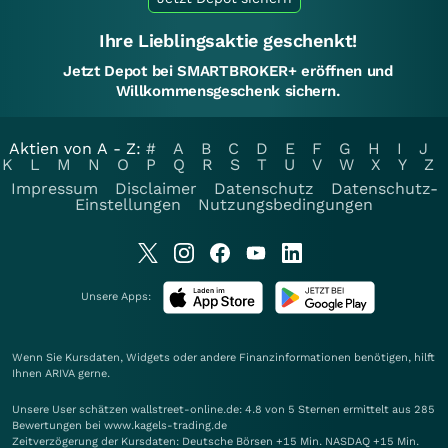
Ihre Lieblingsaktie geschenkt!
Jetzt Depot bei SMARTBROKER+ eröffnen und
Willkommensgeschenk sichern.
Aktien von A - Z:
#
A
B
C
D
E
F
G
H
I
J
K
L
M
N
O
P
Q
R
S
T
U
V
W
X
Y
Z
Impressum
Disclaimer
Datenschutz
Datenschutz-
Einstellungen
Nutzungsbedingungen
Unsere Apps:
Wenn Sie Kursdaten, Widgets oder andere Finanzinformationen benötigen, hilft
Ihnen
ARIVA
gerne.
Unsere User schätzen wallstreet-online.de: 4.8 von 5 Sternen ermittelt aus 285
Bewertungen bei www.kagels-trading.de
Zeitverzögerung der Kursdaten: Deutsche Börsen +15 Min. NASDAQ +15 Min.