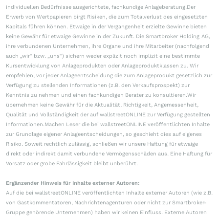
individuellen Bedürfnisse ausgerichtete, fachkundige Anlageberatung.Der
Erwerb von Wertpapieren birgt Risiken, die zum Totalverlust des eingesetzten
Kapitals führen können. Etwaige in der Vergangenheit erzielte Gewinne bieten
keine Gewähr für etwaige Gewinne in der Zukunft. Die Smartbroker Holding AG,
ihre verbundenen Unternehmen, ihre Organe und ihre Mitarbeiter (nachfolgend
auch „wir“ bzw. „uns“) sichern weder explizit noch implizit eine bestimmte
Kursentwicklung von Anlageprodukten oder Anlageproduktklassen zu. Wir
empfehlen, vor jeder Anlageentscheidung die zum Anlageprodukt gesetzlich zur
Verfügung zu stellenden Informationen (z.B. den Verkaufsprospekt) zur
Kenntnis zu nehmen und einen fachkundigen Berater zu konsultieren.Wir
übernehmen keine Gewähr für die Aktualität, Richtigkeit, Angemessenheit,
Qualität und Vollständigkeit der auf wallstreetONLINE zur Verfügung gestellten
Informationen.Machen Leser die bei wallstreetONLINE veröffentlichten Inhalte
zur Grundlage eigener Anlageentscheidungen, so geschieht dies auf eigenes
Risiko. Soweit rechtlich zulässig, schließen wir unsere Haftung für etwaige
direkt oder indirekt damit verbundene Vermögensschäden aus. Eine Haftung für
Vorsatz oder grobe Fahrlässigkeit bleibt unberührt.
Ergänzender Hinweis für Inhalte externer Autoren:
Auf die bei wallstreetONLINE veröffentlichten Inhalte externer Autoren (wie z.B.
von Gastkommentatoren, Nachrichtenagenturen oder nicht zur Smartbroker-
Gruppe gehörende Unternehmen) haben wir keinen Einfluss. Externe Autoren