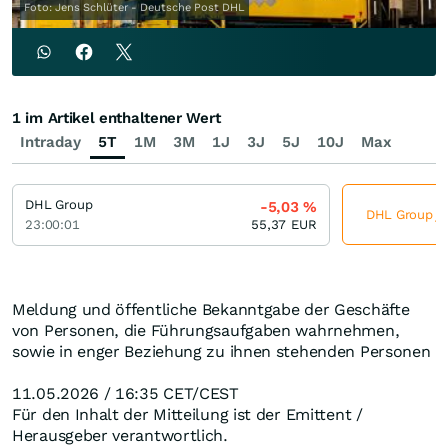
Foto: Jens Schlüter - Deutsche Post DHL
1 im Artikel enthaltener Wert
Intraday
5T
1M
3M
1J
3J
5J
10J
Max
DHL Group
-5,03
%
DHL Group jet
23:00:01
55,37
EUR
Meldung und öffentliche Bekanntgabe der Geschäfte
von Personen, die Führungsaufgaben wahrnehmen,
sowie in enger Beziehung zu ihnen stehenden Personen
11.05.2026 / 16:35 CET/CEST
Für den Inhalt der Mitteilung ist der Emittent /
Herausgeber verantwortlich.