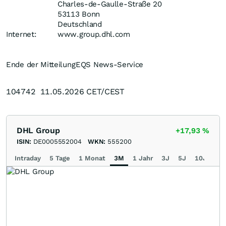
Charles-de-Gaulle-Straße 20
53113 Bonn
Deutschland
Internet:
www.group.dhl.com
Ende der Mitteilung
EQS News-Service
104742 11.05.2026 CET/CEST
DHL Group
+17,93
%
ISIN:
DE0005552004
WKN:
555200
Intraday
5 Tage
1 Monat
3M
1 Jahr
3J
5J
10J
Ma