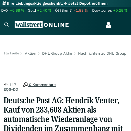
🎁 Ihre Lieblingsaktie geschenkt.
→ Jetzt Depot eröffnen
DAX
+0,69
%
Gold
+2,40
%
Öl (Brent)
-1,53
%
Dow Jones
+0,25
%
Aktien
DHL Group Aktie
Nachrichten zu DHL Group
Startseite
117
0 Kommentare
EQS-DD
Deutsche Post AG: Hendrik Venter,
Kauf von 283,608 Aktien als
automatische Wiederanlage von
Dividenden im Zusammenhang mit