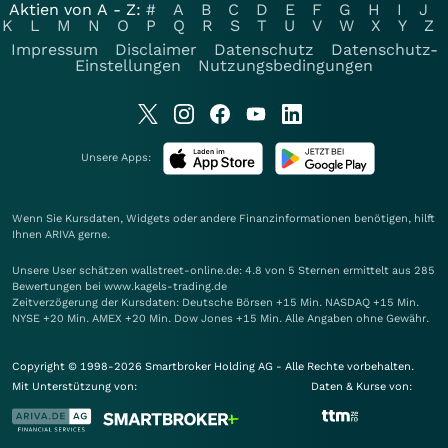
Aktien von A - Z:
#
A
B
C
D
E
F
G
H
I
J
K
L
M
N
O
P
Q
R
S
T
U
V
W
X
Y
Z
Impressum
Disclaimer
Datenschutz
Datenschutz-
Einstellungen
Nutzungsbedingungen
Unsere Apps:
Wenn Sie Kursdaten, Widgets oder andere Finanzinformationen benötigen, hilft
Ihnen
ARIVA
gerne.
Unsere User schätzen wallstreet-online.de: 4.8 von 5 Sternen ermittelt aus 285
Bewertungen bei www.kagels-trading.de
Zeitverzögerung der Kursdaten: Deutsche Börsen +15 Min. NASDAQ +15 Min.
NYSE +20 Min. AMEX +20 Min. Dow Jones +15 Min. Alle Angaben ohne Gewähr.
Copyright © 1998-2026 Smartbroker Holding AG - Alle Rechte vorbehalten.
Mit Unterstützung von:
Daten & Kurse von: