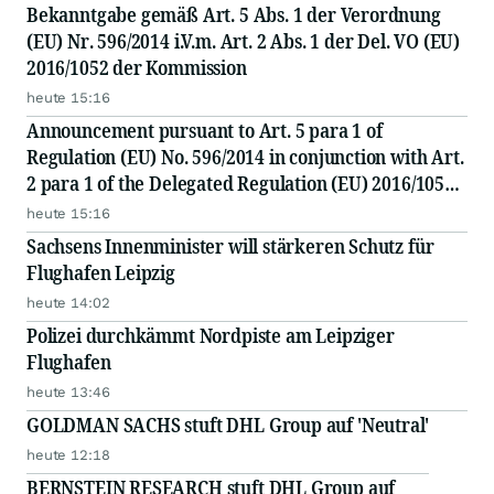
Bekanntgabe gemäß Art. 5 Abs. 1 der Verordnung
(EU) Nr. 596/2014 i.V.m. Art. 2 Abs. 1 der Del. VO (EU)
2016/1052 der Kommission
heute 15:16
Announcement pursuant to Art. 5 para 1 of
Regulation (EU) No. 596/2014 in conjunction with Art.
2 para 1 of the Delegated Regulation (EU) 2016/1052
of the Commission
heute 15:16
Sachsens Innenminister will stärkeren Schutz für
Flughafen Leipzig
heute 14:02
Polizei durchkämmt Nordpiste am Leipziger
Flughafen
heute 13:46
GOLDMAN SACHS stuft DHL Group auf 'Neutral'
heute 12:18
BERNSTEIN RESEARCH stuft DHL Group auf