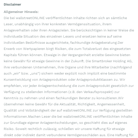
Disclaimer
Allgemeiner Hinweis:
Die bei wallstreetONLINE veröffentlichten Inhalte richten sich an sämtliche
Leser, unabhängig von ihrer konkreten Vermögenssituation, ihrem
Anlageverhalten oder ihren Anlagezielen. Sie berücksichtigen in keiner Weise die
individuelle Situation des einzelnen Lesers und ersetzen keine auf seine
individuellen Bedürfnisse ausgerichtete, fachkundige Anlageberatung.Der
Erwerb von Wertpapieren birgt Risiken, die zum Totalverlust des eingesetzten
Kapitals führen können. Etwaige in der Vergangenheit erzielte Gewinne bieten
keine Gewähr für etwaige Gewinne in der Zukunft. Die Smartbroker Holding AG,
ihre verbundenen Unternehmen, ihre Organe und ihre Mitarbeiter (nachfolgend
auch „wir“ bzw. „uns“) sichern weder explizit noch implizit eine bestimmte
Kursentwicklung von Anlageprodukten oder Anlageproduktklassen zu. Wir
empfehlen, vor jeder Anlageentscheidung die zum Anlageprodukt gesetzlich zur
Verfügung zu stellenden Informationen (z.B. den Verkaufsprospekt) zur
Kenntnis zu nehmen und einen fachkundigen Berater zu konsultieren.Wir
übernehmen keine Gewähr für die Aktualität, Richtigkeit, Angemessenheit,
Qualität und Vollständigkeit der auf wallstreetONLINE zur Verfügung gestellten
Informationen.Machen Leser die bei wallstreetONLINE veröffentlichten Inhalte
zur Grundlage eigener Anlageentscheidungen, so geschieht dies auf eigenes
Risiko. Soweit rechtlich zulässig, schließen wir unsere Haftung für etwaige
direkt oder indirekt damit verbundene Vermögensschäden aus. Eine Haftung für