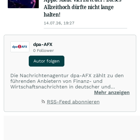
Allzeithoch dürfte nicht lange
halten!
14.07.26, 19:27
dpa-AFX
0
Follower
Autor folgen
Die Nachrichtenagentur dpa-AFX zählt zu den
führenden Anbietern von Finanz- und
Wirtschaftsnachrichten in deutscher und
englischer Sprache. Gestützt auf ein
Mehr anzeigen
internationales Agentur-Netzwerk berichtet
RSS-Feed abonnieren
dpa-AFX unabhängig, zuverlässig und schnell
von allen wichtigen Finanzstandorten der Welt.
Die Nutzung der Inhalte in Form eines RSS-
Feeds ist ausschließlich für private und nicht
kommerzielle Internetangebote zulässig. Eine
dauerhafte Archivierung der dpa-AFX-