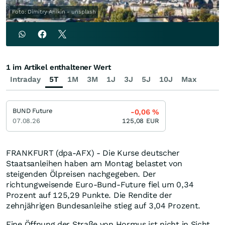
Foto: Dimitry Anikin - unsplash
1 im Artikel enthaltener Wert
Intraday
5T
1M
3M
1J
3J
5J
10J
Max
BUND Future
-0,06
%
07.08.26
125,08
EUR
FRANKFURT (dpa-AFX) - Die Kurse deutscher
Staatsanleihen haben am Montag belastet von
steigenden Ölpreisen nachgegeben. Der
richtungweisende Euro-Bund-Future fiel um 0,34
Prozent auf 125,29 Punkte. Die Rendite der
zehnjährigen Bundesanleihe stieg auf 3,04 Prozent.
Eine Öffnung der Straße von Hormus ist nicht in Sicht.