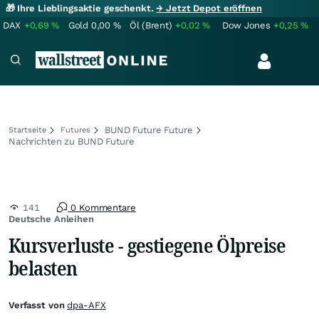
🎁 Ihre Lieblingsaktie geschenkt.
→ Jetzt Depot eröffnen
DAX
+0,69
%
Gold
0,00
%
Öl (Brent)
+0,02
%
Dow Jones
+0,25
%
BUND Future Future
Startseite
Futures
Nachrichten zu BUND Future
141
0 Kommentare
Deutsche Anleihen
Kursverluste - gestiegene Ölpreise
belasten
Verfasst von
dpa-AFX