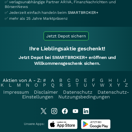
✅ verlagsunabhängige Partner ARIVA, FinanzNachrichten und
BörsenNews
✅ Jederzeit einfach handeln beim
SMARTBROKER+
✅ mehr als 25 Jahre Marktpräsenz
Jetzt Depot sichern
Ihre Lieblingsaktie geschenkt!
Jetzt Depot bei SMARTBROKER+ eröffnen und
Willkommensgeschenk sichern.
Aktien von A - Z:
#
A
B
C
D
E
F
G
H
I
J
K
L
M
N
O
P
Q
R
S
T
U
V
W
X
Y
Z
Impressum
Disclaimer
Datenschutz
Datenschutz-
Einstellungen
Nutzungsbedingungen
Unsere Apps: