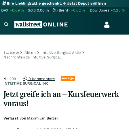
🎁 Ihre Lieblingsaktie geschenkt.
→ Jetzt Depot eröffnen
DAX
+0,69
%
Gold
0,00
%
Öl (Brent)
+0,02
%
Dow Jones
+0,25
%
Aktien
Intuitive Surgical Aktie
Startseite
Nachrichten zu Intuitive Surgical
Anzeige
209
0 Kommentare
INTUITIVE SURGICAL INC
Jetzt greife ich an – Kursfeuerwerk
voraus!
Verfasst von
Maximilian Berger