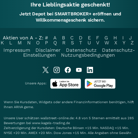
Ihre Lieblingsaktie geschenkt!
Jetzt Depot bei SMARTBROKER+ eröffnen und
Willkommensgeschenk sichern.
Aktien von A - Z:
#
A
B
C
D
E
F
G
H
I
J
K
L
M
N
O
P
Q
R
S
T
U
V
W
X
Y
Z
Impressum
Disclaimer
Datenschutz
Datenschutz-
Einstellungen
Nutzungsbedingungen
Unsere Apps:
Wenn Sie Kursdaten, Widgets oder andere Finanzinformationen benötigen, hilft
Ihnen
ARIVA
gerne.
Unsere User schätzen wallstreet-online.de: 4.8 von 5 Sternen ermittelt aus 285
Bewertungen bei www.kagels-trading.de
Zeitverzögerung der Kursdaten: Deutsche Börsen +15 Min. NASDAQ +15 Min.
NYSE +20 Min. AMEX +20 Min. Dow Jones +15 Min. Alle Angaben ohne Gewähr.