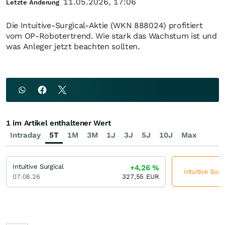
11.05.2026, 17:06
Letzte Änderung
Die Intuitive-Surgical-Aktie (WKN 888024) profitiert
vom OP-Robotertrend. Wie stark das Wachstum ist und
was Anleger jetzt beachten sollten.
1 im Artikel enthaltener Wert
Intraday
5T
1M
3M
1J
3J
5J
10J
Max
Intuitive Surgical
+4,26
%
Intuitive Surg
07.08.26
327,55
EUR