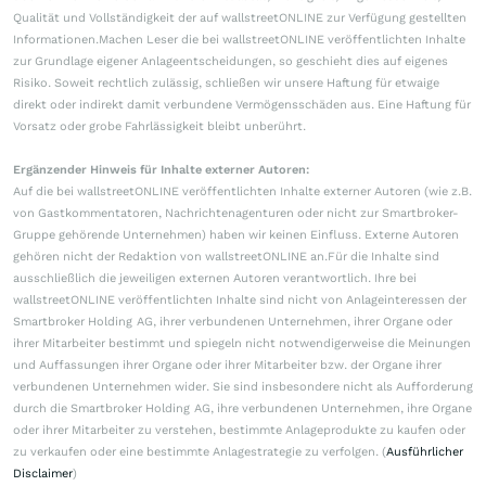
Qualität und Vollständigkeit der auf wallstreetONLINE zur Verfügung gestellten
Informationen.Machen Leser die bei wallstreetONLINE veröffentlichten Inhalte
zur Grundlage eigener Anlageentscheidungen, so geschieht dies auf eigenes
Risiko. Soweit rechtlich zulässig, schließen wir unsere Haftung für etwaige
direkt oder indirekt damit verbundene Vermögensschäden aus. Eine Haftung für
Vorsatz oder grobe Fahrlässigkeit bleibt unberührt.
Ergänzender Hinweis für Inhalte externer Autoren:
Auf die bei wallstreetONLINE veröffentlichten Inhalte externer Autoren (wie z.B.
von Gastkommentatoren, Nachrichtenagenturen oder nicht zur Smartbroker-
Gruppe gehörende Unternehmen) haben wir keinen Einfluss. Externe Autoren
gehören nicht der Redaktion von wallstreetONLINE an.Für die Inhalte sind
ausschließlich die jeweiligen externen Autoren verantwortlich. Ihre bei
wallstreetONLINE veröffentlichten Inhalte sind nicht von Anlageinteressen der
Smartbroker Holding AG, ihrer verbundenen Unternehmen, ihrer Organe oder
ihrer Mitarbeiter bestimmt und spiegeln nicht notwendigerweise die Meinungen
und Auffassungen ihrer Organe oder ihrer Mitarbeiter bzw. der Organe ihrer
verbundenen Unternehmen wider. Sie sind insbesondere nicht als Aufforderung
durch die Smartbroker Holding AG, ihre verbundenen Unternehmen, ihre Organe
oder ihrer Mitarbeiter zu verstehen, bestimmte Anlageprodukte zu kaufen oder
zu verkaufen oder eine bestimmte Anlagestrategie zu verfolgen. (
Ausführlicher
Disclaimer
)