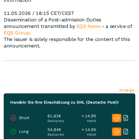
information
11.05.2026 / 18:15 CET/CEST
Dissemination of a Post-admission Duties
announcement transmitted by
EQS News
- a service of
EQS Group
.
The issuer is solely responsible for the content of this
announcement.
Anzeige
Handeln Sie Ihre Einschätzung zu DHL (Deutsche Post)!
61,82€
× 14,95
Short
Basispreis
Hebel
54,84€
× 14,95
Long
Basispreis
Hebel