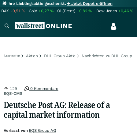
🎁 Ihre Lieblingsaktie geschenkt.
→ Jetzt Depot eröffnen
DAX
-0,51
%
Gold
+0,27
%
Öl (Brent)
+0,82
%
Dow Jones
+0,46
%
Aktien
DHL Group Aktie
Nachrichten zu DHL Group
Startseite
129
0 Kommentare
EQS-CMS
Deutsche Post AG: Release of a
capital market information
Verfasst von
EQS Group AG