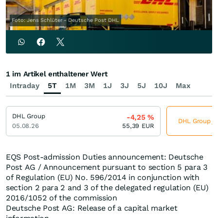
Foto: Jens Schlüter - Deutsche Post DHL
1 im Artikel enthaltener Wert
Intraday
5T
1M
3M
1J
3J
5J
10J
Max
DHL Group
-4,25
%
DHL Group jet
05.08.26
55,39
EUR
EQS Post-admission Duties announcement: Deutsche
Post AG / Announcement pursuant to section 5 para 3
of Regulation (EU) No. 596/2014 in conjunction with
section 2 para 2 and 3 of the delegated regulation (EU)
2016/1052 of the commission
Deutsche Post AG: Release of a capital market