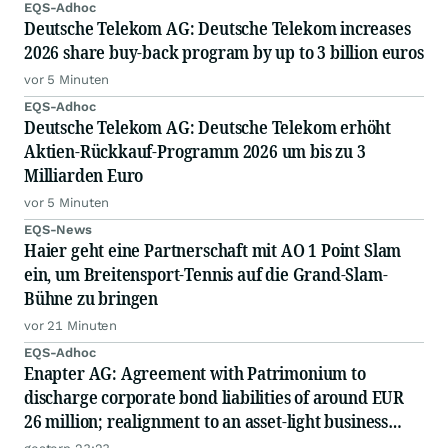
EQS-Adhoc
Deutsche Telekom AG: Deutsche Telekom increases
2026 share buy-back program by up to 3 billion euros
vor 5 Minuten
EQS-Adhoc
Deutsche Telekom AG: Deutsche Telekom erhöht
Aktien-Rückkauf-Programm 2026 um bis zu 3
Milliarden Euro
vor 5 Minuten
EQS-News
Haier geht eine Partnerschaft mit AO 1 Point Slam
ein, um Breitensport-Tennis auf die Grand-Slam-
Bühne zu bringen
vor 21 Minuten
EQS-Adhoc
Enapter AG: Agreement with Patrimonium to
discharge corporate bond liabilities of around EUR
26 million; realignment to an asset-light business
model; capital measure planned