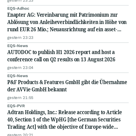
gestern 23:23
EQS-Adhoc
Enapter AG: Vereinbarung mit Patrimonium zur
Ablösung von Anleiheverbindlichkeiten in Höhe von
rund EUR 26 Mio.; Neuausrichtung auf ein asset-
light-Geschäftsmodell; geplante Kapitalmaßnahme
gestern 23:23
EQS-News
AUTODOC to publish H1 2026 report and host a
conference call on Q2 results on 13 August 2026
gestern 23:04
EQS-News
P&F Products & Features GmbH gibt die Übernahme
der AVVie GmbH bekannt
gestern 21:55
EQS-PVR
Adtran Holdings, Inc.: Release according to Article
40, Section 1 of the WpHG [the German Securities
Trading Act] with the objective of Europe-wide
distribution
gestern 20:21