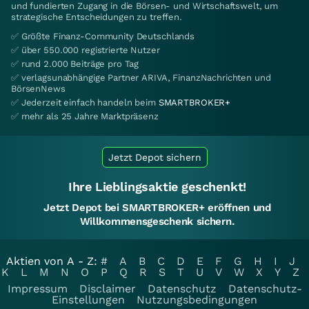
und fundierten Zugang in die Börsen- und Wirtschaftswelt, um
strategische Entscheidungen zu treffen.
✅ Größte Finanz-Community Deutschlands
✅ über 550.000 registrierte Nutzer
✅ rund 2.000 Beiträge pro Tag
✅ verlagsunabhängige Partner ARIVA, FinanzNachrichten und
BörsenNews
✅ Jederzeit einfach handeln beim
SMARTBROKER+
✅ mehr als 25 Jahre Marktpräsenz
Jetzt Depot sichern
Ihre Lieblingsaktie geschenkt!
Jetzt Depot bei SMARTBROKER+ eröffnen und
Willkommensgeschenk sichern.
Aktien von A - Z:
#
A
B
C
D
E
F
G
H
I
J
K
L
M
N
O
P
Q
R
S
T
U
V
W
X
Y
Z
Impressum
Disclaimer
Datenschutz
Datenschutz-
Einstellungen
Nutzungsbedingungen