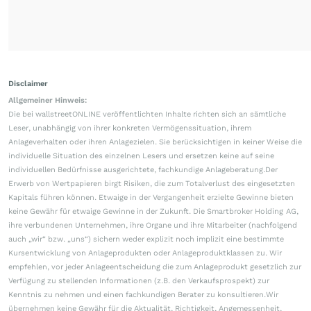
Disclaimer
Allgemeiner Hinweis:
Die bei wallstreetONLINE veröffentlichten Inhalte richten sich an sämtliche
Leser, unabhängig von ihrer konkreten Vermögenssituation, ihrem
Anlageverhalten oder ihren Anlagezielen. Sie berücksichtigen in keiner Weise die
individuelle Situation des einzelnen Lesers und ersetzen keine auf seine
individuellen Bedürfnisse ausgerichtete, fachkundige Anlageberatung.Der
Erwerb von Wertpapieren birgt Risiken, die zum Totalverlust des eingesetzten
Kapitals führen können. Etwaige in der Vergangenheit erzielte Gewinne bieten
keine Gewähr für etwaige Gewinne in der Zukunft. Die Smartbroker Holding AG,
ihre verbundenen Unternehmen, ihre Organe und ihre Mitarbeiter (nachfolgend
auch „wir“ bzw. „uns“) sichern weder explizit noch implizit eine bestimmte
Kursentwicklung von Anlageprodukten oder Anlageproduktklassen zu. Wir
empfehlen, vor jeder Anlageentscheidung die zum Anlageprodukt gesetzlich zur
Verfügung zu stellenden Informationen (z.B. den Verkaufsprospekt) zur
Kenntnis zu nehmen und einen fachkundigen Berater zu konsultieren.Wir
übernehmen keine Gewähr für die Aktualität, Richtigkeit, Angemessenheit,