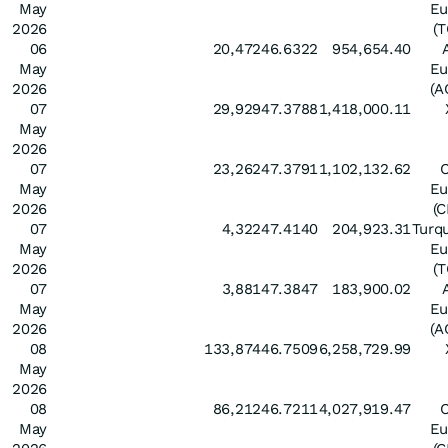
May
Eu
2026
(
06
20,472
46.6322
954,654.40
May
Eu
2026
(A
07
29,929
47.3788
1,418,000.11
May
2026
07
23,262
47.3791
1,102,132.62
May
Eu
2026
(
07
4,322
47.4140
204,923.31
Turq
May
Eu
2026
(
07
3,881
47.3847
183,900.02
May
Eu
2026
(A
08
133,874
46.7509
6,258,729.99
May
2026
08
86,212
46.7211
4,027,919.47
May
Eu