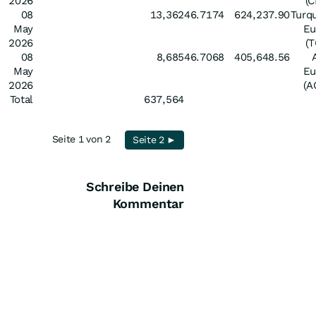
2026
(
08
13,362
46.7174
624,237.90
Turq
May
Eu
2026
(
08
8,685
46.7068
405,648.56
May
Eu
2026
(A
Total
637,564
Seite 1 von 2
Seite 2 ►
Schreibe Deinen
Kommentar