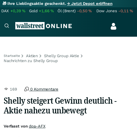
🎁 Ihre Lieblingsaktie geschenkt.
→ Jetzt Depot eröffnen
DAX
+0,39
%
Gold
+1,66
%
Öl (Brent)
-0,50
%
Dow Jones
-0,11
%
Aktien
Shelly Group Aktie
Startseite
Nachrichten zu Shelly Group
169
0 Kommentare
Shelly steigert Gewinn deutlich -
Aktie nahezu unbewegt
Verfasst von
dpa-AFX