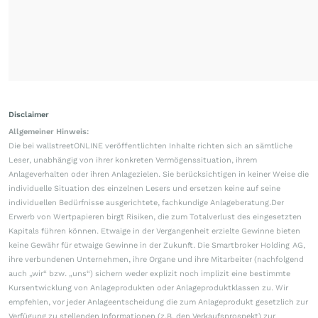
Disclaimer
Allgemeiner Hinweis:
Die bei wallstreetONLINE veröffentlichten Inhalte richten sich an sämtliche
Leser, unabhängig von ihrer konkreten Vermögenssituation, ihrem
Anlageverhalten oder ihren Anlagezielen. Sie berücksichtigen in keiner Weise die
individuelle Situation des einzelnen Lesers und ersetzen keine auf seine
individuellen Bedürfnisse ausgerichtete, fachkundige Anlageberatung.Der
Erwerb von Wertpapieren birgt Risiken, die zum Totalverlust des eingesetzten
Kapitals führen können. Etwaige in der Vergangenheit erzielte Gewinne bieten
keine Gewähr für etwaige Gewinne in der Zukunft. Die Smartbroker Holding AG,
ihre verbundenen Unternehmen, ihre Organe und ihre Mitarbeiter (nachfolgend
auch „wir“ bzw. „uns“) sichern weder explizit noch implizit eine bestimmte
Kursentwicklung von Anlageprodukten oder Anlageproduktklassen zu. Wir
empfehlen, vor jeder Anlageentscheidung die zum Anlageprodukt gesetzlich zur
Verfügung zu stellenden Informationen (z.B. den Verkaufsprospekt) zur