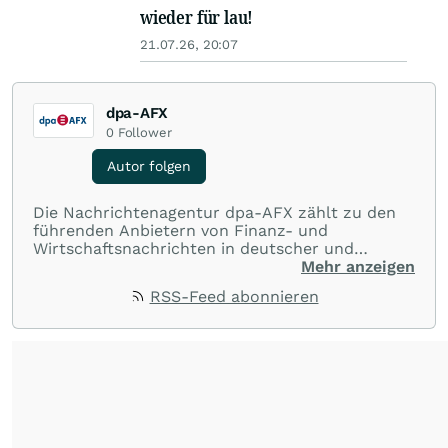
wieder für lau!
21.07.26, 20:07
dpa-AFX
0
Follower
Autor folgen
Die Nachrichtenagentur dpa-AFX zählt zu den
führenden Anbietern von Finanz- und
Wirtschaftsnachrichten in deutscher und
englischer Sprache. Gestützt auf ein
Mehr anzeigen
internationales Agentur-Netzwerk berichtet
RSS-Feed abonnieren
dpa-AFX unabhängig, zuverlässig und schnell
von allen wichtigen Finanzstandorten der Welt.
Die Nutzung der Inhalte in Form eines RSS-
Feeds ist ausschließlich für private und nicht
kommerzielle Internetangebote zulässig. Eine
dauerhafte Archivierung der dpa-AFX-
Nachrichten auf diesen Seiten ist nicht zulässig.
Alle Rechte bleiben vorbehalten. (dpa-AFX)