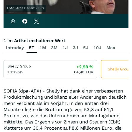
Foto: Arne Dedert - DPA
1 im Artikel enthaltener Wert
Intraday
5T
1M
3M
1J
3J
5J
10J
Max
Shelly Group
+2,98
%
Shelly Group 
10:19:49
64,40
EUR
SOFIA (dpa-AFX) - Shelly hat dank einer verbesserten
Produktmischung und bilanzieller Änderungen deutlich
mehr verdient als im Vorjahr. In den ersten drei
Monaten legte die Bruttomarge von 53,8 auf 61,1
Prozent zu, wie das Unternehmen am Montagabend
mitteilte. Das Ergebnis vor Zinsen und Steuern (Ebit)
kletterte um 30,4 Prozent auf 8,6 Millionen Euro, die