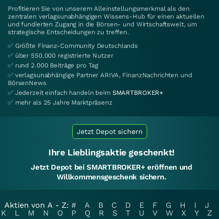
Profitieren Sie von unserem Alleinstellungsmerkmal als den
zentralen verlagsunabhängigen Wissens-Hub für einen aktuellen
und fundierten Zugang in die Börsen- und Wirtschaftswelt, um
strategische Entscheidungen zu treffen.
✅ Größte Finanz-Community Deutschlands
✅ über 550.000 registrierte Nutzer
✅ rund 2.000 Beiträge pro Tag
✅ verlagsunabhängige Partner ARIVA, FinanzNachrichten und
BörsenNews
✅ Jederzeit einfach handeln beim
SMARTBROKER+
✅ mehr als 25 Jahre Marktpräsenz
Jetzt Depot sichern
Ihre Lieblingsaktie geschenkt!
Jetzt Depot bei SMARTBROKER+ eröffnen und
Willkommensgeschenk sichern.
Aktien von A - Z:
#
A
B
C
D
E
F
G
H
I
J
K
L
M
N
O
P
Q
R
S
T
U
V
W
X
Y
Z