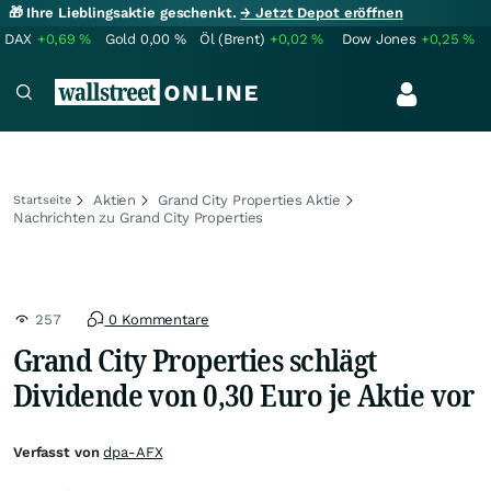
🎁 Ihre Lieblingsaktie geschenkt.
→ Jetzt Depot eröffnen
DAX
+0,69
%
Gold
0,00
%
Öl (Brent)
+0,02
%
Dow Jones
+0,25
%
Aktien
Grand City Properties Aktie
Startseite
Nachrichten zu Grand City Properties
257
0 Kommentare
Grand City Properties schlägt
Dividende von 0,30 Euro je Aktie vor
Verfasst von
dpa-AFX