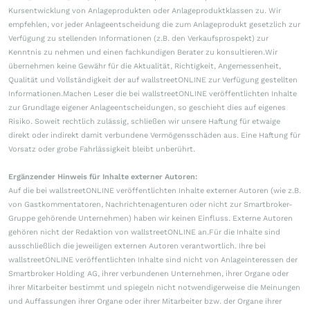
Kursentwicklung von Anlageprodukten oder Anlageproduktklassen zu. Wir
empfehlen, vor jeder Anlageentscheidung die zum Anlageprodukt gesetzlich zur
Verfügung zu stellenden Informationen (z.B. den Verkaufsprospekt) zur
Kenntnis zu nehmen und einen fachkundigen Berater zu konsultieren.Wir
übernehmen keine Gewähr für die Aktualität, Richtigkeit, Angemessenheit,
Qualität und Vollständigkeit der auf wallstreetONLINE zur Verfügung gestellten
Informationen.Machen Leser die bei wallstreetONLINE veröffentlichten Inhalte
zur Grundlage eigener Anlageentscheidungen, so geschieht dies auf eigenes
Risiko. Soweit rechtlich zulässig, schließen wir unsere Haftung für etwaige
direkt oder indirekt damit verbundene Vermögensschäden aus. Eine Haftung für
Vorsatz oder grobe Fahrlässigkeit bleibt unberührt.
Ergänzender Hinweis für Inhalte externer Autoren:
Auf die bei wallstreetONLINE veröffentlichten Inhalte externer Autoren (wie z.B.
von Gastkommentatoren, Nachrichtenagenturen oder nicht zur Smartbroker-
Gruppe gehörende Unternehmen) haben wir keinen Einfluss. Externe Autoren
gehören nicht der Redaktion von wallstreetONLINE an.Für die Inhalte sind
ausschließlich die jeweiligen externen Autoren verantwortlich. Ihre bei
wallstreetONLINE veröffentlichten Inhalte sind nicht von Anlageinteressen der
Smartbroker Holding AG, ihrer verbundenen Unternehmen, ihrer Organe oder
ihrer Mitarbeiter bestimmt und spiegeln nicht notwendigerweise die Meinungen
und Auffassungen ihrer Organe oder ihrer Mitarbeiter bzw. der Organe ihrer