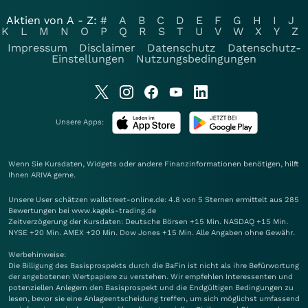
Aktien von A - Z:
#
A
B
C
D
E
F
G
H
I
J
K
L
M
N
O
P
Q
R
S
T
U
V
W
X
Y
Z
Impressum
Disclaimer
Datenschutz
Datenschutz-
Einstellungen
Nutzungsbedingungen
Unsere Apps:
Wenn Sie Kursdaten, Widgets oder andere Finanzinformationen benötigen, hilft
Ihnen
ARIVA
gerne.
Unsere User schätzen wallstreet-online.de: 4.8 von 5 Sternen ermittelt aus 285
Bewertungen bei www.kagels-trading.de
Zeitverzögerung der Kursdaten: Deutsche Börsen +15 Min. NASDAQ +15 Min.
NYSE +20 Min. AMEX +20 Min. Dow Jones +15 Min. Alle Angaben ohne Gewähr.
Werbehinweise:
Die Billigung des Basisprospekts durch die BaFin ist nicht als ihre Befürwortung
der angebotenen Wertpapiere zu verstehen. Wir empfehlen Interessenten und
potenziellen Anlegern den Basisprospekt und die Endgültigen Bedingungen zu
lesen, bevor sie eine Anlageentscheidung treffen, um sich möglichst umfassend