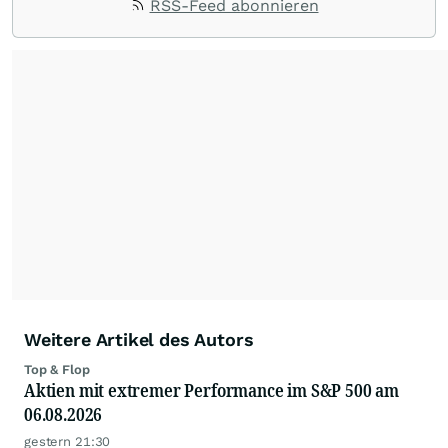
RSS-Feed abonnieren
Kursverläufe einer breiten Auswahl an Aktien
und Indizes. So erhalten Anleger schnell einen
Überblick über auffällige Bewegungen und
spannende charttechnische Signale.
Weitere Artikel des Autors
Top & Flop
Aktien mit extremer Performance im S&P 500 am
06.08.2026
gestern 21:30