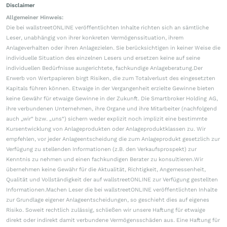
Disclaimer
Allgemeiner Hinweis:
Die bei wallstreetONLINE veröffentlichten Inhalte richten sich an sämtliche
Leser, unabhängig von ihrer konkreten Vermögenssituation, ihrem
Anlageverhalten oder ihren Anlagezielen. Sie berücksichtigen in keiner Weise die
individuelle Situation des einzelnen Lesers und ersetzen keine auf seine
individuellen Bedürfnisse ausgerichtete, fachkundige Anlageberatung.Der
Erwerb von Wertpapieren birgt Risiken, die zum Totalverlust des eingesetzten
Kapitals führen können. Etwaige in der Vergangenheit erzielte Gewinne bieten
keine Gewähr für etwaige Gewinne in der Zukunft. Die Smartbroker Holding AG,
ihre verbundenen Unternehmen, ihre Organe und ihre Mitarbeiter (nachfolgend
auch „wir“ bzw. „uns“) sichern weder explizit noch implizit eine bestimmte
Kursentwicklung von Anlageprodukten oder Anlageproduktklassen zu. Wir
empfehlen, vor jeder Anlageentscheidung die zum Anlageprodukt gesetzlich zur
Verfügung zu stellenden Informationen (z.B. den Verkaufsprospekt) zur
Kenntnis zu nehmen und einen fachkundigen Berater zu konsultieren.Wir
übernehmen keine Gewähr für die Aktualität, Richtigkeit, Angemessenheit,
Qualität und Vollständigkeit der auf wallstreetONLINE zur Verfügung gestellten
Informationen.Machen Leser die bei wallstreetONLINE veröffentlichten Inhalte
zur Grundlage eigener Anlageentscheidungen, so geschieht dies auf eigenes
Risiko. Soweit rechtlich zulässig, schließen wir unsere Haftung für etwaige
direkt oder indirekt damit verbundene Vermögensschäden aus. Eine Haftung für