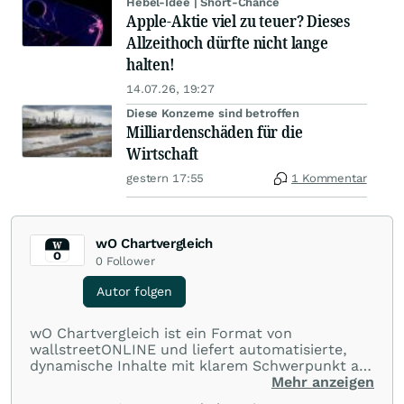
Hebel-Idee | Short-Chance
Apple-Aktie viel zu teuer? Dieses
Allzeithoch dürfte nicht lange
halten!
14.07.26, 19:27
Diese Konzerne sind betroffen
Milliardenschäden für die
Wirtschaft
gestern 17:55
1 Kommentar
wO Chartvergleich
0
Follower
Autor folgen
wO Chartvergleich ist ein Format von
wallstreetONLINE und liefert automatisierte,
dynamische Inhalte mit klarem Schwerpunkt auf
Charts und Performance-Vergleiche. Im Fokus
Mehr anzeigen
stehen technische Entwicklungen und