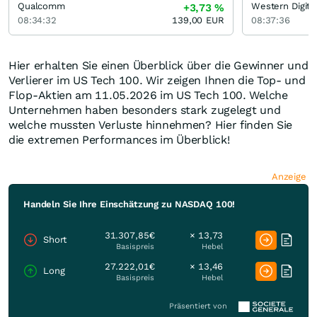
Qualcomm
Western Digita
+3,73
%
08:34:32
139,00
EUR
08:37:36
Hier erhalten Sie einen Überblick über die Gewinner und
Verlierer im US Tech 100. Wir zeigen Ihnen die Top- und
Flop-Aktien am 11.05.2026 im US Tech 100. Welche
Unternehmen haben besonders stark zugelegt und
welche mussten Verluste hinnehmen? Hier finden Sie
die extremen Performances im Überblick!
Anzeige
Handeln Sie Ihre Einschätzung zu NASDAQ 100!
31.307,85€
× 13,73
Short
Basispreis
Hebel
27.222,01€
× 13,46
Long
Basispreis
Hebel
Präsentiert von