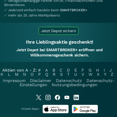
✅ verlagsunabhängige Partner ARIVA, FinanzNachrichten und
BörsenNews
✅ Jederzeit einfach handeln beim
SMARTBROKER+
✅ mehr als 25 Jahre Marktpräsenz
Jetzt Depot sichern
Ihre Lieblingsaktie geschenkt!
Jetzt Depot bei SMARTBROKER+ eröffnen und
Willkommensgeschenk sichern.
Aktien von A - Z:
#
A
B
C
D
E
F
G
H
I
J
K
L
M
N
O
P
Q
R
S
T
U
V
W
X
Y
Z
Impressum
Disclaimer
Datenschutz
Datenschutz-
Einstellungen
Nutzungsbedingungen
Unsere Apps: