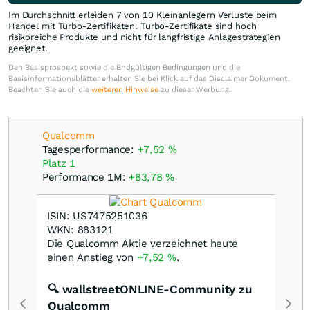
Im Durchschnitt erleiden 7 von 10 Kleinanlegern Verluste beim
Handel mit Turbo-Zertifikaten. Turbo-Zertifikate sind hoch
risikoreiche Produkte und nicht für langfristige Anlagestrategien
geeignet.
Den Basisprospekt sowie die Endgültigen Bedingungen und die
Basisinformationsblätter erhalten Sie bei Klick auf das Disclaimer Dokument.
Beachten Sie auch die
weiteren Hinweise
zu dieser Werbung.
Qualcomm
Tagesperformance:
+7,52
%
Platz 1
Performance 1M:
+83,78
%
ISIN: US7475251036
WKN: 883121
Die Qualcomm Aktie verzeichnet heute
einen Anstieg von
+7,52
%
.
🔍 wallstreetONLINE-Community zu
Qualcomm