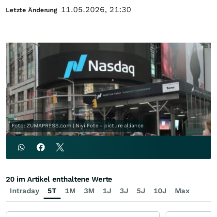
11.05.2026, 21:30
Letzte Änderung
Foto: ZUMAPRESS.com | Niyi Fote - picture alliance
20 im Artikel enthaltene Werte
Intraday
5T
1M
3M
1J
3J
5J
10J
Max