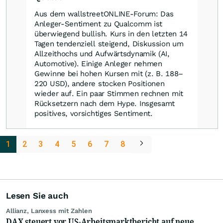
Aus dem wallstreetONLINE-Forum: Das
Anleger-Sentiment zu Qualcomm ist
überwiegend bullish. Kurs in den letzten 14
Tagen tendenziell steigend, Diskussion um
Allzeithochs und Aufwärtsdynamik (AI,
Automotive). Einige Anleger nehmen
Gewinne bei hohen Kursen mit (z. B. 188–
220 USD), andere stocken Positionen
wieder auf. Ein paar Stimmen rechnen mit
Rücksetzern nach dem Hype. Insgesamt
positives, vorsichtiges Sentiment.
1
2
3
4
5
6
7
8
Lesen Sie auch
Allianz, Lanxess mit Zahlen
DAX steuert vor US-Arbeitsmarktbericht auf neue