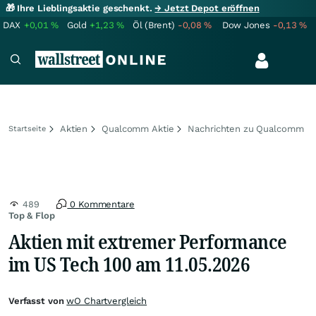
🎁 Ihre Lieblingsaktie geschenkt.
→ Jetzt Depot eröffnen
DAX
+0,01
%
Gold
+1,23
%
Öl (Brent)
-0,08
%
Dow Jones
-0,13
%
Aktien
Qualcomm Aktie
Nachrichten zu Qualcomm
Startseite
489
0 Kommentare
Top & Flop
Aktien mit extremer Performance
im US Tech 100 am 11.05.2026
Verfasst von
wO Chartvergleich