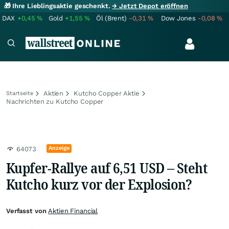
🎁 Ihre Lieblingsaktie geschenkt.
→ Jetzt Depot eröffnen
DAX
+0,45
%
Gold
+1,55
%
Öl (Brent)
-0,31
%
Dow Jones
-0,08
%
Aktien
Kutcho Copper Aktie
Startseite
Nachrichten zu Kutcho Copper
Anzeige
64073
Kupfer-Rallye auf 6,51 USD – Steht
Kutcho kurz vor der Explosion?
Verfasst von
Aktien Financial