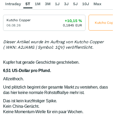
Intraday
5T
1M
3M
1J
3J
5J
10J
Max
Kutcho Copper
+10,15
%
Kutcho Copper
06.08.26
0,1845
EUR
Dieser Artikel wurde im Auftrag von Kutcho Copper
( WKN: A2JAMG | Symbol: 1QV) veröffentlicht.
Kupfer hat gerade Geschichte geschrieben.
6,51 US-Dollar pro Pfund.
Allzeithoch.
Und plötzlich beginnt der gesamte Markt zu verstehen, dass
das hier keine normale Rohstoffrallye mehr ist.
Das ist kein kurzfristiger Spike.
Kein China-Gerücht.
Keine Momentum-Welle für ein paar Wochen.