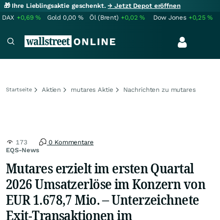
🎁 Ihre Lieblingsaktie geschenkt.
→ Jetzt Depot eröffnen
DAX
+0,69
%
Gold
0,00
%
Öl (Brent)
+0,02
%
Dow Jones
+0,25
%
Aktien
mutares Aktie
Nachrichten zu mutares
Startseite
173
0 Kommentare
EQS-News
Mutares erzielt im ersten Quartal
2026 Umsatzerlöse im Konzern von
EUR 1.678,7 Mio. – Unterzeichnete
Exit-Transaktionen im