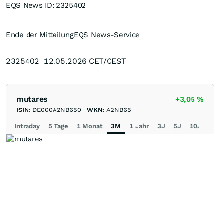
EQS News ID:
2325402
Ende der Mitteilung
EQS News-Service
2325402 12.05.2026 CET/CEST
mutares
+3,05
%
ISIN:
DE000A2NB650
WKN:
A2NB65
Intraday
5 Tage
1 Monat
3M
1 Jahr
3J
5J
10J
Ma