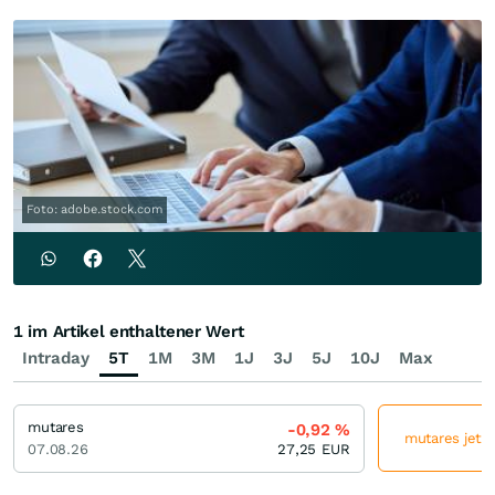
Foto: adobe.stock.com
1 im Artikel enthaltener Wert
Intraday
5T
1M
3M
1J
3J
5J
10J
Max
mutares
-0,92
%
mutares jetzt
07.08.26
27,25
EUR