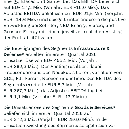
Energy, Efacec und Ganter bei. Das EBITDA belief sich
auf EUR 27,2 Mio. (Vorjahr: EUR -16,0 Mio.). Das
Adjusted EBITDA belief sich auf EUR 21,5 Mio. (Vorjahr:
EUR -14,6 Mio.) und spiegelt unter anderem die positive
Entwicklung bei Sofinter, NEM Energy, Efacec, und
Guascor Energy mit einem jeweils erfreulichen Anstieg
der Profitabilität wider.
Die Beteiligungen des Segments
Infrastructure &
Defense
erzielten im ersten Quartal 2026
3
Umsatzerlöse von EUR 455,1 Mio. (Vorjahr:
EUR 392,3 Mio.). Der Anstieg resultiert dabei
insbesondere aus den Neuakquisitionen, vor allem von
GDL, F.lli Ferrari, Nervión und inTime. Das EBITDA des
Segments erreichte EUR 8,3 Mio. (Vorjahr:
EUR 367,3 Mio.), das Adjusted EBITDA lag bei
EUR 1,1 Mio. (Vorjahr: EUR -12,7 Mio.).
Die Umsatzerlöse des Segments
Goods & Services
3
beliefen sich im ersten Quartal 2026 auf
EUR 272,3 Mio. (Vorjahr: EUR 286,0 Mio.). In der
Umsatzentwicklung des Segments spiegeln sich vor