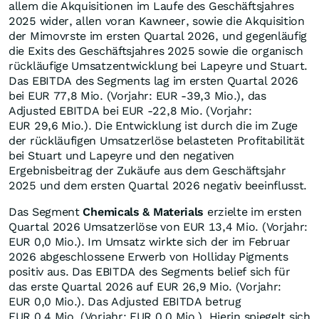
allem die Akquisitionen im Laufe des Geschäftsjahres
2025 wider, allen voran Kawneer, sowie die Akquisition
der Mimovrste im ersten Quartal 2026, und gegenläufig
die Exits des Geschäftsjahres 2025 sowie die organisch
rückläufige Umsatzentwicklung bei Lapeyre und Stuart.
Das EBITDA des Segments lag im ersten Quartal 2026
bei EUR 77,8 Mio. (Vorjahr: EUR -39,3 Mio.), das
Adjusted EBITDA bei EUR -22,8 Mio. (Vorjahr:
EUR 29,6 Mio.). Die Entwicklung ist durch die im Zuge
der rückläufigen Umsatzerlöse belasteten Profitabilität
bei Stuart und Lapeyre und den negativen
Ergebnisbeitrag der Zukäufe aus dem Geschäftsjahr
2025 und dem ersten Quartal 2026 negativ beeinflusst.
Das Segment
Chemicals & Materials
erzielte im ersten
Quartal 2026 Umsatzerlöse von EUR 13,4 Mio. (Vorjahr:
EUR 0,0 Mio.). Im Umsatz wirkte sich der im Februar
2026 abgeschlossene Erwerb von Holliday Pigments
positiv aus. Das EBITDA des Segments belief sich für
das erste Quartal 2026 auf EUR 26,9 Mio. (Vorjahr:
EUR 0,0 Mio.). Das Adjusted EBITDA betrug
EUR 0,4 Mio. (Vorjahr: EUR 0,0 Mio.). Hierin spiegelt sich