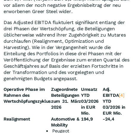
vor allem der noch negative Ergebnisbeitrag der neu
erworbenen Greer Steel wider.
Das Adjusted EBITDA fluktuiert signifikant entlang der
drei Phasen der Wertschöpfung, die Beteiligungen
üblicherweise während ihrer Zugehörigkeit zu Mutares
durchlaufen (Realignment, Optimization und
Harvesting). Wie in der Vergangenheit wurde die
Einteilung des Portfolios in diese drei Phasen mit der
Veröffentlichung der Ergebnisse zum ersten Quartal des
Geschäftsjahres auf Basis der erzielten Fortschritte in
der Transformation und des vorgelegten und
genehmigten Budgets angepasst.
Operative Phase im
Zugeordnete
Umsatz
Adj.
Rahmen des
Beteiligungen
YTD
EBITDA
[4]
Wert
schöpfungszyklus
zum 31. März
03/2026
YTD
2026
in EUR
03/2026 in
Mio.
EUR Mio.
Realignment
Automotive &
194,9
-24,4
Mobility
Peugeot