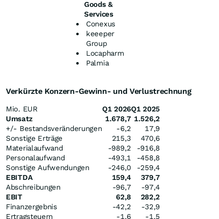
Goods &
Services
Conexus
keeeper
Group
Locapharm
Palmia
Verkürzte Konzern-Gewinn- und Verlustrechnung
Mio. EUR
Q1 2026
Q1 2025
Umsatz
1.678,7
1.526,2
+/- Bestandsveränderungen
-6,2
17,9
Sonstige Erträge
215,3
470,6
Materialaufwand
-989,2
-916,8
Personalaufwand
-493,1
-458,8
Sonstige Aufwendungen
-246,0
-259,4
EBITDA
159,4
379,7
Abschreibungen
-96,7
-97,4
EBIT
62,8
282,2
Finanzergebnis
-42,2
-32,9
Ertragsteuern
-1,6
-1,5