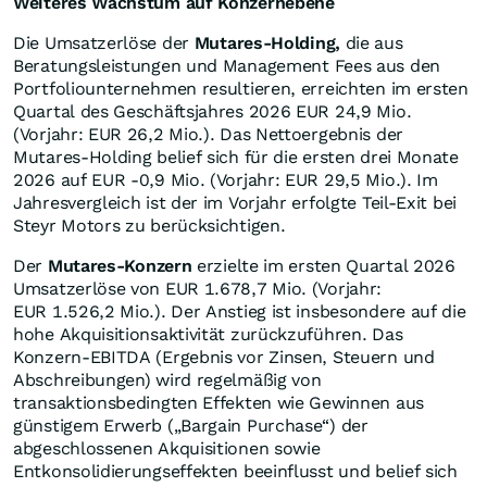
Weiteres Wachstum auf Konzernebene
Die Umsatzerlöse der
Mutares-Holding,
die aus
Beratungsleistungen und Management Fees aus den
Portfoliounternehmen resultieren, erreichten im ersten
Quartal des Geschäftsjahres 2026 EUR 24,9 Mio.
(Vorjahr: EUR 26,2 Mio.). Das Nettoergebnis der
Mutares-Holding belief sich für die ersten drei Monate
2026 auf EUR -0,9 Mio. (Vorjahr: EUR 29,5 Mio.). Im
Jahresvergleich ist der im Vorjahr erfolgte Teil-Exit bei
Steyr Motors zu berücksichtigen.
Der
Mutares-Konzern
erzielte im ersten Quartal 2026
Umsatzerlöse von EUR 1.678,7 Mio. (Vorjahr:
EUR 1.526,2 Mio.). Der Anstieg ist insbesondere auf die
hohe Akquisitionsaktivität zurückzuführen. Das
Konzern-EBITDA (Ergebnis vor Zinsen, Steuern und
Abschreibungen) wird regelmäßig von
transaktionsbedingten Effekten wie Gewinnen aus
günstigem Erwerb („Bargain Purchase“) der
abgeschlossenen Akquisitionen sowie
Entkonsolidierungseffekten beeinflusst und belief sich