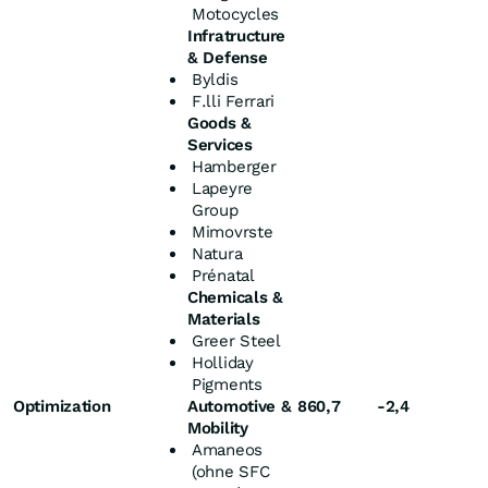
Motocycles
Infratructure
& Defense
Byldis
F.lli Ferrari
Goods &
Services
Hamberger
Lapeyre
Group
Mimovrste
Natura
Prénatal
Chemicals &
Materials
Greer Steel
Holliday
Pigments
Optimization
Automotive &
860,7
-2,4
Mobility
Amaneos
(ohne SFC