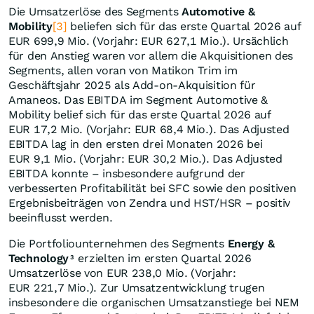
Die Umsatzerlöse des Segments
Automotive &
Mobility
[3]
beliefen sich für das erste Quartal 2026 auf
EUR 699,9 Mio. (Vorjahr: EUR 627,1 Mio.). Ursächlich
für den Anstieg waren vor allem die Akquisitionen des
Segments, allen voran von Matikon Trim im
Geschäftsjahr 2025 als Add-on-Akquisition für
Amaneos. Das EBITDA im Segment Automotive &
Mobility belief sich für das erste Quartal 2026 auf
EUR 17,2 Mio. (Vorjahr: EUR 68,4 Mio.). Das Adjusted
EBITDA lag in den ersten drei Monaten 2026 bei
EUR 9,1 Mio. (Vorjahr: EUR 30,2 Mio.). Das Adjusted
EBITDA konnte – insbesondere aufgrund der
verbesserten Profitabilität bei SFC sowie den positiven
Ergebnisbeiträgen von Zendra und HST/HSR – positiv
beeinflusst werden.
Die Portfoliounternehmen des Segments
Energy &
Technology
erzielten im ersten Quartal 2026
3
Umsatzerlöse von EUR 238,0 Mio. (Vorjahr:
EUR 221,7 Mio.). Zur Umsatzentwicklung trugen
insbesondere die organischen Umsatzanstiege bei NEM