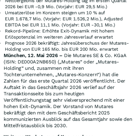
Nettoergebnis der Mutares-Holding lag im ersten Quartal
2026 bei EUR -0,9 Mio. (Vorjahr: EUR 29,5 Mio.)
Umsatzerlöse im Konzern steigen um 10 % auf
EUR 1.678,7 Mio. (Vorjahr: EUR 1.526,2 Mio.), Adjusted
EBITDA bei EUR 11,1 Mio. (Vorjahr: EUR -30,1 Mio.)
Rekord-Pipeline: Erhöhte Exit-Dynamik mit hohem
Erlöspotenzial im weiteren Jahresverlauf erwartet
Prognose 2026 bekräftigt: Jahresüberschuss der Mutares-
Holding von EUR 165 Mio. bis EUR 200 Mio. erwartet
München, 12. Mai 2026 –
Die Mutares SE & Co. KGaA
(ISIN: DE000A2NB650) („Mutares“ oder „Mutares-
Holding“ und, zusammen mit ihren
Tochterunternehmen, „Mutares-Konzern“) hat die
Zahlen für das erste Quartal 2026 veröffentlicht. Der
Auftakt in das Geschäftsjahr 2026 verlief auf der
Transaktionsseite bis zum heutigen
Veröffentlichungstag sehr vielversprechend mit einer
hohen Exit-Dynamik. Der Vorstand von Mutares
bekräftigt den mit dem Geschäftsbericht 2025
kommunizierten Ausblick auf das Gesamtjahr sowie den
Mittelfristausblick bis 2030.