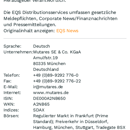
Herausgeber verantwortlich.
Die EQS Distributionsservices umfassen gesetzliche
Meldepflichten, Corporate News/Finanznachrichten
und Pressemitteilungen.
Originalinhalt anzeigen:
EQS News
Sprache:
Deutsch
Unternehmen:
Mutares SE & Co. KGaA
Arnulfstr.19
80335 München
Deutschland
Telefon:
+49 (0)89-9292 776-0
Fax:
+49 (0)89-9292 776-22
E-Mail:
ir@mutares.de
Internet:
www.mutares.de
ISIN:
DE000A2NB650
WKN:
A2NB65
Indizes:
SDAX
Börsen:
Regulierter Markt in Frankfurt (Prime
Standard); Freiverkehr in Düsseldorf,
Hamburg, München, Stuttgart, Tradegate BSX