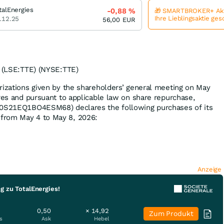
talEnergies
-0,88
%
🎁 SMARTBROKER+ Akt
Ihre Lieblingsaktie ge
.12.25
56,00
EUR
) (LSE:TTE) (NYSE:TTE)
rizations given by the shareholders’ general meeting on May
ares and pursuant to applicable law on share repurchase,
00S21EQ1BO4ESM68) declares the following purchases of its
from May 4 to May 8, 2026:
Anzeige
g zu TotalEnergies!
0,50
× 14,92
Zum Produkt
s
Ask
Hebel