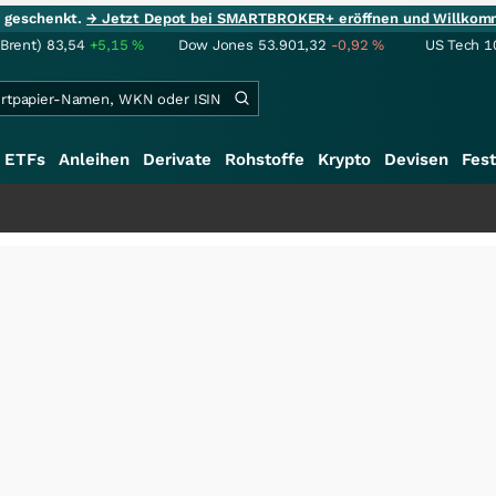
ie geschenkt.
→ Jetzt Depot bei SMARTBROKER+ eröffnen und Willkom
(Brent)
83,54
+5,15
%
Dow Jones
53.901,32
-0,92
%
US Tech 1
ETFs
Anleihen
Derivate
Rohstoffe
Krypto
Devisen
Fest
+++
Schwe