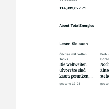
114,999,827.71
About TotalEnergies
Lesen Sie auch
Ölkrise mit vollen
Fed-H
Tanks
Börs
Die weltweiten
Noch
Ölvorräte sind
Zins
kaum gesunken,
steh
trotz Krise
Rau
gestern 19:28
geste