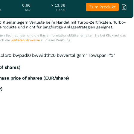
0,66
× 13,36
Zum Produkt
s
Ask
Hebel
0 Kleinanlegern Verluste beim Handel mit Turbo-Zertifikaten. Turbo-
e Produkte und nicht für langfristige Anlagestrategien geeignet.
en Bedingungen und die Basisinformationsblätter erhalten Sie bei Klick auf das
uch die
weiteren Hinweise
zu dieser Werbung.
color0 bwpadl0 bwwidth20 bwvertalignm" rowspan="1"
of shares)
hase price of shares (EUR/share)
R)