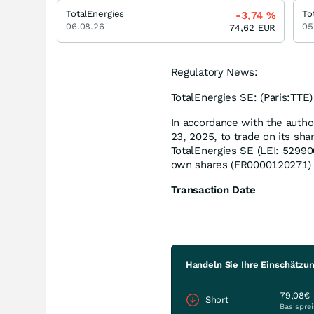
TotalEnergies
To
-3,74
%
06.08.26
05
74,62
EUR
Regulatory News:
TotalEnergies SE: (Paris:TTE
In accordance with the autho
23, 2025, to trade on its sh
TotalEnergies SE (LEI: 5299
own shares (FR0000120271) 
Transaction Date
Handeln Sie Ihre Einschätzun
79,08€
Short
Basisprei