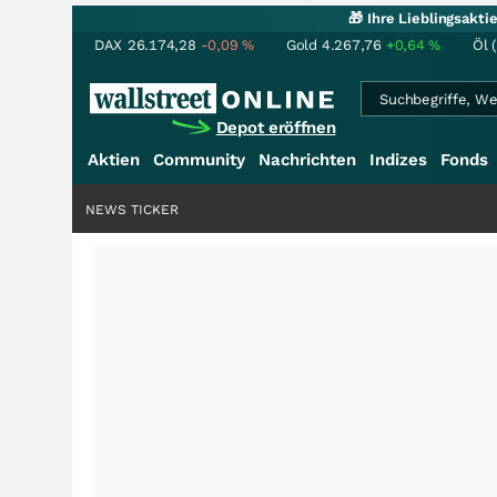
🎁 Ihre Lieblingsakt
DAX
26.174,28
-0,09
%
Gold
4.267,76
+0,64
%
Öl 
Depot eröffnen
Aktien
Community
Nachrichten
Indizes
Fonds
NEWS TICKER