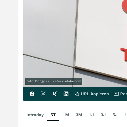
Foto: Dongyu Xu - stock.adobe.com
URL kopieren
Per
Intraday
5T
1M
3M
1J
3J
5J
1