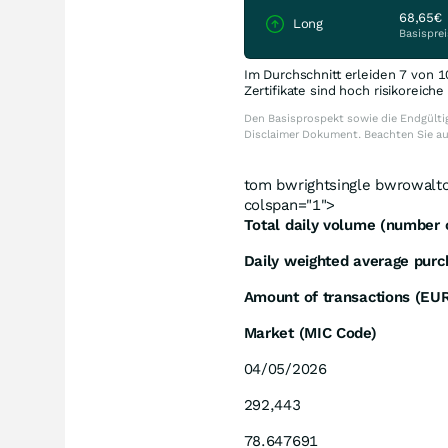
68,65€
Long
Basisprei
Im Durchschnitt erleiden 7 von 1
Zertifikate sind hoch risikoreich
Den Basisprospekt sowie die Endgültig
Disclaimer Dokument. Beachten Sie a
tom bwrightsingle bwrowalt
colspan="1">
Total daily volume (number 
Daily weighted average purc
Amount of transactions (EU
Market (MIC Code)
04/05/2026
292,443
78.647691