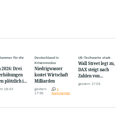
ammer für die
Deutschland in
US-Techwerte stark
Wall Street legt zu,
e
Krisenmodus
 2026: Drei
Niedrigwasser
DAX steigt nach
erhöhungen
kostet Wirtschaft
Zahlen von
en plötzlich im
Milliarden
Telekom, Henkel
gestern 17:05
m
rn 18:43
gestern
1
17:55
Kommentar