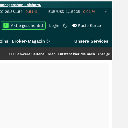
mensgeschenk sichern.
00
29.381,54
-0,51
%
EUR/USD
1,15235
-0,01
%
Aktie geschenkt!
Login
Push-Kurse
zins
Broker-Magazin ✨
Unsere Services
re Seltene Erden: Entsteht hier die nächste Milliardenstory?
Anzeige
+++