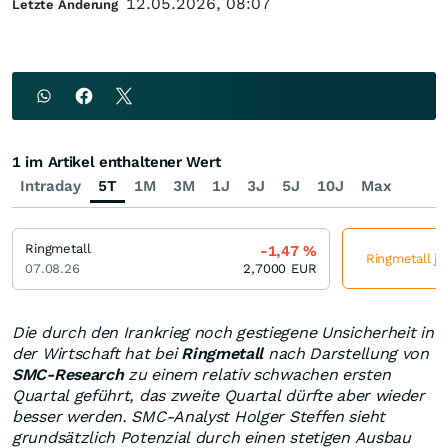
12.05.2026, 08:07
Letzte Änderung
1 im Artikel enthaltener Wert
Intraday
5T
1M
3M
1J
3J
5J
10J
Max
Ringmetall
-1,47
%
Ringmetall je
07.08.26
2,7000
EUR
Die durch den Irankrieg noch gestiegene Unsicherheit in
der Wirtschaft hat bei
Ringmetall
nach Darstellung von
SMC-Research
zu einem relativ schwachen ersten
Quartal geführt, das zweite Quartal dürfte aber wieder
besser werden. SMC-Analyst Holger Steffen sieht
grundsätzlich Potenzial durch einen stetigen Ausbau