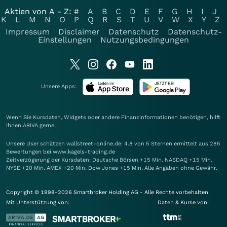
Aktien von A - Z:
#
A
B
C
D
E
F
G
H
I
J
K
L
M
N
O
P
Q
R
S
T
U
V
W
X
Y
Z
Impressum
Disclaimer
Datenschutz
Datenschutz-
Einstellungen
Nutzungsbedingungen
Unsere Apps:
Wenn Sie Kursdaten, Widgets oder andere Finanzinformationen benötigen, hilft
Ihnen
ARIVA
gerne.
Unsere User schätzen wallstreet-online.de: 4.8 von 5 Sternen ermittelt aus 285
Bewertungen bei www.kagels-trading.de
Zeitverzögerung der Kursdaten: Deutsche Börsen +15 Min. NASDAQ +15 Min.
NYSE +20 Min. AMEX +20 Min. Dow Jones +15 Min. Alle Angaben ohne Gewähr.
Copyright © 1998-2026 Smartbroker Holding AG - Alle Rechte vorbehalten.
Mit Unterstützung von:
Daten & Kurse von: