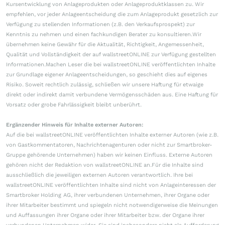
Kursentwicklung von Anlageprodukten oder Anlageproduktklassen zu. Wir
empfehlen, vor jeder Anlageentscheidung die zum Anlageprodukt gesetzlich zur
Verfügung zu stellenden Informationen (z.B. den Verkaufsprospekt) zur
Kenntnis zu nehmen und einen fachkundigen Berater zu konsultieren.Wir
übernehmen keine Gewähr für die Aktualität, Richtigkeit, Angemessenheit,
Qualität und Vollständigkeit der auf wallstreetONLINE zur Verfügung gestellten
Informationen.Machen Leser die bei wallstreetONLINE veröffentlichten Inhalte
zur Grundlage eigener Anlageentscheidungen, so geschieht dies auf eigenes
Risiko. Soweit rechtlich zulässig, schließen wir unsere Haftung für etwaige
direkt oder indirekt damit verbundene Vermögensschäden aus. Eine Haftung für
Vorsatz oder grobe Fahrlässigkeit bleibt unberührt.
Ergänzender Hinweis für Inhalte externer Autoren:
Auf die bei wallstreetONLINE veröffentlichten Inhalte externer Autoren (wie z.B.
von Gastkommentatoren, Nachrichtenagenturen oder nicht zur Smartbroker-
Gruppe gehörende Unternehmen) haben wir keinen Einfluss. Externe Autoren
gehören nicht der Redaktion von wallstreetONLINE an.Für die Inhalte sind
ausschließlich die jeweiligen externen Autoren verantwortlich. Ihre bei
wallstreetONLINE veröffentlichten Inhalte sind nicht von Anlageinteressen der
Smartbroker Holding AG, ihrer verbundenen Unternehmen, ihrer Organe oder
ihrer Mitarbeiter bestimmt und spiegeln nicht notwendigerweise die Meinungen
und Auffassungen ihrer Organe oder ihrer Mitarbeiter bzw. der Organe ihrer