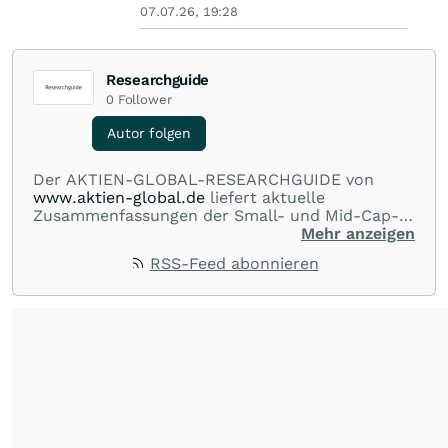
07.07.26, 19:28
Researchguide
0
Follower
Autor folgen
Der AKTIEN-GLOBAL-RESEARCHGUIDE von
www.aktien-global.de
liefert aktuelle
Zusammenfassungen der Small- und Mid-Cap-
Analysen deutscher Researchhäuser und -
Mehr anzeigen
abteilungen. Das gesamte Spektrum der
RSS-Feed abonnieren
Berichterstattung von AKTIEN-GLOBAL reicht
von Marktberichten zu den wichtigsten Indizes
im In- und Ausland, über News und
Kommentare zu internationalen Blue-Chips bis
zur laufenden Beobachtung deutscher
Nebenwerte.