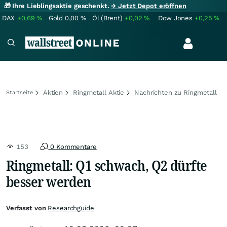
🎁 Ihre Lieblingsaktie geschenkt.
→ Jetzt Depot eröffnen
DAX
+0,69
%
Gold
0,00
%
Öl (Brent)
+0,02
%
Dow Jones
+0,25
%
Aktien
Ringmetall Aktie
Nachrichten zu Ringmetall
Startseite
153
0 Kommentare
Ringmetall: Q1 schwach, Q2 dürfte
besser werden
Verfasst von
Researchguide