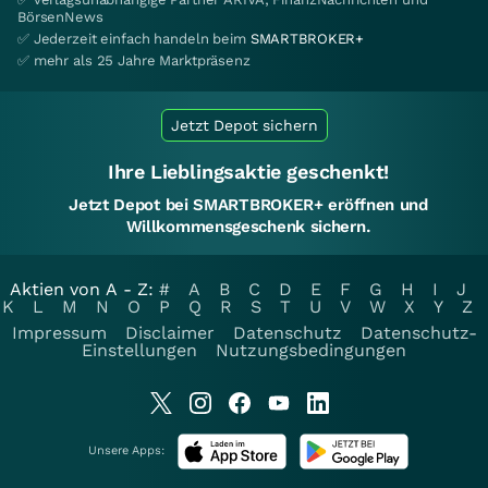
BörsenNews
✅ Jederzeit einfach handeln beim
SMARTBROKER+
✅ mehr als 25 Jahre Marktpräsenz
Jetzt Depot sichern
Ihre Lieblingsaktie geschenkt!
Jetzt Depot bei SMARTBROKER+ eröffnen und
Willkommensgeschenk sichern.
Aktien von A - Z:
#
A
B
C
D
E
F
G
H
I
J
K
L
M
N
O
P
Q
R
S
T
U
V
W
X
Y
Z
Impressum
Disclaimer
Datenschutz
Datenschutz-
Einstellungen
Nutzungsbedingungen
Unsere Apps: