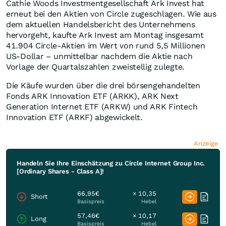
Cathie Woods Investmentgesellschaft Ark Invest hat
erneut bei den Aktien von Circle zugeschlagen. Wie aus
dem aktuellen Handelsbericht des Unternehmens
hervorgeht, kaufte Ark Invest am Montag insgesamt
41.904 Circle-Aktien im Wert von rund 5,5 Millionen
US-Dollar – unmittelbar nachdem die Aktie nach
Vorlage der Quartalszahlen zweistellig zulegte.
Die Käufe wurden über die drei börsengehandelten
Fonds ARK Innovation ETF (ARKK), ARK Next
Generation Internet ETF (ARKW) und ARK Fintech
Innovation ETF (ARKF) abgewickelt.
Anzeige
Handeln Sie Ihre Einschätzung zu Circle Internet Group Inc.
[Ordinary Shares - Class A]!
66,95€
× 10,35
Short
Basispreis
Hebel
57,46€
× 10,17
Long
Basispreis
Hebel