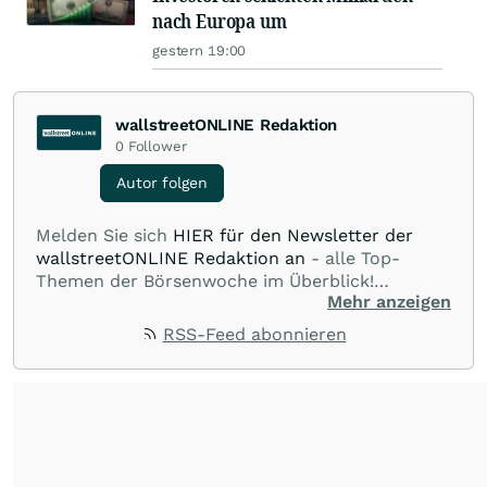
nach Europa um
gestern 19:00
wallstreetONLINE Redaktion
0
Follower
Autor folgen
Melden Sie sich
HIER für den Newsletter der
wallstreetONLINE Redaktion an
- alle Top-
Themen der Börsenwoche im Überblick!
Mehr anzeigen
Verpassen Sie kein wichtiges Anleger-Thema!
Für
Beiträge auf diesem journalistischen Channel ist
RSS-Feed abonnieren
die Chefredaktion der wallstreetONLINE
Redaktion verantwortlich.
Die Fachjournalisten
der wallstreetONLINE Redaktion berichten hier
mit ihren Kolleginnen und Kollegen aus den
Partnerredaktionen exklusiv, fundiert,
ausgewogen sowie unabhängig für den Anleger.
Die Zentralredaktion recherchiert intensiv, um