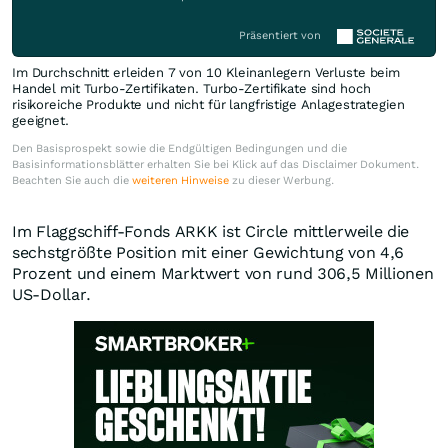
Präsentiert von
Im Durchschnitt erleiden 7 von 10 Kleinanlegern Verluste beim
Handel mit Turbo-Zertifikaten. Turbo-Zertifikate sind hoch
risikoreiche Produkte und nicht für langfristige Anlagestrategien
geeignet.
Den Basisprospekt sowie die Endgültigen Bedingungen und die
Basisinformationsblätter erhalten Sie bei Klick auf das Disclaimer Dokument.
Beachten Sie auch die
weiteren Hinweise
zu dieser Werbung.
Im Flaggschiff-Fonds ARKK ist Circle mittlerweile die
sechstgrößte Position mit einer Gewichtung von 4,6
Prozent und einem Marktwert von rund 306,5 Millionen
US-Dollar.