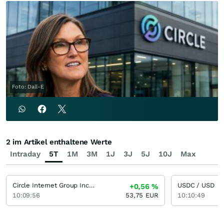
Foto: Dall-E
2 im Artikel enthaltene Werte
Intraday
5T
1M
3M
1J
3J
5J
10J
Max
Circle Internet Group Incorporation. Registered (A)
USDC / USD
+0,56
%
10:09:56
53,75
EUR
10:10:49