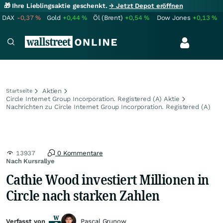
🎁 Ihre Lieblingsaktie geschenkt.
→ Jetzt Depot eröffnen
DAX
-0,37
%
Gold
+0,44
%
Öl (Brent)
+0,54
%
Dow Jones
+0,13
%
Aktien
Startseite
Circle Internet Group Incorporation. Registered (A) Aktie
Nachrichten zu Circle Internet Group Incorporation. Registered (A)
13937
0 Kommentare
Nach Kursrallye
Cathie Wood investiert Millionen in
Circle nach starken Zahlen
Verfasst von
Pascal Grunow