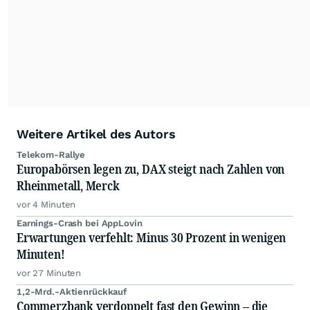
Anlegern der Kategorie Selbstentscheider
relevante Informationen für ihre
Anlageentscheidungen liefern zu können.
NEU:
Podcast "Börse, Baby!"
Weitere Artikel des Autors
Telekom-Rallye
Europabörsen legen zu, DAX steigt nach Zahlen von
Rheinmetall, Merck
vor 4 Minuten
Earnings-Crash bei AppLovin
Erwartungen verfehlt: Minus 30 Prozent in wenigen
Minuten!
vor 27 Minuten
1,2-Mrd.-Aktienrückkauf
Commerzbank verdoppelt fast den Gewinn – die