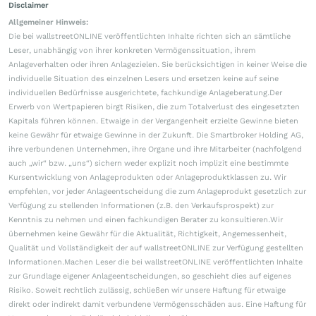
Disclaimer
Allgemeiner Hinweis:
Die bei wallstreetONLINE veröffentlichten Inhalte richten sich an sämtliche
Leser, unabhängig von ihrer konkreten Vermögenssituation, ihrem
Anlageverhalten oder ihren Anlagezielen. Sie berücksichtigen in keiner Weise die
individuelle Situation des einzelnen Lesers und ersetzen keine auf seine
individuellen Bedürfnisse ausgerichtete, fachkundige Anlageberatung.Der
Erwerb von Wertpapieren birgt Risiken, die zum Totalverlust des eingesetzten
Kapitals führen können. Etwaige in der Vergangenheit erzielte Gewinne bieten
keine Gewähr für etwaige Gewinne in der Zukunft. Die Smartbroker Holding AG,
ihre verbundenen Unternehmen, ihre Organe und ihre Mitarbeiter (nachfolgend
auch „wir“ bzw. „uns“) sichern weder explizit noch implizit eine bestimmte
Kursentwicklung von Anlageprodukten oder Anlageproduktklassen zu. Wir
empfehlen, vor jeder Anlageentscheidung die zum Anlageprodukt gesetzlich zur
Verfügung zu stellenden Informationen (z.B. den Verkaufsprospekt) zur
Kenntnis zu nehmen und einen fachkundigen Berater zu konsultieren.Wir
übernehmen keine Gewähr für die Aktualität, Richtigkeit, Angemessenheit,
Qualität und Vollständigkeit der auf wallstreetONLINE zur Verfügung gestellten
Informationen.Machen Leser die bei wallstreetONLINE veröffentlichten Inhalte
zur Grundlage eigener Anlageentscheidungen, so geschieht dies auf eigenes
Risiko. Soweit rechtlich zulässig, schließen wir unsere Haftung für etwaige
direkt oder indirekt damit verbundene Vermögensschäden aus. Eine Haftung für