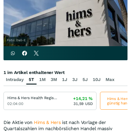
Foto: Dall-E
1 im Artikel enthaltener Wert
Intraday
5T
1M
3M
1J
3J
5J
10J
Max
Hims & Hers Health Registered (A)
+14,21
%
Hims & Hers H
günstig hande
02:04:00
31,59
USD
Die Aktie von
Hims & Hers
ist nach Vorlage der
Quartalszahlen im nachbörslichen Handel massiv