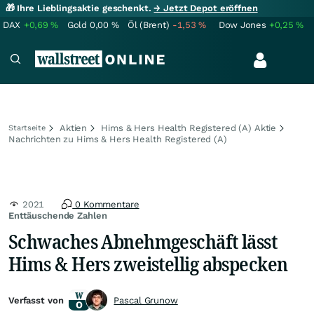
🎁 Ihre Lieblingsaktie geschenkt.
→ Jetzt Depot eröffnen
DAX
+0,69
%
Gold
0,00
%
Öl (Brent)
-1,53
%
Dow Jones
+0,25
%
Aktien
Hims & Hers Health Registered (A) Aktie
Startseite
Nachrichten zu Hims & Hers Health Registered (A)
2021
0 Kommentare
Enttäuschende Zahlen
Schwaches Abnehmgeschäft lässt
Hims & Hers zweistellig abspecken
Verfasst von
Pascal Grunow