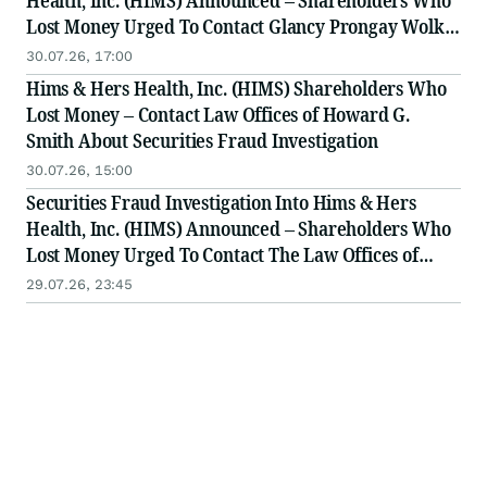
Health, Inc. (HIMS) Announced – Shareholders Who
Lost Money Urged To Contact Glancy Prongay Wolke
& Rotter LLP, a Leading Securities Fraud Law Firm
30.07.26, 17:00
Hims & Hers Health, Inc. (HIMS) Shareholders Who
Lost Money – Contact Law Offices of Howard G.
Smith About Securities Fraud Investigation
30.07.26, 15:00
Securities Fraud Investigation Into Hims & Hers
Health, Inc. (HIMS) Announced – Shareholders Who
Lost Money Urged To Contact The Law Offices of
Frank R. Cruz
29.07.26, 23:45