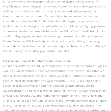
Kursentwicklung von Anlageprodukten oder Anlageproduktklassen zu. Wir
empfehlen, vor jeder Anlageentscheidung die zum Anlageprodukt gesetzlich zur
Verfügung zu stellenden Informationen (z.B. den Verkaufsprospekt) zur
Kenntnis zu nehmen und einen fachkundigen Berater zu konsultieren.Wir
übernehmen keine Gewähr für die Aktualität, Richtigkeit, Angemessenheit,
Qualität und Vollständigkeit der auf wallstreetONLINE zur Verfügung gestellten
Informationen.Machen Leser die bei wallstreetONLINE veröffentlichten Inhalte
zur Grundlage eigener Anlageentscheidungen, so geschieht dies auf eigenes
Risiko. Soweit rechtlich zulässig, schließen wir unsere Haftung für etwaige
direkt oder indirekt damit verbundene Vermögensschäden aus. Eine Haftung für
Vorsatz oder grobe Fahrlässigkeit bleibt unberührt.
Ergänzender Hinweis für Inhalte externer Autoren:
Auf die bei wallstreetONLINE veröffentlichten Inhalte externer Autoren (wie z.B.
von Gastkommentatoren, Nachrichtenagenturen oder nicht zur Smartbroker-
Gruppe gehörende Unternehmen) haben wir keinen Einfluss. Externe Autoren
gehören nicht der Redaktion von wallstreetONLINE an.Für die Inhalte sind
ausschließlich die jeweiligen externen Autoren verantwortlich. Ihre bei
wallstreetONLINE veröffentlichten Inhalte sind nicht von Anlageinteressen der
Smartbroker Holding AG, ihrer verbundenen Unternehmen, ihrer Organe oder
ihrer Mitarbeiter bestimmt und spiegeln nicht notwendigerweise die Meinungen
und Auffassungen ihrer Organe oder ihrer Mitarbeiter bzw. der Organe ihrer
verbundenen Unternehmen wider. Sie sind insbesondere nicht als Aufforderung