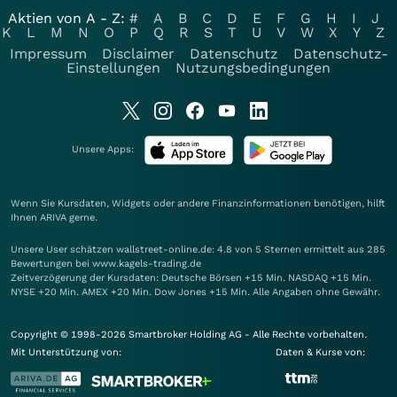
Aktien von A - Z:
#
A
B
C
D
E
F
G
H
I
J
K
L
M
N
O
P
Q
R
S
T
U
V
W
X
Y
Z
Impressum
Disclaimer
Datenschutz
Datenschutz-
Einstellungen
Nutzungsbedingungen
Unsere Apps:
Wenn Sie Kursdaten, Widgets oder andere Finanzinformationen benötigen, hilft
Ihnen
ARIVA
gerne.
Unsere User schätzen wallstreet-online.de: 4.8 von 5 Sternen ermittelt aus 285
Bewertungen bei www.kagels-trading.de
Zeitverzögerung der Kursdaten: Deutsche Börsen +15 Min. NASDAQ +15 Min.
NYSE +20 Min. AMEX +20 Min. Dow Jones +15 Min. Alle Angaben ohne Gewähr.
Copyright © 1998-2026 Smartbroker Holding AG - Alle Rechte vorbehalten.
Mit Unterstützung von:
Daten & Kurse von: