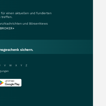
für einen aktuellen und fundierten
 treffen.
nanzNachrichten und BörsenNews
BROKER+
sgeschenk sichern.
U
V
W
X
Y
Z
gungen