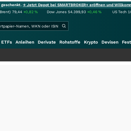
ie geschenkt.
→ Jetzt Depot bei SMARTBROKER+ eröffnen und Willkom
(Brent)
79,44
+0,82
%
Dow Jones
54.399,93
+0,46
%
US Tech 1
ETFs
Anleihen
Derivate
Rohstoffe
Krypto
Devisen
Fest