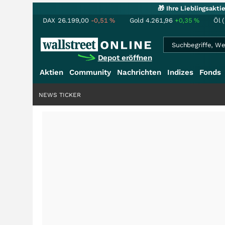
🎁 Ihre Lieblingsakt
DAX
26.199,00
-0,51
%
Gold
4.261,96
+0,35
%
Öl 
Depot eröffnen
Aktien
Community
Nachrichten
Indizes
Fonds
NEWS TICKER