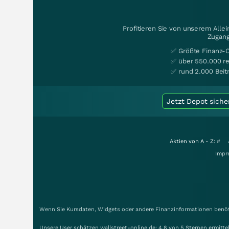
Profitieren Sie von unserem Alle
Zugang
✅ Größte Finanz-
✅ über 550.000 re
✅ rund 2.000 Beit
Jetzt Depot siche
Aktien von A - Z:
#
Impr
Wenn Sie Kursdaten, Widgets oder andere Finanzinformationen benöti
Unsere User schätzen wallstreet-online.de: 4.8 von 5 Sternen ermitt