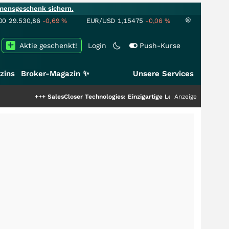
mensgeschenk sichern.
00
29.530,86
-0,69
%
EUR/USD
1,15475
-0,06
%
Aktie geschenkt!
Login
Push-Kurse
zins
Broker-Magazin ✨
Unsere Services
+++
SalesCloser Technologies: Einzigartige Leistung zieht die Top-Dogs an!
Anzeige