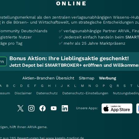
instellungsmerkmal als den zentralen verlagsunabhängigen Wissens-Hub 
 in die Börsen- und Wirtschaftswelt, um strategische Entscheidungen zu
Community Deutschlands
✅ verlagsunabhängige Partner ARIVA, Fi
gistrierte Nutzer
✅ Jederzeit einfach handeln beim
SMART
räge pro Tag
✅ mehr als 25 Jahre Marktpräsenz
Bonus Aktion:
Ihre Lieblingsaktie geschenkt!
rn
Jetzt Depot bei SMARTBROKER+ eröffnen und Willkommen
Aktien-Branchen Übersicht
Sitemap
Werbung
A
B
C
D
E
F
G
H
I
J
K
L
M
N
O
P
Q
R
S
T
essum
Disclaimer
Datenschutz
Datenschutz-Einstellungen
Nutzungsbedin
Unsere Apps:
gen, hilft Ihnen
ARIVA
gerne.
elt aus 285 Bewertungen bei www.kagels-trading.de