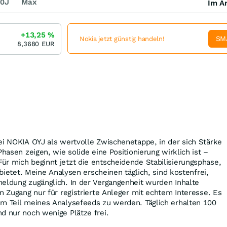
0J
Max
Im Ar
+13,25
%
SM
Nokia jetzt günstig handeln!
8,3680
EUR
ei NOKIA OYJ als wertvolle Zwischenetappe, in der sich Stärke
Phasen zeigen, wie solide eine Positionierung wirklich ist –
r mich beginnt jetzt die entscheidende Stabilisierungsphase,
g bietet. Meine Analysen erscheinen täglich, sind kostenfrei,
eldung zugänglich. In der Vergangenheit wurden Inhalte
en Zugang nur für registrierte Anleger mit echtem Interesse. Es
um Teil meines Analysefeeds zu werden. Täglich erhalten 100
d nur noch wenige Plätze frei.