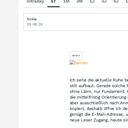
Intraday
5T
1M
3M
1J
3J
5J
1
Nokia
05.08.26
Beliebt
Ich sehe die aktuelle Ruhe b
still aufbaut. Gerade solche 
ohne Lärm, nur Fundament. Fü
die mittelfristig Orientierun
aber ausschließlich nach Anm
kopiert, deshalb öffne ich d
genügt die E-Mail-Adresse, 
neue Leser Zugang, heute sin