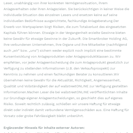
Leser, unabhängig von ihrer konkreten Vermögenssituation, ihrem
Anlageverhalten oder ihren Anlagezielen. Sie berücksichtigen in keiner Weise die
individuelle Situation des einzelnen Lesers und ersetzen keine auf seine
individuellen Bedürfnisse ausgerichtete, fachkundige Anlageberatung.Der
Erwerb von Wertpapieren birgt Risiken, die zum Totalverlust des eingesetzten
Kapitals führen können. Etwaige in der Vergangenheit erzielte Gewinne bieten
keine Gewähr für etwaige Gewinne in der Zukunft. Die Smartbroker Holding AG,
ihre verbundenen Unternehmen, ihre Organe und ihre Mitarbeiter (nachfolgend
auch „wir“ bzw. „uns“) sichern weder explizit noch implizit eine bestimmte
Kursentwicklung von Anlageprodukten oder Anlageproduktklassen zu. Wir
empfehlen, vor jeder Anlageentscheidung die zum Anlageprodukt gesetzlich zur
Verfügung zu stellenden Informationen (z.B. den Verkaufsprospekt) zur
Kenntnis zu nehmen und einen fachkundigen Berater zu konsultieren.Wir
übernehmen keine Gewähr für die Aktualität, Richtigkeit, Angemessenheit,
Qualität und Vollständigkeit der auf wallstreetONLINE zur Verfügung gestellten
Informationen.Machen Leser die bei wallstreetONLINE veröffentlichten Inhalte
zur Grundlage eigener Anlageentscheidungen, so geschieht dies auf eigenes
Risiko. Soweit rechtlich zulässig, schließen wir unsere Haftung für etwaige
direkt oder indirekt damit verbundene Vermögensschäden aus. Eine Haftung für
Vorsatz oder grobe Fahrlässigkeit bleibt unberührt.
Ergänzender Hinweis für Inhalte externer Autoren: