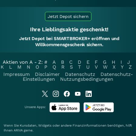
Jetzt Depot sichern
Ihre Lieblingsaktie geschenkt!
Jetzt Depot bei SMARTBROKER+ eröffnen und
Willkommensgeschenk sichern.
Aktien von A - Z:
#
A
B
C
D
E
F
G
H
I
J
K
L
M
N
O
P
Q
R
S
T
U
V
W
X
Y
Z
Impressum
Disclaimer
Datenschutz
Datenschutz-
Einstellungen
Nutzungsbedingungen
Unsere Apps:
Wenn Sie Kursdaten, Widgets oder andere Finanzinformationen benötigen, hilft
Ihnen
ARIVA
gerne.