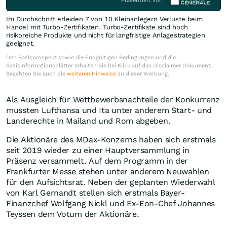
Präsentiert von
Im Durchschnitt erleiden 7 von 10 Kleinanlegern Verluste beim
Handel mit Turbo-Zertifikaten. Turbo-Zertifikate sind hoch
risikoreiche Produkte und nicht für langfristige Anlagestrategien
geeignet.
Den Basisprospekt sowie die Endgültigen Bedingungen und die
Basisinformationsblätter erhalten Sie bei Klick auf das Disclaimer Dokument.
Beachten Sie auch die
weiteren Hinweise
zu dieser Werbung.
Als Ausgleich für Wettbewerbsnachteile der Konkurrenz
mussten Lufthansa und Ita unter anderem Start- und
Landerechte in Mailand und Rom abgeben.
Die Aktionäre des MDax-Konzerns haben sich erstmals
seit 2019 wieder zu einer Hauptversammlung in
Präsenz versammelt. Auf dem Programm in der
Frankfurter Messe stehen unter anderem Neuwahlen
für den Aufsichtsrat. Neben der geplanten Wiederwahl
von Karl Gernandt stellen sich erstmals Bayer-
Finanzchef Wolfgang Nickl und Ex-Eon-Chef Johannes
Teyssen dem Votum der Aktionäre.