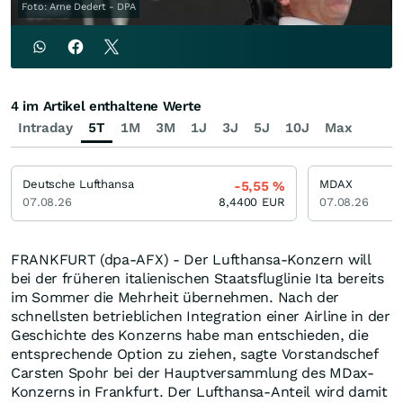
Foto: Arne Dedert - DPA
4 im Artikel enthaltene Werte
Intraday
5T
1M
3M
1J
3J
5J
10J
Max
Deutsche Lufthansa
MDAX
-5,55
%
07.08.26
8,4400
EUR
07.08.26
FRANKFURT (dpa-AFX) - Der Lufthansa-Konzern will
bei der früheren italienischen Staatsfluglinie Ita bereits
im Sommer die Mehrheit übernehmen. Nach der
schnellsten betrieblichen Integration einer Airline in der
Geschichte des Konzerns habe man entschieden, die
entsprechende Option zu ziehen, sagte Vorstandschef
Carsten Spohr bei der Hauptversammlung des MDax-
Konzerns in Frankfurt. Der Lufthansa-Anteil wird damit