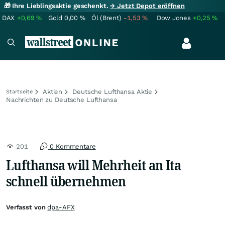
🎁 Ihre Lieblingsaktie geschenkt.
→ Jetzt Depot eröffnen
DAX
+0,69
%
Gold
0,00
%
Öl (Brent)
-1,53
%
Dow Jones
+0,25
%
Aktien
Deutsche Lufthansa Aktie
Startseite
Nachrichten zu Deutsche Lufthansa
201
0 Kommentare
Lufthansa will Mehrheit an Ita
schnell übernehmen
Verfasst von
dpa-AFX