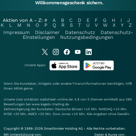
Willkommensgeschenk sichern.
Aktien von A - Z:
#
A
B
C
D
E
F
G
H
I
J
K
L
M
N
O
P
Q
R
S
T
U
V
W
X
Y
Z
Impressum
Disclaimer
Datenschutz
Datenschutz-
Einstellungen
Nutzungsbedingungen
Unsere Apps:
Wenn Sie Kursdaten, Widgets oder andere Finanzinformationen benötigen, hilft
Ihnen
ARIVA
gerne.
Unsere User schätzen wallstreet-online.de: 4.8 von 5 Sternen ermittelt aus 285
Bewertungen bei www.kagels-trading.de
Zeitverzögerung der Kursdaten: Deutsche Börsen +15 Min. NASDAQ +15 Min.
NYSE +20 Min. AMEX +20 Min. Dow Jones +15 Min. Alle Angaben ohne Gewähr.
Copyright © 1998-2026 Smartbroker Holding AG - Alle Rechte vorbehalten.
Mit Unterstützung von:
Daten & Kurse von: