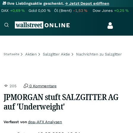
🎁 Ihre Lieblingsaktie geschenkt.
→ Jetzt Depot eröffnen
DAX
+0,69
%
Gold
0,00
%
Öl (Brent)
-1,53
%
Dow Jones
+0,25
%
Aktien
Salzgitter Aktie
Nachrichten zu Salzgitter
Startseite
205
0 Kommentare
JPMORGAN stuft SALZGITTER AG
auf 'Underweight'
Verfasst von
dpa-AFX Analysen