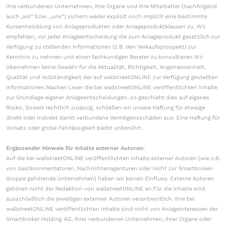
ihre verbundenen Unternehmen, ihre Organe und ihre Mitarbeiter (nachfolgend
auch „wir“ bzw. „uns“) sichern weder explizit noch implizit eine bestimmte
Kursentwicklung von Anlageprodukten oder Anlageproduktklassen zu. Wir
empfehlen, vor jeder Anlageentscheidung die zum Anlageprodukt gesetzlich zur
Verfügung zu stellenden Informationen (z.B. den Verkaufsprospekt) zur
Kenntnis zu nehmen und einen fachkundigen Berater zu konsultieren.Wir
übernehmen keine Gewähr für die Aktualität, Richtigkeit, Angemessenheit,
Qualität und Vollständigkeit der auf wallstreetONLINE zur Verfügung gestellten
Informationen.Machen Leser die bei wallstreetONLINE veröffentlichten Inhalte
zur Grundlage eigener Anlageentscheidungen, so geschieht dies auf eigenes
Risiko. Soweit rechtlich zulässig, schließen wir unsere Haftung für etwaige
direkt oder indirekt damit verbundene Vermögensschäden aus. Eine Haftung für
Vorsatz oder grobe Fahrlässigkeit bleibt unberührt.
Ergänzender Hinweis für Inhalte externer Autoren:
Auf die bei wallstreetONLINE veröffentlichten Inhalte externer Autoren (wie z.B.
von Gastkommentatoren, Nachrichtenagenturen oder nicht zur Smartbroker-
Gruppe gehörende Unternehmen) haben wir keinen Einfluss. Externe Autoren
gehören nicht der Redaktion von wallstreetONLINE an.Für die Inhalte sind
ausschließlich die jeweiligen externen Autoren verantwortlich. Ihre bei
wallstreetONLINE veröffentlichten Inhalte sind nicht von Anlageinteressen der
Smartbroker Holding AG, ihrer verbundenen Unternehmen, ihrer Organe oder