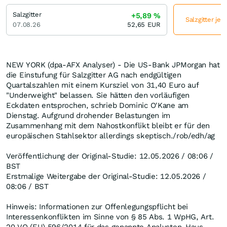
Salzgitter
+5,89
%
Salzgitter jet
07.08.26
52,65
EUR
NEW YORK (dpa-AFX Analyser) - Die US-Bank JPMorgan hat
die Einstufung für Salzgitter AG nach endgültigen
Quartalszahlen mit einem Kursziel von 31,40 Euro auf
"Underweight" belassen. Sie hätten den vorläufigen
Eckdaten entsprochen, schrieb Dominic O'Kane am
Dienstag. Aufgrund drohender Belastungen im
Zusammenhang mit dem Nahostkonflikt bleibt er für den
europäischen Stahlsektor allerdings skeptisch./rob/edh/ag
Veröffentlichung der Original-Studie: 12.05.2026 / 08:06 /
BST
Erstmalige Weitergabe der Original-Studie: 12.05.2026 /
08:06 / BST
Hinweis: Informationen zur Offenlegungspflicht bei
Interessenkonflikten im Sinne von § 85 Abs. 1 WpHG, Art.