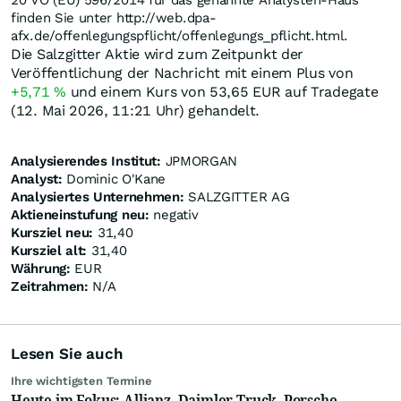
20 VO (EU) 596/2014 für das genannte Analysten-Haus
finden Sie unter http://web.dpa-
afx.de/offenlegungspflicht/offenlegungs_pflicht.html.
Die Salzgitter Aktie wird zum Zeitpunkt der
Veröffentlichung der Nachricht mit einem Plus von
+5,71
%
und einem Kurs von 53,65
EUR
auf Tradegate
(12. Mai 2026, 11:21 Uhr) gehandelt.
Analysierendes Institut:
JPMORGAN
Analyst:
Dominic O'Kane
Analysiertes Unternehmen:
SALZGITTER AG
Aktieneinstufung neu:
negativ
Kursziel neu:
31,40
Kursziel alt:
31,40
Währung:
EUR
Zeitrahmen:
N/A
Lesen Sie auch
Ihre wichtigsten Termine
Heute im Fokus: Allianz, Daimler Truck, Porsche