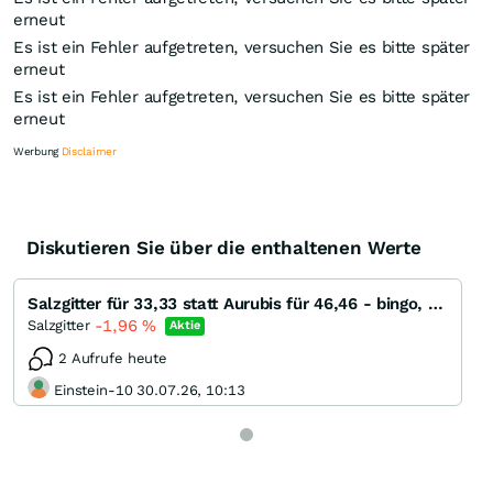
erneut
Es ist ein Fehler aufgetreten, versuchen Sie es bitte später
erneut
Es ist ein Fehler aufgetreten, versuchen Sie es bitte später
erneut
Werbung
Disclaimer
Diskutieren Sie über die enthaltenen Werte
Knock-Out-Suche
Optionsschein-Suche
Salzgitter für 33,33 statt Aurubis für 46,46 - bingo, bingo, bingo!
Zertifikate-Suche
-1,96
%
Salzgitter
Aktie
2 Aufrufe heute
Einstein-10 30.07.26, 10:13