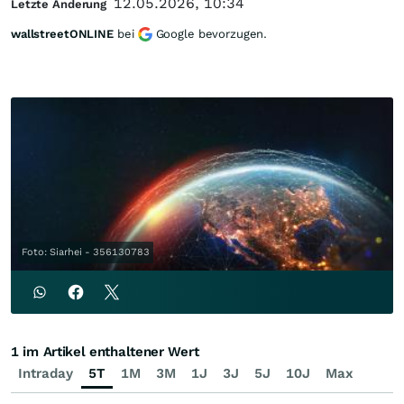
12.05.2026, 10:34
Letzte Änderung
wallstreetONLINE
bei
Google bevorzugen.
Foto: Siarhei - 356130783
1 im Artikel enthaltener Wert
Intraday
5T
1M
3M
1J
3J
5J
10J
Max