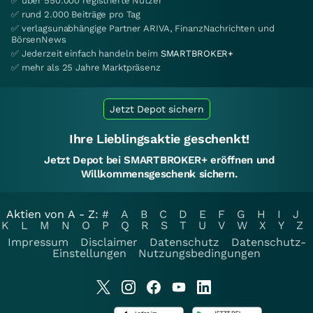
✅ über 550.000 registrierte Nutzer
✅ rund 2.000 Beiträge pro Tag
✅ verlagsunabhängige Partner ARIVA, FinanzNachrichten und
BörsenNews
✅ Jederzeit einfach handeln beim
SMARTBROKER+
✅ mehr als 25 Jahre Marktpräsenz
Jetzt Depot sichern
Ihre Lieblingsaktie geschenkt!
Jetzt Depot bei SMARTBROKER+ eröffnen und
Willkommensgeschenk sichern.
Aktien von A - Z:
#
A
B
C
D
E
F
G
H
I
J
K
L
M
N
O
P
Q
R
S
T
U
V
W
X
Y
Z
Impressum
Disclaimer
Datenschutz
Datenschutz-
Einstellungen
Nutzungsbedingungen