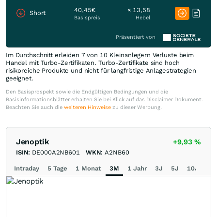
40,45€
× 13,58
Short
Basispreis
Hebel
Präsentiert von
Im Durchschnitt erleiden 7 von 10 Kleinanlegern Verluste beim
Handel mit Turbo-Zertifikaten. Turbo-Zertifikate sind hoch
risikoreiche Produkte und nicht für langfristige Anlagestrategien
geeignet.
Den Basisprospekt sowie die Endgültigen Bedingungen und die
Basisinformationsblätter erhalten Sie bei Klick auf das Disclaimer Dokument.
Beachten Sie auch die
weiteren Hinweise
zu dieser Werbung.
Jenoptik
+9,93
%
ISIN:
DE000A2NB601
WKN:
A2NB60
Intraday
5 Tage
1 Monat
3M
1 Jahr
3J
5J
10J
Ma