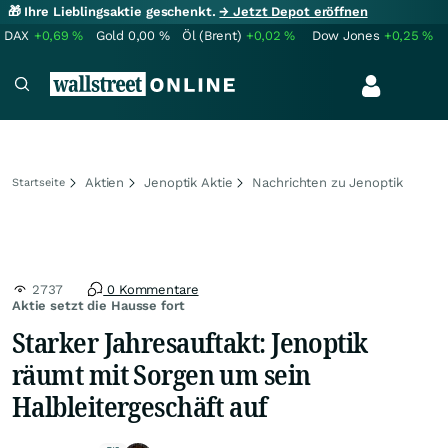
🎁 Ihre Lieblingsaktie geschenkt.
→ Jetzt Depot eröffnen
DAX
+0,69
%
Gold
0,00
%
Öl (Brent)
+0,02
%
Dow Jones
+0,25
%
Aktien
Jenoptik Aktie
Nachrichten zu Jenoptik
Startseite
2737
0 Kommentare
Aktie setzt die Hausse fort
Starker Jahresauftakt: Jenoptik
räumt mit Sorgen um sein
Halbleitergeschäft auf