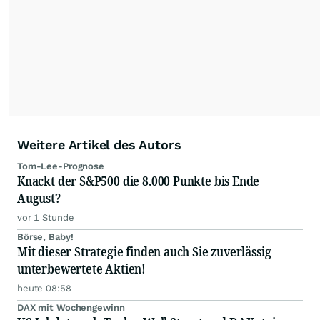
Die Zentralredaktion recherchiert intensiv, um
Anlegern der Kategorie Selbstentscheider
relevante Informationen für ihre
Anlageentscheidungen liefern zu können.
NEU:
Podcast "Börse, Baby!"
Weitere Artikel des Autors
Tom-Lee-Prognose
Knackt der S&P500 die 8.000 Punkte bis Ende
August?
vor 1 Stunde
Börse, Baby!
Mit dieser Strategie finden auch Sie zuverlässig
unterbewertete Aktien!
heute 08:58
DAX mit Wochengewinn