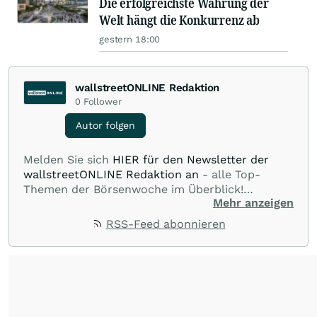
Die erfolgreichste Währung der
Welt hängt die Konkurrenz ab
gestern 18:00
wallstreetONLINE Redaktion
0
Follower
Autor folgen
Melden Sie sich
HIER für den Newsletter der
wallstreetONLINE Redaktion an
- alle Top-
Themen der Börsenwoche im Überblick!
Mehr anzeigen
Verpassen Sie kein wichtiges Anleger-Thema!
Für
Beiträge auf diesem journalistischen Channel ist
RSS-Feed abonnieren
die Chefredaktion der wallstreetONLINE
Redaktion verantwortlich.
Die Fachjournalisten
der wallstreetONLINE Redaktion berichten hier
mit ihren Kolleginnen und Kollegen aus den
Partnerredaktionen exklusiv, fundiert,
ausgewogen sowie unabhängig für den Anleger.