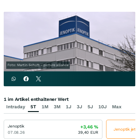
Foto: Martin Schutt - picture alliance
1 im Artikel enthaltener Wert
Intraday
5T
1M
3M
1J
3J
5J
10J
Max
Jenoptik
+3,46
%
Jenoptik jetz
07.08.26
39,40
EUR