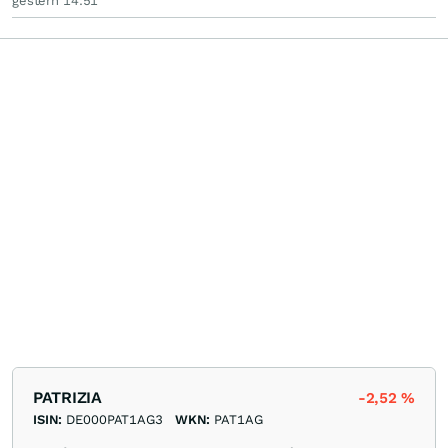
gestern 14:51
PATRIZIA
-2,52
%
ISIN:
DE000PAT1AG3
WKN:
PAT1AG