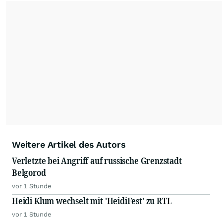
Die Nutzung der Inhalte in Form eines RSS-
Feeds ist ausschließlich für private und nicht
kommerzielle Internetangebote zulässig. Eine
dauerhafte Archivierung der dpa-AFX-
Nachrichten auf diesen Seiten ist nicht zulässig.
Alle Rechte bleiben vorbehalten. (dpa-AFX)
Weitere Artikel des Autors
Verletzte bei Angriff auf russische Grenzstadt
Belgorod
vor 1 Stunde
Heidi Klum wechselt mit 'HeidiFest' zu RTL
vor 1 Stunde