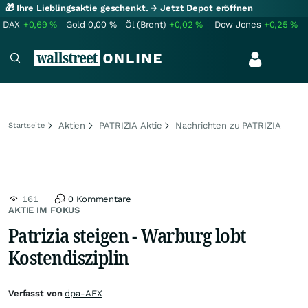
🎁 Ihre Lieblingsaktie geschenkt.
→ Jetzt Depot eröffnen
DAX
+0,69
%
Gold
0,00
%
Öl (Brent)
+0,02
%
Dow Jones
+0,25
%
Aktien
PATRIZIA Aktie
Nachrichten zu PATRIZIA
Startseite
161
0 Kommentare
AKTIE IM FOKUS
Patrizia steigen - Warburg lobt
Kostendisziplin
Verfasst von
dpa-AFX