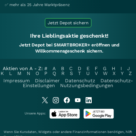
✅ mehr als 25 Jahre Marktpräsenz
Jetzt Depot sichern
Ihre Lieblingsaktie geschenkt!
Jetzt Depot bei SMARTBROKER+ eröffnen und
Willkommensgeschenk sichern.
Aktien von A - Z:
#
A
B
C
D
E
F
G
H
I
J
K
L
M
N
O
P
Q
R
S
T
U
V
W
X
Y
Z
Impressum
Disclaimer
Datenschutz
Datenschutz-
Einstellungen
Nutzungsbedingungen
Unsere Apps:
Wenn Sie Kursdaten, Widgets oder andere Finanzinformationen benötigen, hilft