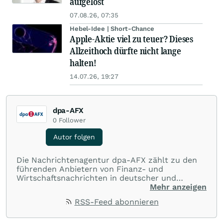
aufgelöst
07.08.26, 07:35
Hebel-Idee | Short-Chance
Apple-Aktie viel zu teuer? Dieses
Allzeithoch dürfte nicht lange
halten!
14.07.26, 19:27
dpa-AFX
0
Follower
Autor folgen
Die Nachrichtenagentur dpa-AFX zählt zu den
führenden Anbietern von Finanz- und
Wirtschaftsnachrichten in deutscher und
englischer Sprache. Gestützt auf ein
Mehr anzeigen
internationales Agentur-Netzwerk berichtet
RSS-Feed abonnieren
dpa-AFX unabhängig, zuverlässig und schnell
von allen wichtigen Finanzstandorten der Welt.