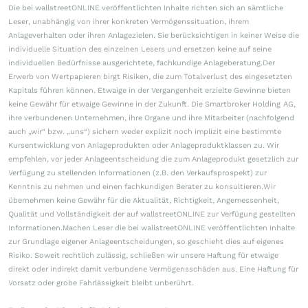
Die bei wallstreetONLINE veröffentlichten Inhalte richten sich an sämtliche
Leser, unabhängig von ihrer konkreten Vermögenssituation, ihrem
Anlageverhalten oder ihren Anlagezielen. Sie berücksichtigen in keiner Weise die
individuelle Situation des einzelnen Lesers und ersetzen keine auf seine
individuellen Bedürfnisse ausgerichtete, fachkundige Anlageberatung.Der
Erwerb von Wertpapieren birgt Risiken, die zum Totalverlust des eingesetzten
Kapitals führen können. Etwaige in der Vergangenheit erzielte Gewinne bieten
keine Gewähr für etwaige Gewinne in der Zukunft. Die Smartbroker Holding AG,
ihre verbundenen Unternehmen, ihre Organe und ihre Mitarbeiter (nachfolgend
auch „wir“ bzw. „uns“) sichern weder explizit noch implizit eine bestimmte
Kursentwicklung von Anlageprodukten oder Anlageproduktklassen zu. Wir
empfehlen, vor jeder Anlageentscheidung die zum Anlageprodukt gesetzlich zur
Verfügung zu stellenden Informationen (z.B. den Verkaufsprospekt) zur
Kenntnis zu nehmen und einen fachkundigen Berater zu konsultieren.Wir
übernehmen keine Gewähr für die Aktualität, Richtigkeit, Angemessenheit,
Qualität und Vollständigkeit der auf wallstreetONLINE zur Verfügung gestellten
Informationen.Machen Leser die bei wallstreetONLINE veröffentlichten Inhalte
zur Grundlage eigener Anlageentscheidungen, so geschieht dies auf eigenes
Risiko. Soweit rechtlich zulässig, schließen wir unsere Haftung für etwaige
direkt oder indirekt damit verbundene Vermögensschäden aus. Eine Haftung für
Vorsatz oder grobe Fahrlässigkeit bleibt unberührt.