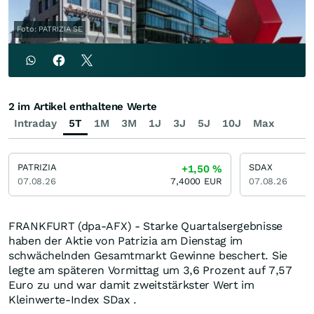
Foto: PATRIZIA SE
2 im Artikel enthaltene Werte
Intraday
5T
1M
3M
1J
3J
5J
10J
Max
PATRIZIA
SDAX
+1,50
%
07.08.26
7,4000
EUR
07.08.26
FRANKFURT (dpa-AFX) - Starke Quartalsergebnisse
haben der Aktie von Patrizia am Dienstag im
schwächelnden Gesamtmarkt Gewinne beschert. Sie
legte am späteren Vormittag um 3,6 Prozent auf 7,57
Euro zu und war damit zweitstärkster Wert im
Kleinwerte-Index SDax .