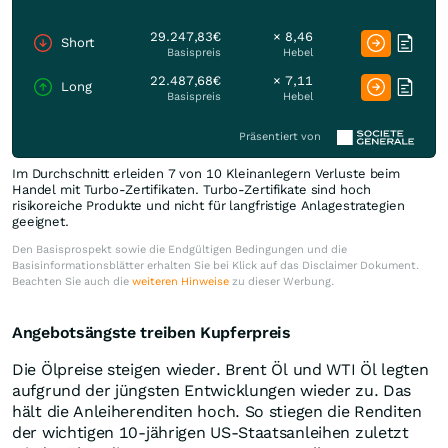
29.247,83€
× 8,46
Short
Basispreis
Hebel
22.487,68€
× 7,11
Long
Basispreis
Hebel
Präsentiert von
Im Durchschnitt erleiden 7 von 10 Kleinanlegern Verluste beim
Handel mit Turbo-Zertifikaten. Turbo-Zertifikate sind hoch
risikoreiche Produkte und nicht für langfristige Anlagestrategien
geeignet.
Den Basisprospekt sowie die Endgültigen Bedingungen und die
Basisinformationsblätter erhalten Sie bei Klick auf das Disclaimer Dokument.
Beachten Sie auch die
weiteren Hinweise
zu dieser Werbung.
Angebotsängste treiben Kupferpreis
Die Ölpreise steigen wieder. Brent Öl und WTI Öl legten
aufgrund der jüngsten Entwicklungen wieder zu. Das
hält die Anleiherenditen hoch. So stiegen die Renditen
der wichtigen 10-jährigen US-Staatsanleihen zuletzt