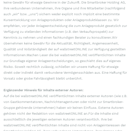
keine Gewähr für etwaige Gewinne in der Zukunft. Die Smartbroker Holding AG,
ihre verbundenen Unternehmen, ihre Organe und ihre Mitarbeiter (nachfolgend
auch „wir“ bzw. „uns“) sichern weder explizit noch implizit eine bestimmte
Kursentwicklung von Anlageprodukten oder Anlageproduktklassen zu. Wir
empfehlen, vor jeder Anlageentscheidung die zum Anlageprodukt gesetzlich zur
Verfügung zu stellenden Informationen (z.B. den Verkaufsprospekt) zur
Kenntnis zu nehmen und einen fachkundigen Berater zu konsultieren.Wir
übernehmen keine Gewähr für die Aktualität, Richtigkeit, Angemessenheit,
Qualität und Vollständigkeit der auf wallstreetONLINE zur Verfügung gestellten
Informationen.Machen Leser die bei wallstreetONLINE veröffentlichten Inhalte
zur Grundlage eigener Anlageentscheidungen, so geschieht dies auf eigenes
Risiko. Soweit rechtlich zulässig, schließen wir unsere Haftung für etwaige
direkt oder indirekt damit verbundene Vermögensschäden aus. Eine Haftung für
Vorsatz oder grobe Fahrlässigkeit bleibt unberührt.
Ergänzender Hinweis für Inhalte externer Autoren:
Auf die bei wallstreetONLINE veröffentlichten Inhalte externer Autoren (wie z.B.
von Gastkommentatoren, Nachrichtenagenturen oder nicht zur Smartbroker-
Gruppe gehörende Unternehmen) haben wir keinen Einfluss. Externe Autoren
gehören nicht der Redaktion von wallstreetONLINE an.Für die Inhalte sind
ausschließlich die jeweiligen externen Autoren verantwortlich. Ihre bei
wallstreetONLINE veröffentlichten Inhalte sind nicht von Anlageinteressen der