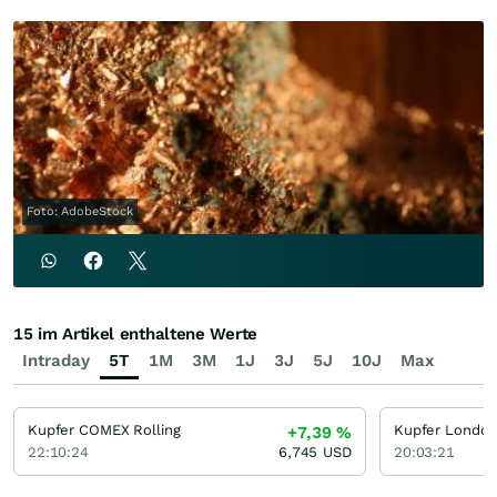
Foto: AdobeStock
15 im Artikel enthaltene Werte
Intraday
5T
1M
3M
1J
3J
5J
10J
Max
Kupfer COMEX Rolling
+7,39
%
22:10:24
6,745
USD
20:03:21