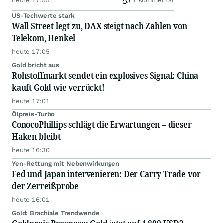
heute 17:55
1 Kommentar
US-Techwerte stark
Wall Street legt zu, DAX steigt nach Zahlen von
Telekom, Henkel
heute 17:05
Gold bricht aus
Rohstoffmarkt sendet ein explosives Signal: China
kauft Gold wie verrückt!
heute 17:01
Ölpreis-Turbo
ConocoPhillips schlägt die Erwartungen – dieser
Haken bleibt
heute 16:30
Yen-Rettung mit Nebenwirkungen
Fed und Japan intervenieren: Der Carry Trade vor
der Zerreißprobe
heute 16:01
Gold: Brachiale Trendwende
Goldpreis-Prognose: Gold jetzt auf 4.800 USD?