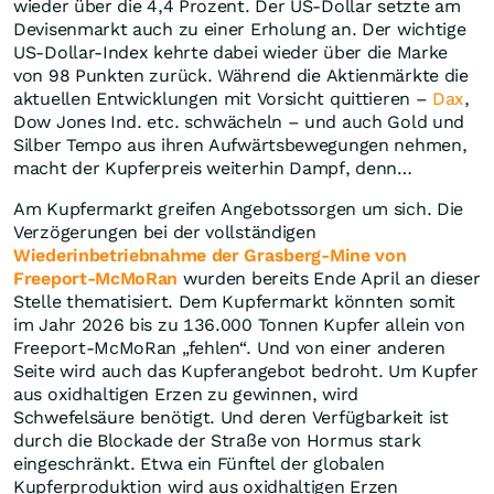
wieder über die 4,4 Prozent. Der US-Dollar setzte am
Devisenmarkt auch zu einer Erholung an. Der wichtige
US-Dollar-Index kehrte dabei wieder über die Marke
von 98 Punkten zurück. Während die Aktienmärkte die
aktuellen Entwicklungen mit Vorsicht quittieren –
Dax
,
Dow Jones Ind. etc. schwächeln – und auch Gold und
Silber Tempo aus ihren Aufwärtsbewegungen nehmen,
macht der Kupferpreis weiterhin Dampf, denn…
Am Kupfermarkt greifen Angebotssorgen um sich. Die
Verzögerungen bei der vollständigen
Wiederinbetriebnahme der Grasberg-Mine von
Freeport-McMoRan
wurden bereits Ende April an dieser
Stelle thematisiert. Dem Kupfermarkt könnten somit
im Jahr 2026 bis zu 136.000 Tonnen Kupfer allein von
Freeport-McMoRan „fehlen“. Und von einer anderen
Seite wird auch das Kupferangebot bedroht. Um Kupfer
aus oxidhaltigen Erzen zu gewinnen, wird
Schwefelsäure benötigt. Und deren Verfügbarkeit ist
durch die Blockade der Straße von Hormus stark
eingeschränkt. Etwa ein Fünftel der globalen
Kupferproduktion wird aus oxidhaltigen Erzen