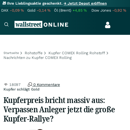
🎁 Ihre Lieblingsaktie geschenkt.
→ Jetzt Depot eröffnen
DAX
-0,09
%
Gold
-0,14
%
Öl (Brent)
+4,85
%
Dow Jones
-0,92
%
Rohstoffe
Kupfer COMEX Rolling Rohstoff
Startseite
Nachrichten zu Kupfer COMEX Rolling
18097
0 Kommentare
Kupfer schlägt Gold
Kupferpreis bricht massiv aus:
Verpassen Anleger jetzt die große
Kupfer-Rallye?