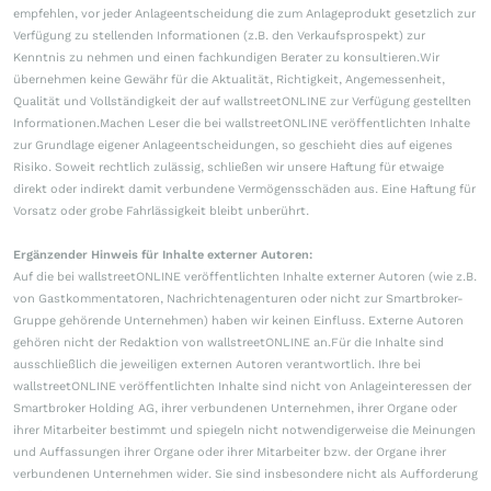
empfehlen, vor jeder Anlageentscheidung die zum Anlageprodukt gesetzlich zur
Verfügung zu stellenden Informationen (z.B. den Verkaufsprospekt) zur
Kenntnis zu nehmen und einen fachkundigen Berater zu konsultieren.Wir
übernehmen keine Gewähr für die Aktualität, Richtigkeit, Angemessenheit,
Qualität und Vollständigkeit der auf wallstreetONLINE zur Verfügung gestellten
Informationen.Machen Leser die bei wallstreetONLINE veröffentlichten Inhalte
zur Grundlage eigener Anlageentscheidungen, so geschieht dies auf eigenes
Risiko. Soweit rechtlich zulässig, schließen wir unsere Haftung für etwaige
direkt oder indirekt damit verbundene Vermögensschäden aus. Eine Haftung für
Vorsatz oder grobe Fahrlässigkeit bleibt unberührt.
Ergänzender Hinweis für Inhalte externer Autoren:
Auf die bei wallstreetONLINE veröffentlichten Inhalte externer Autoren (wie z.B.
von Gastkommentatoren, Nachrichtenagenturen oder nicht zur Smartbroker-
Gruppe gehörende Unternehmen) haben wir keinen Einfluss. Externe Autoren
gehören nicht der Redaktion von wallstreetONLINE an.Für die Inhalte sind
ausschließlich die jeweiligen externen Autoren verantwortlich. Ihre bei
wallstreetONLINE veröffentlichten Inhalte sind nicht von Anlageinteressen der
Smartbroker Holding AG, ihrer verbundenen Unternehmen, ihrer Organe oder
ihrer Mitarbeiter bestimmt und spiegeln nicht notwendigerweise die Meinungen
und Auffassungen ihrer Organe oder ihrer Mitarbeiter bzw. der Organe ihrer
verbundenen Unternehmen wider. Sie sind insbesondere nicht als Aufforderung