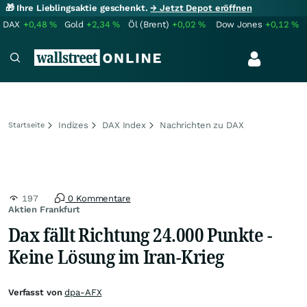
🎁 Ihre Lieblingsaktie geschenkt.
→ Jetzt Depot eröffnen
DAX
+0,48
%
Gold
+2,34
%
Öl (Brent)
+0,02
%
Dow Jones
+0,12
%
Indizes
DAX Index
Nachrichten zu DAX
Startseite
197
0 Kommentare
Aktien Frankfurt
Dax fällt Richtung 24.000 Punkte -
Keine Lösung im Iran-Krieg
Verfasst von
dpa-AFX