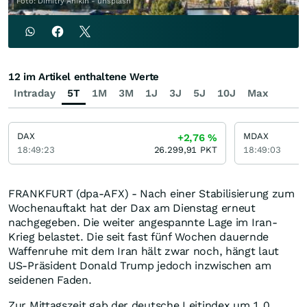
Foto: Dimitry Anikin - unsplash
12 im Artikel enthaltene Werte
Intraday
5T
1M
3M
1J
3J
5J
10J
Max
DAX
MDAX
+2,76
%
18:49:23
26.299,91
PKT
18:49:03
FRANKFURT (dpa-AFX) - Nach einer Stabilisierung zum
Wochenauftakt hat der Dax am Dienstag erneut
nachgegeben. Die weiter angespannte Lage im Iran-
Krieg belastet. Die seit fast fünf Wochen dauernde
Waffenruhe mit dem Iran hält zwar noch, hängt laut
US-Präsident Donald Trump jedoch inzwischen am
seidenen Faden.
Zur Mittagszeit gab der deutsche Leitindex um 1,0