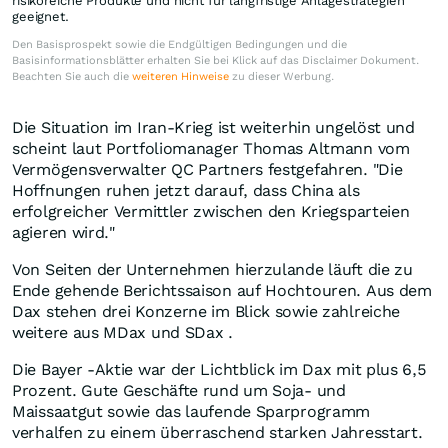
risikoreiche Produkte und nicht für langfristige Anlagestrategien
geeignet.
Den Basisprospekt sowie die Endgültigen Bedingungen und die
Basisinformationsblätter erhalten Sie bei Klick auf das Disclaimer Dokument.
Beachten Sie auch die
weiteren Hinweise
zu dieser Werbung.
Die Situation im Iran-Krieg ist weiterhin ungelöst und
scheint laut Portfoliomanager Thomas Altmann vom
Vermögensverwalter QC Partners festgefahren. "Die
Hoffnungen ruhen jetzt darauf, dass China als
erfolgreicher Vermittler zwischen den Kriegsparteien
agieren wird."
Von Seiten der Unternehmen hierzulande läuft die zu
Ende gehende Berichtssaison auf Hochtouren. Aus dem
Dax stehen drei Konzerne im Blick sowie zahlreiche
weitere aus MDax und SDax .
Die Bayer -Aktie war der Lichtblick im Dax mit plus 6,5
Prozent. Gute Geschäfte rund um Soja- und
Maissaatgut sowie das laufende Sparprogramm
verhalfen zu einem überraschend starken Jahresstart.