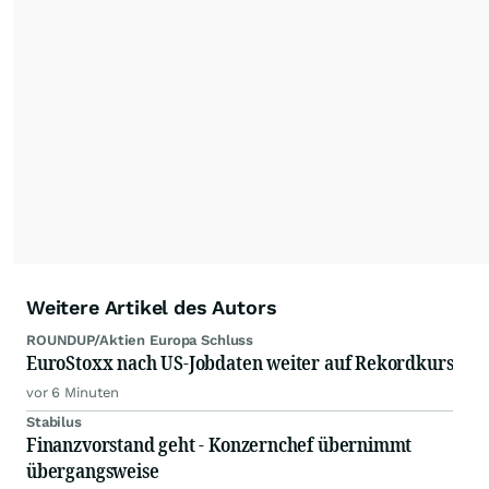
Die Nutzung der Inhalte in Form eines RSS-
Feeds ist ausschließlich für private und nicht
kommerzielle Internetangebote zulässig. Eine
dauerhafte Archivierung der dpa-AFX-
Nachrichten auf diesen Seiten ist nicht zulässig.
Alle Rechte bleiben vorbehalten. (dpa-AFX)
Weitere Artikel des Autors
ROUNDUP/Aktien Europa Schluss
EuroStoxx nach US-Jobdaten weiter auf Rekordkurs
vor 6 Minuten
Stabilus
Finanzvorstand geht - Konzernchef übernimmt
übergangsweise