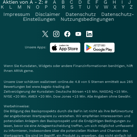
Aktien von A - Z:
#
A
B
C
D
E
F
G
H
I
J
K
L
M
N
O
P
Q
R
S
T
U
V
W
X
Y
Z
Impressum
Disclaimer
Datenschutz
Datenschutz-
Einstellungen
Nutzungsbedingungen
Unsere Apps:
Wenn Sie Kursdaten, Widgets oder andere Finanzinformationen benötigen, hilft
Ihnen
ARIVA
gerne.
Unsere User schätzen wallstreet-online.de: 4.8 von 5 Sternen ermittelt aus 285
Bewertungen bei www.kagels-trading.de
Zeitverzögerung der Kursdaten: Deutsche Börsen +15 Min. NASDAQ +15 Min.
NYSE +20 Min. AMEX +20 Min. Dow Jones +15 Min. Alle Angaben ohne Gewähr.
Werbehinweise:
Die Billigung des Basisprospekts durch die BaFin ist nicht als ihre Befürwortung
der angebotenen Wertpapiere zu verstehen. Wir empfehlen Interessenten und
potenziellen Anlegern den Basisprospekt und die Endgültigen Bedingungen zu
lesen, bevor sie eine Anlageentscheidung treffen, um sich möglichst umfassend
zu informieren, insbesondere über die potenziellen Risiken und Chancen des
Wertpapiers. Sie sind im Begriff, ein Produkt zu erwerben, das nicht einfach ist