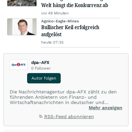
Welt hängt die Konkurrenz ab
vor 49 Minuten
Agnico-Eagle-Mines
Bullischer Keil erfolgreich
aufgelöst
heute 07:35
dpa-AFX
0
Follower
Autor folgen
Die Nachrichtenagentur dpa-AFX zählt zu den
führenden Anbietern von Finanz- und
Wirtschaftsnachrichten in deutscher und
englischer Sprache. Gestützt auf ein
Mehr anzeigen
internationales Agentur-Netzwerk berichtet
RSS-Feed abonnieren
dpa-AFX unabhängig, zuverlässig und schnell
von allen wichtigen Finanzstandorten der Welt.