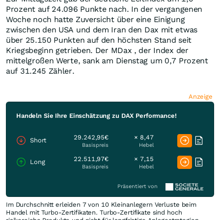
Prozent auf 24.096 Punkte nach. In der vergangenen
Woche noch hatte Zuversicht über eine Einigung
zwischen den USA und dem Iran den Dax mit etwas
über 25.150 Punkten auf den höchsten Stand seit
Kriegsbeginn getrieben. Der MDax , der Index der
mittelgroßen Werte, sank am Dienstag um 0,7 Prozent
auf 31.245 Zähler.
Anzeige
Handeln Sie Ihre Einschätzung zu DAX Performance!
29.242,95€
× 8,47
Short
Basispreis
Hebel
22.511,97€
× 7,15
Long
Basispreis
Hebel
Präsentiert von
Im Durchschnitt erleiden 7 von 10 Kleinanlegern Verluste beim
Handel mit Turbo-Zertifikaten. Turbo-Zertifikate sind hoch