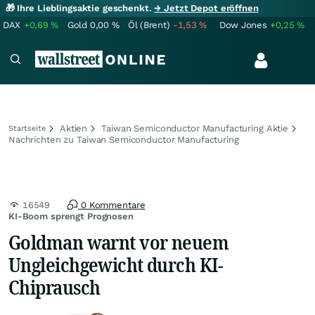
🎁 Ihre Lieblingsaktie geschenkt.
→ Jetzt Depot eröffnen
DAX
+0,69
%
Gold
0,00
%
Öl (Brent)
-1,53
%
Dow Jones
+0,25
%
Aktien
Taiwan Semiconductor Manufacturing Aktie
Startseite
Nachrichten zu Taiwan Semiconductor Manufacturing
16549
0 Kommentare
KI-Boom sprengt Prognosen
Goldman warnt vor neuem
Ungleichgewicht durch KI-
Chiprausch