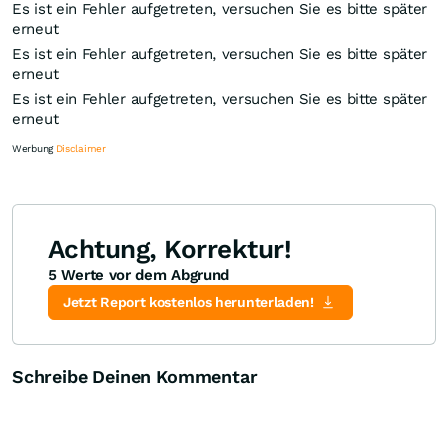
Es ist ein Fehler aufgetreten, versuchen Sie es bitte später
erneut
Es ist ein Fehler aufgetreten, versuchen Sie es bitte später
erneut
Es ist ein Fehler aufgetreten, versuchen Sie es bitte später
erneut
Werbung
Disclaimer
Achtung, Korrektur!
5 Werte vor dem Abgrund
Knock-Out-Suche
Optionsschein-Suche
Zertifikate-Suche
Jetzt Report kostenlos herunterladen!
Schreibe Deinen Kommentar