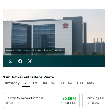
Foto: Daniel Ceng - picture alliance / Anadolu
3 im Artikel enthaltene Werte
Intraday
5T
1M
3M
1J
3J
5J
10J
Max
Taiwan Semiconductor Manufacturing
+0,55
%
07.08.26
363,00
EUR
07.08.26