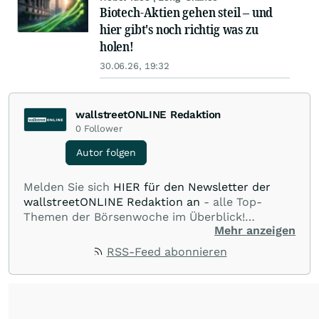
Biotech-Aktien gehen steil – und
hier gibt's noch richtig was zu
holen!
30.06.26, 19:32
wallstreetONLINE Redaktion
0
Follower
Autor folgen
Melden Sie sich
HIER für den Newsletter der
wallstreetONLINE Redaktion an
- alle Top-
Themen der Börsenwoche im Überblick!
Mehr anzeigen
Verpassen Sie kein wichtiges Anleger-Thema!
Für
Beiträge auf diesem journalistischen Channel ist
RSS-Feed abonnieren
die Chefredaktion der wallstreetONLINE
Redaktion verantwortlich.
Die Fachjournalisten
der wallstreetONLINE Redaktion berichten hier
mit ihren Kolleginnen und Kollegen aus den