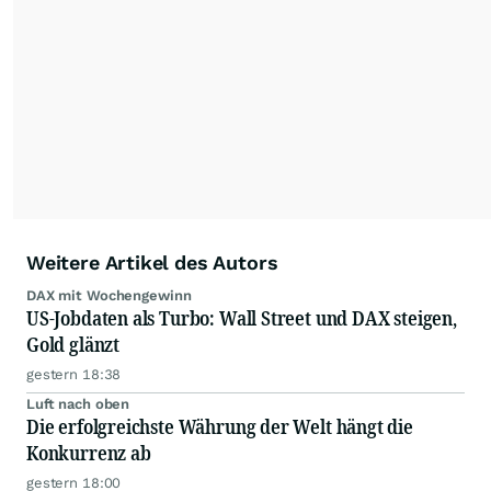
Partnerredaktionen exklusiv, fundiert,
ausgewogen sowie unabhängig für den Anleger.
Die Zentralredaktion recherchiert intensiv, um
Anlegern der Kategorie Selbstentscheider
relevante Informationen für ihre
Anlageentscheidungen liefern zu können.
NEU:
Podcast "Börse, Baby!"
Weitere Artikel des Autors
DAX mit Wochengewinn
US-Jobdaten als Turbo: Wall Street und DAX steigen,
Gold glänzt
gestern 18:38
Luft nach oben
Die erfolgreichste Währung der Welt hängt die
Konkurrenz ab
gestern 18:00