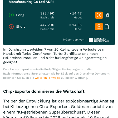
Manufacturing Co Ltd ADR!
393,49€
× 14,47
Long
Basispreis
Hebel
447,29€
× 14,36
Short
Basispreis
Hebel
Präsentiert von
Im Durchschnitt erleiden 7 von 10 Kleinanlegern Verluste beim
Handel mit Turbo-Zertifikaten. Turbo-Zertifikate sind hoch
risikoreiche Produkte und nicht für langfristige Anlagestrategien
geeignet.
Den Basisprospekt sowie die Endgültigen Bedingungen und die
Basisinformationsblätter erhalten Sie bei Klick auf das Disclaimer Dokument.
Beachten Sie auch die
weiteren Hinweise
zu dieser Werbung.
Chip-Exporte dominieren die Wirtschaft
Treiber der Entwicklung ist der explosionsartige Anstieg
bei KI-bezogenen Chip-Exporten. Goldman spricht von
einem "KI-getriebenen Superüberschuss". Dieser
könnte in Südkorea bis 2026 auf mehr als 10 Prozent