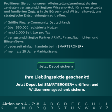
Profitieren Sie von unserem Alleinstellungsmerkmal als den
zentralen verlagsunabhängigen Wissens-Hub für einen aktuellen
und fundierten Zugang in die Börsen- und Wirtschaftswelt, um
strategische Entscheidungen zu treffen.
✅ Größte Finanz-Community Deutschlands
✅ über 550.000 registrierte Nutzer
✅ rund 2.000 Beiträge pro Tag
✅ verlagsunabhängige Partner ARIVA, FinanzNachrichten und
BörsenNews
✅ Jederzeit einfach handeln beim
SMARTBROKER+
✅ mehr als 25 Jahre Marktpräsenz
Jetzt Depot sichern
Ihre Lieblingsaktie geschenkt!
Jetzt Depot bei SMARTBROKER+ eröffnen und
Willkommensgeschenk sichern.
Aktien von A - Z:
#
A
B
C
D
E
F
G
H
I
J
K
L
M
N
O
P
Q
R
S
T
U
V
W
X
Y
Z