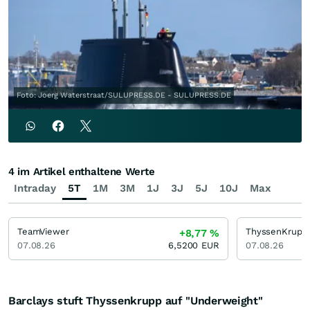
Foto: Joerg Waterstraat/SULUPRESS.DE - SULUPRESS.DE
4 im Artikel enthaltene Werte
Intraday
5T
1M
3M
1J
3J
5J
10J
Max
TeamViewer
ThyssenKrupp
+8,77
%
07.08.26
6,5200
EUR
07.08.26
Barclays stuft Thyssenkrupp auf "Underweight"