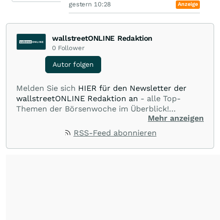
gestern 10:28
Anzeige
wallstreetONLINE Redaktion
0
Follower
Autor folgen
Melden Sie sich
HIER für den Newsletter der
wallstreetONLINE Redaktion an
- alle Top-
Themen der Börsenwoche im Überblick!
Mehr anzeigen
Verpassen Sie kein wichtiges Anleger-Thema!
Für
Beiträge auf diesem journalistischen Channel ist
RSS-Feed abonnieren
die Chefredaktion der wallstreetONLINE
Redaktion verantwortlich.
Die Fachjournalisten
der wallstreetONLINE Redaktion berichten hier
mit ihren Kolleginnen und Kollegen aus den
Partnerredaktionen exklusiv, fundiert,
ausgewogen sowie unabhängig für den Anleger.
Die Zentralredaktion recherchiert intensiv, um
Anlegern der Kategorie Selbstentscheider