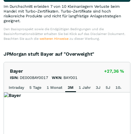
Im Durchschnitt erleiden 7 von 10 Kleinanlegern Verluste beim
Handel mit Turbo-Zertifikaten. Turbo-Zertifikate sind hoch
risikoreiche Produkte und nicht für langfristige Anlagestrategien
geeignet.
Den Basisprospekt sowie die Endgültigen Bedingungen und die
Basisinformationsblätter erhalten Sie bei Klick auf das Disclaimer Dokument.
Beachten Sie auch die
weiteren Hinweise
zu dieser Werbung.
JPMorgan stuft Bayer auf "Overweight"
Bayer
+27,36
%
ISIN:
DE000BAY0017
WKN:
BAY001
Intraday
5 Tage
1 Monat
3M
1 Jahr
3J
5J
10J
Ma