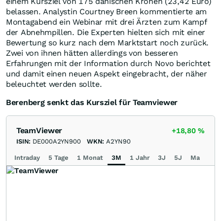
einem Kursziel von 175 dänischen Kronen (23,42 Euro)
belassen. Analystin Courtney Breen kommentierte am
Montagabend ein Webinar mit drei Ärzten zum Kampf
der Abnehmpillen. Die Experten hielten sich mit einer
Bewertung so kurz nach dem Marktstart noch zurück.
Zwei von ihnen hätten allerdings von besseren
Erfahrungen mit der Information durch Novo berichtet
und damit einen neuen Aspekt eingebracht, der näher
beleuchtet werden sollte.
Berenberg senkt das Kursziel für Teamviewer
TeamViewer
+18,80
%
ISIN:
DE000A2YN900
WKN:
A2YN90
Intraday
5 Tage
1 Monat
3M
1 Jahr
3J
5J
Max