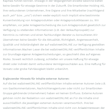
Kapitals führen können. Etwaige in der Vergangenheit erzielte Gewinne bieten
keine Gewähr für etwaige Gewinne in der Zukunft. Die Smartbroker Holding AG,
ihre verbundenen Unternehmen, ihre Organe und ihre Mitarbeiter (nachfolgend
auch „wir“ bzw. „uns“) sichern weder explizit noch implizit eine bestimmte
Kursentwicklung von Anlageprodukten oder Anlageproduktklassen zu. Wir
empfehlen, vor jeder Anlageentscheidung die zum Anlageprodukt gesetzlich zur
Verfügung zu stellenden Informationen (z.B. den Verkaufsprospekt) zur
Kenntnis zu nehmen und einen fachkundigen Berater zu konsultieren.Wir
übernehmen keine Gewähr für die Aktualität, Richtigkeit, Angemessenheit,
Qualität und Vollständigkeit der auf wallstreetONLINE zur Verfügung gestellten
Informationen.Machen Leser die bei wallstreetONLINE veröffentlichten Inhalte
zur Grundlage eigener Anlageentscheidungen, so geschieht dies auf eigenes
Risiko. Soweit rechtlich zulässig, schließen wir unsere Haftung für etwaige
direkt oder indirekt damit verbundene Vermögensschäden aus. Eine Haftung für
Vorsatz oder grobe Fahrlässigkeit bleibt unberührt.
Ergänzender Hinweis für Inhalte externer Autoren:
Auf die bei wallstreetONLINE veröffentlichten Inhalte externer Autoren (wie z.B.
von Gastkommentatoren, Nachrichtenagenturen oder nicht zur Smartbroker-
Gruppe gehörende Unternehmen) haben wir keinen Einfluss. Externe Autoren
gehören nicht der Redaktion von wallstreetONLINE an.Für die Inhalte sind
ausschließlich die jeweiligen externen Autoren verantwortlich. Ihre bei
wallstreetONLINE veröffentlichten Inhalte sind nicht von Anlageinteressen der