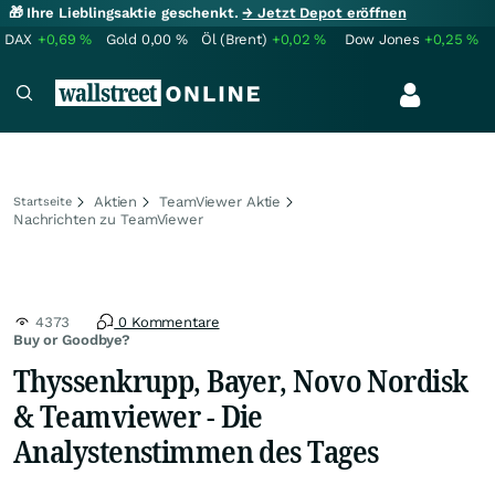
🎁 Ihre Lieblingsaktie geschenkt.
→ Jetzt Depot eröffnen
DAX
+0,69
%
Gold
0,00
%
Öl (Brent)
+0,02
%
Dow Jones
+0,25
%
Aktien
TeamViewer Aktie
Startseite
Nachrichten zu TeamViewer
4373
0 Kommentare
Buy or Goodbye?
Thyssenkrupp, Bayer, Novo Nordisk
& Teamviewer - Die
Analystenstimmen des Tages