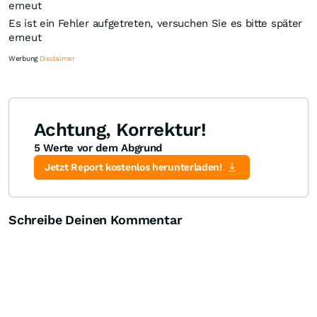
erneut
Es ist ein Fehler aufgetreten, versuchen Sie es bitte später
erneut
Werbung
Disclaimer
Achtung, Korrektur!
5 Werte vor dem Abgrund
Knock-Out-Suche
Optionsschein-Suche
Zertifikate-Suche
Jetzt Report kostenlos herunterladen!
Schreibe Deinen Kommentar