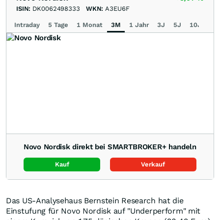
ISIN:
DK0062498333
WKN:
A3EU6F
Intraday
5 Tage
1 Monat
3M
1 Jahr
3J
5J
10J
Ma
Novo Nordisk direkt bei SMARTBROKER+ handeln
Kauf
Verkauf
Das US-Analysehaus Bernstein Research hat die
Einstufung für Novo Nordisk auf "Underperform" mit