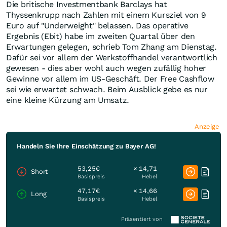
Die britische Investmentbank Barclays hat
Thyssenkrupp nach Zahlen mit einem Kursziel von 9
Euro auf "Underweight" belassen. Das operative
Ergebnis (Ebit) habe im zweiten Quartal über den
Erwartungen gelegen, schrieb Tom Zhang am Dienstag.
Dafür sei vor allem der Werkstoffhandel verantwortlich
gewesen - dies aber wohl auch wegen zufällig hoher
Gewinne vor allem im US-Geschäft. Der Free Cashflow
sei wie erwartet schwach. Beim Ausblick gebe es nur
eine kleine Kürzung am Umsatz.
Anzeige
Handeln Sie Ihre Einschätzung zu Bayer AG!
53,25€
× 14,71
Short
Basispreis
Hebel
47,17€
× 14,66
Long
Basispreis
Hebel
Präsentiert von