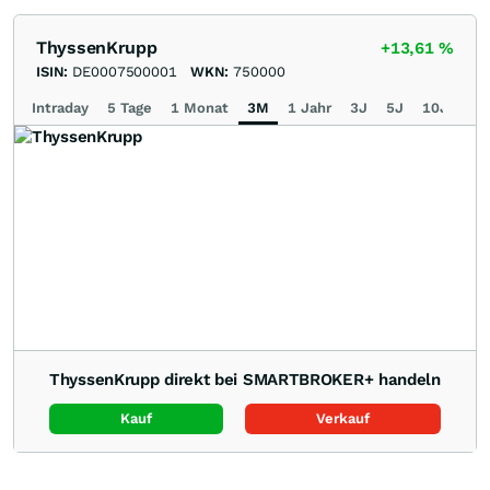
ThyssenKrupp
+13,61
%
ISIN:
DE0007500001
WKN:
750000
Intraday
5 Tage
1 Monat
3M
1 Jahr
3J
5J
10J
Ma
ThyssenKrupp direkt bei SMARTBROKER+ handeln
Kauf
Verkauf