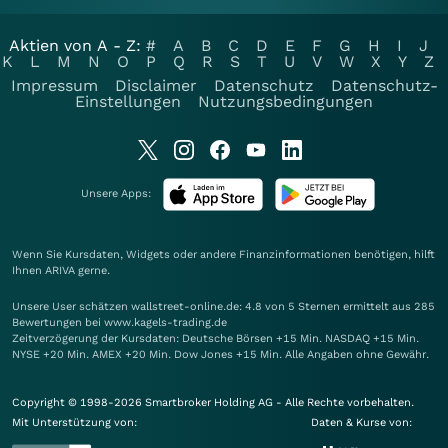
Aktien von A - Z:
#
A
B
C
D
E
F
G
H
I
J
K
L
M
N
O
P
Q
R
S
T
U
V
W
X
Y
Z
Impressum
Disclaimer
Datenschutz
Datenschutz-
Einstellungen
Nutzungsbedingungen
Unsere Apps:
Wenn Sie Kursdaten, Widgets oder andere Finanzinformationen benötigen, hilft
Ihnen
ARIVA
gerne.
Unsere User schätzen wallstreet-online.de: 4.8 von 5 Sternen ermittelt aus 285
Bewertungen bei www.kagels-trading.de
Zeitverzögerung der Kursdaten: Deutsche Börsen +15 Min. NASDAQ +15 Min.
NYSE +20 Min. AMEX +20 Min. Dow Jones +15 Min. Alle Angaben ohne Gewähr.
Copyright © 1998-2026 Smartbroker Holding AG - Alle Rechte vorbehalten.
Mit Unterstützung von:
Daten & Kurse von: