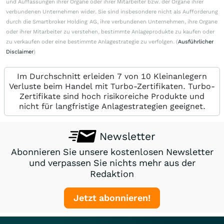
und Auffassungen ihrer Organe oder ihrer Mitarbeiter bzw. der Organe ihrer
verbundenen Unternehmen wider. Sie sind insbesondere nicht als Aufforderung
durch die Smartbroker Holding AG, ihre verbundenen Unternehmen, ihre Organe
oder ihrer Mitarbeiter zu verstehen, bestimmte Anlageprodukte zu kaufen oder
zu verkaufen oder eine bestimmte Anlagestrategie zu verfolgen. (
Ausführlicher
Disclaimer
)
Im Durchschnitt erleiden 7 von 10 Kleinanlegern
Verluste beim Handel mit Turbo-Zertifikaten. Turbo-
Zertifikate sind hoch risikoreiche Produkte und
nicht für langfristige Anlagestrategien geeignet.
Newsletter
Abonnieren Sie unsere kostenlosen Newsletter
und verpassen Sie nichts mehr aus der
Redaktion
Jetzt abonnieren!