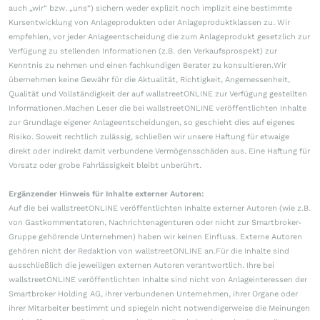
auch „wir“ bzw. „uns“) sichern weder explizit noch implizit eine bestimmte
Kursentwicklung von Anlageprodukten oder Anlageproduktklassen zu. Wir
empfehlen, vor jeder Anlageentscheidung die zum Anlageprodukt gesetzlich zur
Verfügung zu stellenden Informationen (z.B. den Verkaufsprospekt) zur
Kenntnis zu nehmen und einen fachkundigen Berater zu konsultieren.Wir
übernehmen keine Gewähr für die Aktualität, Richtigkeit, Angemessenheit,
Qualität und Vollständigkeit der auf wallstreetONLINE zur Verfügung gestellten
Informationen.Machen Leser die bei wallstreetONLINE veröffentlichten Inhalte
zur Grundlage eigener Anlageentscheidungen, so geschieht dies auf eigenes
Risiko. Soweit rechtlich zulässig, schließen wir unsere Haftung für etwaige
direkt oder indirekt damit verbundene Vermögensschäden aus. Eine Haftung für
Vorsatz oder grobe Fahrlässigkeit bleibt unberührt.
Ergänzender Hinweis für Inhalte externer Autoren:
Auf die bei wallstreetONLINE veröffentlichten Inhalte externer Autoren (wie z.B.
von Gastkommentatoren, Nachrichtenagenturen oder nicht zur Smartbroker-
Gruppe gehörende Unternehmen) haben wir keinen Einfluss. Externe Autoren
gehören nicht der Redaktion von wallstreetONLINE an.Für die Inhalte sind
ausschließlich die jeweiligen externen Autoren verantwortlich. Ihre bei
wallstreetONLINE veröffentlichten Inhalte sind nicht von Anlageinteressen der
Smartbroker Holding AG, ihrer verbundenen Unternehmen, ihrer Organe oder
ihrer Mitarbeiter bestimmt und spiegeln nicht notwendigerweise die Meinungen