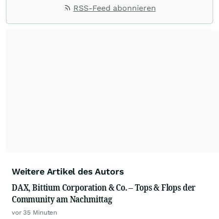
Impulse aus der Community. Ob Tech-Aktien,
RSS-Feed abonnieren
Rohstoffe oder Krypto – die Beiträge sind kurz,
prägnant und regen zur Diskussion an, sodass
Leser schnell einen Überblick gewinnen und
eigene Marktideen entwickeln können.
Weitere Artikel des Autors
DAX, Bittium Corporation & Co. – Tops & Flops der
Community am Nachmittag
vor 35 Minuten