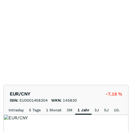
EUR/CNY
-7,18
%
ISIN:
EU0001458304
WKN:
145830
Intraday
5 Tage
1 Monat
3M
1 Jahr
3J
5J
10J
Ma