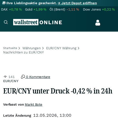
🎁 Ihre Lieblingsaktie geschenkt.
→ Jetzt Depot eröffnen
DAX
+0,78
%
Gold
+1,99
%
Öl (Brent)
-1,11
%
Dow Jones
+0,22
%
Währungen
EUR/CNY Währung
Startseite
Nachrichten zu EUR/CNY
141
0 Kommentare
EUR/CNY
EUR/CNY unter Druck -0,42 % in 24h
Verfasst von
Markt Bote
12.05.2026, 13:00
Letzte Änderung