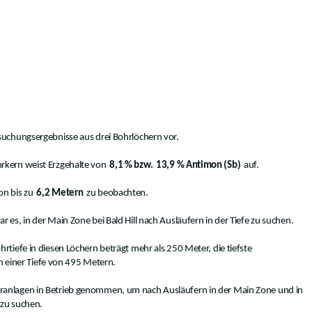
rsuchungsergebnisse aus drei Bohrlöchern vor.
rkern weist Erzgehalte von
8,1 % bzw.
13,9 % Antimon (Sb)
auf.
on bis zu
6,2 Metern
zu beobachten.
r es, in der Main Zone bei Bald Hill nach Ausläufern in der Tiefe zu suchen.
hrtiefe in diesen Löchern beträgt mehr als 250 Meter, die tiefste
n einer Tiefe von 495 Metern.
ranlagen in Betrieb genommen, um nach Ausläufern in der Main Zone und in
zu suchen.