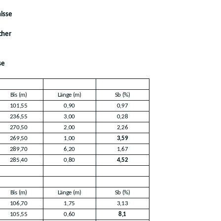
isse
cher
se
Bis (m)
Länge (m)
Sb (%)
101,55
0,90
0,97
236,55
3,00
0,28
270,50
2,00
2,26
269,50
1,00
3,59
289,70
6,20
1,67
285,40
0,80
4,52
Bis (m)
Länge (m)
Sb (%)
106,70
1,75
3,13
105,55
0,60
8,1