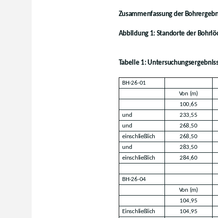
Zusammenfassung der Bohrergebn
Abbildung 1: Standorte der Bohrlö
Tabelle 1: Untersuchungsergebnis
BH-26-01
Von (m)
100,65
und
233,55
und
268,50
einschließlich
268,50
und
283,50
einschließlich
284,60
BH-26-04
Von (m)
104,95
Einschließlich
104,95