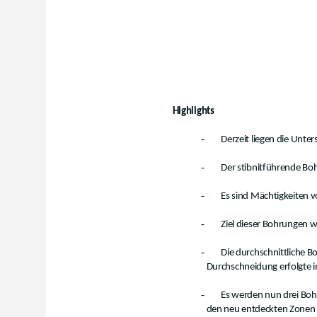
Highlights
-
Derzeit liegen die Unte
-
Der stibnitführende Boh
-
Es sind Mächtigkeiten v
-
Ziel dieser Bohrungen wa
-
Die durchschnittliche Bo
Durchschneidung erfolgte i
-
Es werden nun drei Boh
den neu entdeckten Zonen 