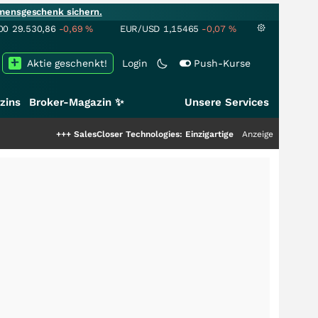
mensgeschenk sichern.
00
29.530,86
-0,69
%
EUR/USD
1,15465
-0,07
%
Aktie geschenkt!
Login
Push-Kurse
zins
Broker-Magazin ✨
Unsere Services
+++
SalesCloser Technologies: Einzigartige Leistung zieht die Top-Dogs an!
Anzeige
+