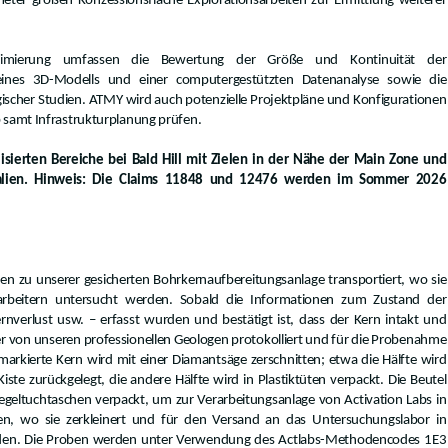
ter großen Konzessionsfläche Explorationsarbeiten zur Ermittlung weiterer
imierung umfassen die Bewertung der Größe und Kontinuität der
eines 3D-Modells und einer computergestützten Datenanalyse sowie die
rgischer Studien. ATMY wird auch potenzielle Projektpläne und Konfigurationen
 samt Infrastrukturplanung prüfen.
lisierten Bereiche bei Bald Hill mit Zielen in der Nähe der Main Zone und
alien. Hinweis: Die Claims 11848 und 12476 werden im Sommer 2026
 zu unserer gesicherten Bohrkernaufbereitungsanlage transportiert, wo sie
rbeitern untersucht werden. Sobald die Informationen zum Zustand der
rnverlust usw. – erfasst wurden und bestätigt ist, dass der Kern intakt und
r von unseren professionellen Geologen protokolliert und für die Probenahme
arkierte Kern wird mit einer Diamantsäge zerschnitten; etwa die Hälfte wird
ste zurückgelegt, die andere Hälfte wird in Plastiktüten verpackt. Die Beutel
egeltuchtaschen verpackt, um zur Verarbeitungsanlage von Activation Labs in
den, wo sie zerkleinert und für den Versand an das Untersuchungslabor in
erden. Die Proben werden unter Verwendung des Actlabs-Methodencodes 1E3