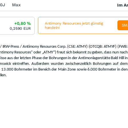
0J
Max
Im Ar
+0,80
%
Antimony Resources jetzt günstig
SM
handeln!
0,2590
EUR
 / IRW-Press / Antimony Resources Corp. (CSE: ATMY) (OTCQB: ATMYF) (FWB:
timony Resources“ oder „ATMY“) freut sich bekannt zu geben, dass nun nach
se aus der letzten Phase der Bohrungen in der Antimonlagerstätte Bald Hill in
nswick eintreffen. Außerdem wurden zwischenzeitlich Bohrungen auf dem
und 13.000 Bohrmeter im Bereich der Main Zone sowie 6.000 Bohrmeter in den
len.