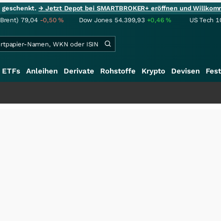
ie geschenkt.
→ Jetzt Depot bei SMARTBROKER+ eröffnen und Willkom
(Brent)
79,04
-0,50
%
Dow Jones
54.399,93
+0,46
%
US Tech 1
ETFs
Anleihen
Derivate
Rohstoffe
Krypto
Devisen
Fest