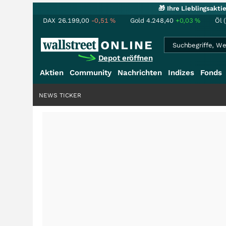
🎁 Ihre Lieblingsakt
DAX
26.199,00
-0,51
%
Gold
4.248,40
+0,03
%
Öl 
Depot eröffnen
Aktien
Community
Nachrichten
Indizes
Fonds
NEWS TICKER