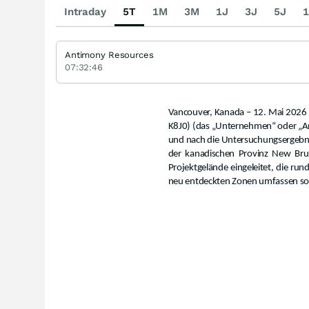
Intraday
5T
1M
3M
1J
3J
5J
1
Antimony Resources
07:32:46
Vancouver, Kanada – 12. Mai 2026
K8J0) (das „Unternehmen“ oder „An
und nach die Untersuchungsergebnis
der kanadischen Provinz New Bru
Projektgelände eingeleitet, die r
neu entdeckten Zonen umfassen sol