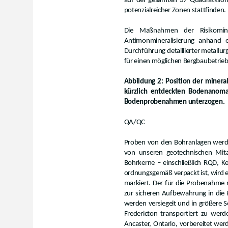
auf der gesamten 37 Quadratkilome
potenzialreicher Zonen stattfinden.
Die Maßnahmen der Risikomin
Antimonmineralisierung anhand 
Durchführung detaillierter metallu
für einen möglichen Bergbaubetrieb
Abbildung 2: Position der minera
kürzlich entdeckten Bodenanom
Bodenprobenahmen unterzogen.
QA/QC
Proben von den Bohranlagen werden
von unseren geotechnischen Mita
Bohrkerne – einschließlich RQD, Ke
ordnungsgemäß verpackt ist, wird e
markiert. Der für die Probenahme m
zur sicheren Aufbewahrung in die Ki
werden versiegelt und in größere S
Fredericton transportiert zu wer
Ancaster, Ontario, vorbereitet w