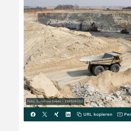
Foto: Sunshine Seeds - 198506252
URL kopieren
Per