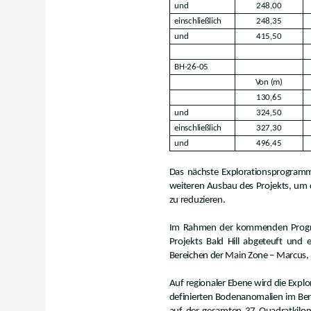
und
248,00
einschließlich
248,35
und
415,50
BH-26-05
Von (m)
130,65
und
324,50
einschließlich
327,30
und
496,45
Das nächste Explorationsprogramm 
weiteren Ausbau des Projekts, um di
zu reduzieren.
Im Rahmen der kommenden Progra
Projekts Bald Hill abgeteuft und
Bereichen der Main Zone – Marcus, 
Auf regionaler Ebene wird die Exp
definierten Bodenanomalien im Ber