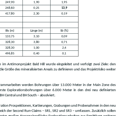
249,90
1,90
1,95
248,60
0,25
13,9
417,80
2,30
0,19
Bis (m)
Länge (m)
Sb (%)
133,75
3,10
0,09
328,30
3,80
0,71
328,30
1,00
2,4
496,85
0,40
0,1
im Antimonprojekt Bald Hill wurde eingeleitet und verfolgt zwei Ziele: den
e Größe des mineralisierten Areals zu definieren und das Projektrisiko weiter
mmarbeiten werden Bohrungen über 13.000 Meter in der Main Zone des
 erste Explorationsbohrungen über 6.000 Meter in den drei neu definierten
BH Central und BH South – absolviert.
loration Prospektionen, Kartierungen, Grabungen und Probenahmen in den neu
eich der Second Run-Claims – SR1, SR2 und SR3 – umfassen. Zusätzlich sollen