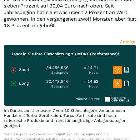
sieben Prozent auf 30,04 Euro nach oben. Seit
Jahresbeginn hat sie etwas über 12 Prozent an Wert
gewonnen, in den vergangenen zwölf Monaten aber fast
18 Prozent eingebüßt.
Anzeige
Handeln Sie Ihre Einschätzung zu MDAX (Performance)!
34.455,93€
× 14,71
Short
Basispreis
Hebel
30.473,54€
× 14,52
Long
Basispreis
Hebel
Präsentiert von
Im Durchschnitt erleiden 7 von 10 Kleinanlegern Verluste beim
Handel mit Turbo-Zertifikaten. Turbo-Zertifikate sind hoch
risikoreiche Produkte und nicht für langfristige Anlagestrategien
geeignet.
Den Basisprospekt sowie die Endgültigen Bedingungen und die
Basisinformationsblätter erhalten Sie bei Klick auf das Disclaimer Dokument.