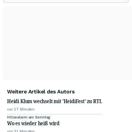
von allen wichtigen Finanzstandorten der Welt.
Die Nutzung der Inhalte in Form eines RSS-
Feeds ist ausschließlich für private und nicht
kommerzielle Internetangebote zulässig. Eine
dauerhafte Archivierung der dpa-AFX-
Nachrichten auf diesen Seiten ist nicht zulässig.
Alle Rechte bleiben vorbehalten. (dpa-AFX)
Weitere Artikel des Autors
Heidi Klum wechselt mit 'HeidiFest' zu RTL
vor 17 Minuten
Hitzealarm am Sonntag
Wo es wieder heiß wird
vor 21 Minuten