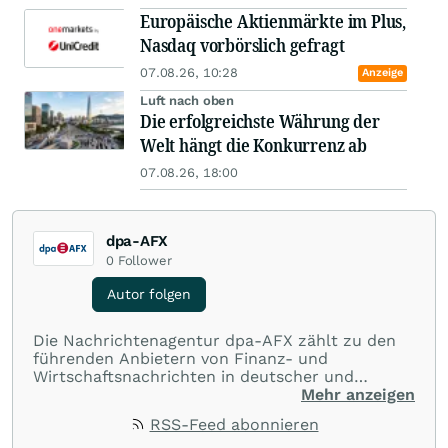
Europäische Aktienmärkte im Plus,
Nasdaq vorbörslich gefragt
07.08.26, 10:28
Anzeige
Luft nach oben
Die erfolgreichste Währung der
Welt hängt die Konkurrenz ab
07.08.26, 18:00
dpa-AFX
0
Follower
Autor folgen
Die Nachrichtenagentur dpa-AFX zählt zu den
führenden Anbietern von Finanz- und
Wirtschaftsnachrichten in deutscher und
englischer Sprache. Gestützt auf ein
Mehr anzeigen
internationales Agentur-Netzwerk berichtet
RSS-Feed abonnieren
dpa-AFX unabhängig, zuverlässig und schnell