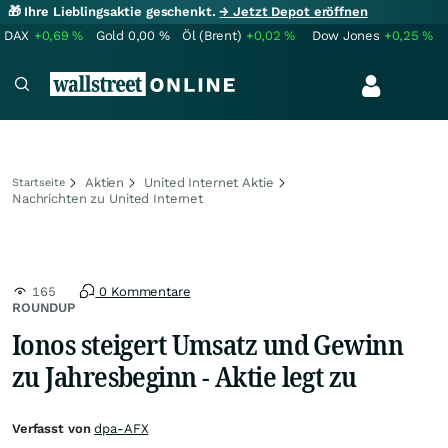
🎁 Ihre Lieblingsaktie geschenkt.
→ Jetzt Depot eröffnen
DAX
+0,69
%
Gold
0,00
%
Öl (Brent)
+0,02
%
Dow Jones
+0,25
%
Aktien
United Internet Aktie
Startseite
Nachrichten zu United Internet
165
0 Kommentare
ROUNDUP
Ionos steigert Umsatz und Gewinn
zu Jahresbeginn - Aktie legt zu
Verfasst von
dpa-AFX