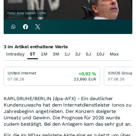
Foto: Arne Dedert - DPA
3 im Artikel enthaltene Werte
Intraday
5T
1M
3M
1J
3J
5J
10J
Max
United Internet
IONOS Group
+0,92
%
07.08.26
23,860
EUR
07.08.26
KARLSRUHE/BERLIN (dpa-AFX) - Ein deutlicher
Kundenzuwachs hat dem Internetdienstleister Ionos zu
Jahresbeginn angetrieben. Der Konzern steigerte
Umsatz und Gewinn. Die Prognose für 2026 wurde
zudem bestätigt. Bei den Anlegern kam das sehr gut an.
Für die im MDax gelistete Aktie ging es zuletzt um über