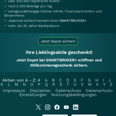
✅ über 550.000 registrierte Nutzer
✅ rund 2.000 Beiträge pro Tag
✅ verlagsunabhängige Partner ARIVA, FinanzNachrichten und
BörsenNews
✅ Jederzeit einfach handeln beim
SMARTBROKER+
✅ mehr als 25 Jahre Marktpräsenz
Jetzt Depot sichern
Ihre Lieblingsaktie geschenkt!
Jetzt Depot bei SMARTBROKER+ eröffnen und
Willkommensgeschenk sichern.
Aktien von A - Z:
#
A
B
C
D
E
F
G
H
I
J
K
L
M
N
O
P
Q
R
S
T
U
V
W
X
Y
Z
Impressum
Disclaimer
Datenschutz
Datenschutz-
Einstellungen
Nutzungsbedingungen