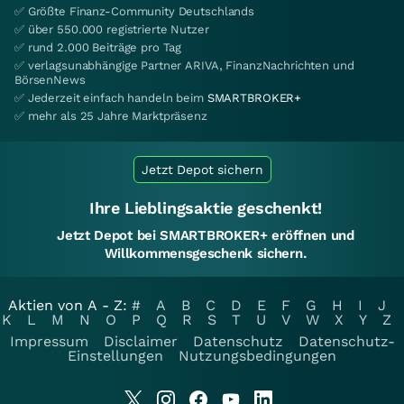
✅ Größte Finanz-Community Deutschlands
✅ über 550.000 registrierte Nutzer
✅ rund 2.000 Beiträge pro Tag
✅ verlagsunabhängige Partner ARIVA, FinanzNachrichten und
BörsenNews
✅ Jederzeit einfach handeln beim
SMARTBROKER+
✅ mehr als 25 Jahre Marktpräsenz
Jetzt Depot sichern
Ihre Lieblingsaktie geschenkt!
Jetzt Depot bei SMARTBROKER+ eröffnen und
Willkommensgeschenk sichern.
Aktien von A - Z:
#
A
B
C
D
E
F
G
H
I
J
K
L
M
N
O
P
Q
R
S
T
U
V
W
X
Y
Z
Impressum
Disclaimer
Datenschutz
Datenschutz-
Einstellungen
Nutzungsbedingungen