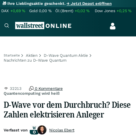
🎁 Ihre Lieblingsaktie geschenkt.
→ Jetzt Depot eröffnen
DAX
+0,69
%
Gold
0,00
%
Öl (Brent)
+0,02
%
Dow Jones
+0,25
%
Aktien
D-Wave Quantum Aktie
Startseite
Nachrichten zu D-Wave Quantum
32213
0 Kommentare
Quantencomputing wird heiß
D-Wave vor dem Durchbruch? Diese
Zahlen elektrisieren Anleger
Verfasst von
Nicolas Ebert