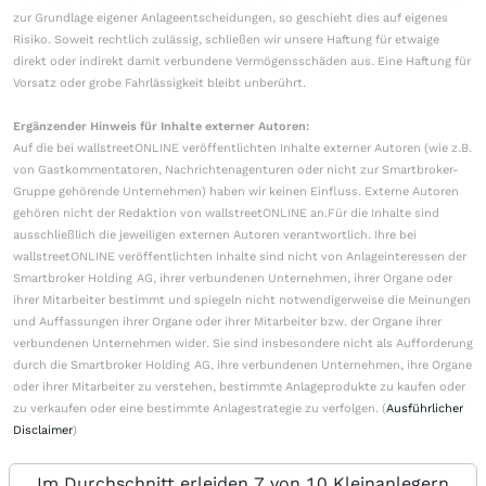
zur Grundlage eigener Anlageentscheidungen, so geschieht dies auf eigenes
Risiko. Soweit rechtlich zulässig, schließen wir unsere Haftung für etwaige
direkt oder indirekt damit verbundene Vermögensschäden aus. Eine Haftung für
Vorsatz oder grobe Fahrlässigkeit bleibt unberührt.
Ergänzender Hinweis für Inhalte externer Autoren:
Auf die bei wallstreetONLINE veröffentlichten Inhalte externer Autoren (wie z.B.
von Gastkommentatoren, Nachrichtenagenturen oder nicht zur Smartbroker-
Gruppe gehörende Unternehmen) haben wir keinen Einfluss. Externe Autoren
gehören nicht der Redaktion von wallstreetONLINE an.Für die Inhalte sind
ausschließlich die jeweiligen externen Autoren verantwortlich. Ihre bei
wallstreetONLINE veröffentlichten Inhalte sind nicht von Anlageinteressen der
Smartbroker Holding AG, ihrer verbundenen Unternehmen, ihrer Organe oder
ihrer Mitarbeiter bestimmt und spiegeln nicht notwendigerweise die Meinungen
und Auffassungen ihrer Organe oder ihrer Mitarbeiter bzw. der Organe ihrer
verbundenen Unternehmen wider. Sie sind insbesondere nicht als Aufforderung
durch die Smartbroker Holding AG, ihre verbundenen Unternehmen, ihre Organe
oder ihrer Mitarbeiter zu verstehen, bestimmte Anlageprodukte zu kaufen oder
zu verkaufen oder eine bestimmte Anlagestrategie zu verfolgen. (
Ausführlicher
Disclaimer
)
Im Durchschnitt erleiden 7 von 10 Kleinanlegern