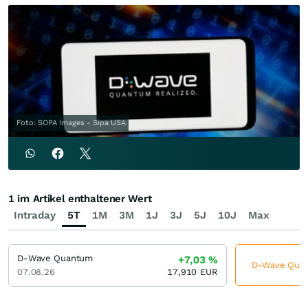
Foto: SOPA Images - Sipa USA
1 im Artikel enthaltener Wert
Intraday
5T
1M
3M
1J
3J
5J
10J
Max
D-Wave Quantum
+7,03
%
D-Wave Quant
07.08.26
17,910
EUR