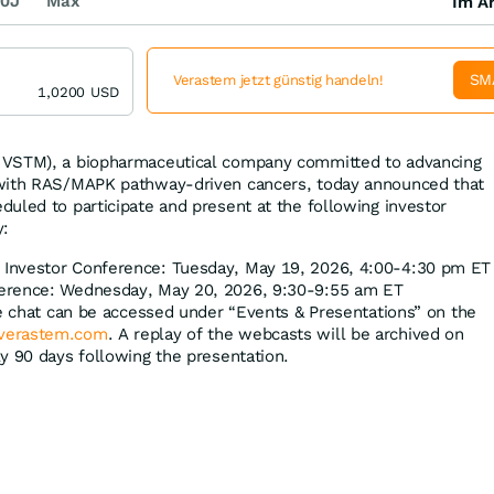
0J
Max
Im Ar
SM
Verastem jetzt günstig handeln!
1,0200
USD
 VSTM), a biopharmaceutical company committed to advancing
 with RAS/MAPK pathway-driven cancers, today announced that
uled to participate and present at the following investor
y:
Investor Conference: Tuesday, May 19, 2026, 4:00-4:30 pm ET
erence: Wednesday, May 20, 2026, 9:30-9:55 am ET
de chat can be accessed under “Events & Presentations” on the
erastem.com
. A replay of the webcasts will be archived on
y 90 days following the presentation.