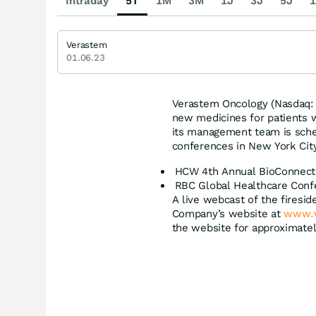
Intraday
5T
1M
3M
1J
3J
5J
1
Verastem
01.06.23
Verastem Oncology (Nasdaq:
new medicines for patients
its management team is sched
conferences in New York Cit
HCW 4th Annual BioConnect 
RBC Global Healthcare Conf
A live webcast of the firesi
Company’s website at
www.v
the website for approximatel