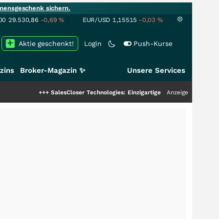
mensgeschenk sichern.
00
29.530,86
-0,69
%
EUR/USD
1,15515
-0,03
%
Aktie geschenkt!
Login
Push-Kurse
zins
Broker-Magazin ✨
Unsere Services
++
SalesCloser Technologies: Einzigartige Leistung zieht die Top-Dogs an!
Anzeige
++