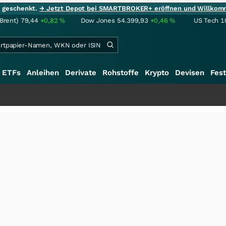
ie geschenkt.
→ Jetzt Depot bei SMARTBROKER+ eröffnen und Willkom
(Brent)
79,44
+0,82
%
Dow Jones
54.399,93
+0,46
%
US Tech 1
ETFs
Anleihen
Derivate
Rohstoffe
Krypto
Devisen
Fest
+