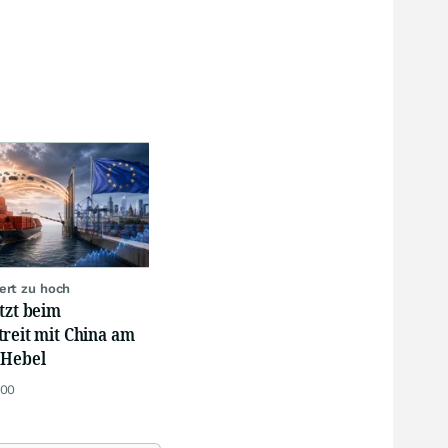
ert zu hoch
tzt beim
treit mit China am
 Hebel
:00