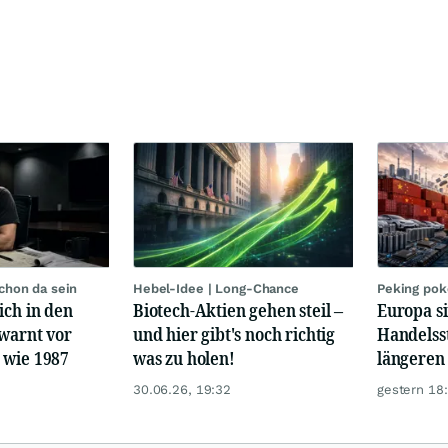
chon da sein
Hebel-Idee | Long-Chance
Peking pok
ich in den
Biotech-Aktien gehen steil –
Europa si
 warnt vor
und hier gibt's noch richtig
Handelss
 wie 1987
was zu holen!
längeren
30.06.26, 19:32
gestern 18