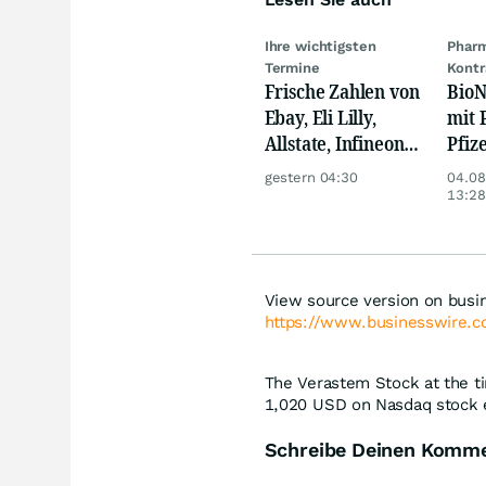
Ihre wichtigsten
Pharm
Termine
Kontr
Frische Zahlen von
BioN
Ebay, Eli Lilly,
mit 
Allstate, Infineon,
Pfize
Novo Nordisk,
Übe
gestern 04:30
04.08
Disney
13:28
View source version on busi
https://www.businesswire
The Verastem Stock at the ti
1,020
USD
on Nasdaq stock e
Schreibe Deinen Komm