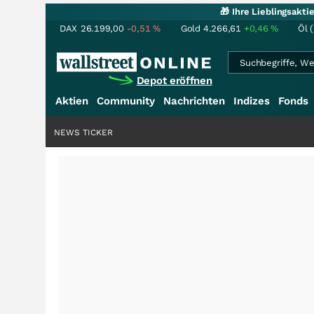
🎁 Ihre Lieblingsakt
DAX
26.199,00
-0,51
%
Gold
4.266,61
+0,46
%
Öl 
Depot eröffnen
Aktien
Community
Nachrichten
Indizes
Fonds
NEWS TICKER