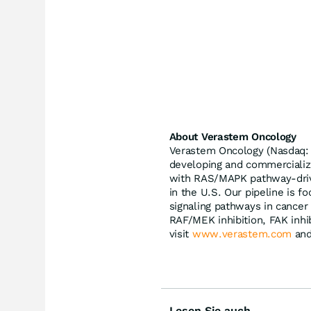
About Verastem Oncology
Verastem Oncology (Nasdaq:
developing and commercializ
with RAS/MAPK pathway-dri
in the U.S. Our pipeline is f
signaling pathways in cancer
RAF/MEK inhibition, FAK inhi
visit
www.verastem.com
and
Lesen Sie auch