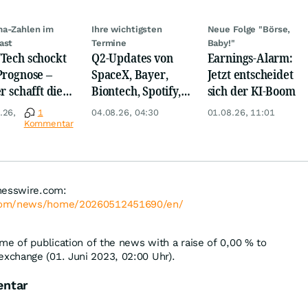
a-Zahlen im
Ihre wichtigsten
Neue Folge "Börse,
ast
Termine
Baby!"
Tech schockt
Q2-Updates von
Earnings-Alarm:
Prognose –
SpaceX, Bayer,
Jetzt entscheidet
r schafft die
Biontech, Spotify,
sich der KI-Boom
rraschung
Pfizer, Continental,
.26,
1
04.08.26, 04:30
01.08.26, 11:01
Merck & Co
Kommentar
nesswire.com:
.com/news/home/20260512451690/en/
me of publication of the news with a raise of
0,00
%
to
xchange (01. Juni 2023, 02:00 Uhr).
entar