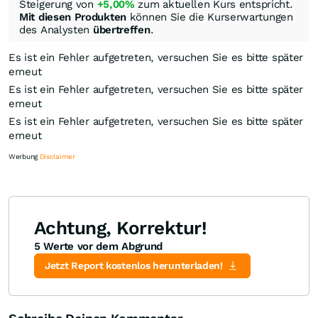
Steigerung von
+5,00%
zum aktuellen Kurs entspricht.
Mit diesen Produkten
können Sie die Kurserwartungen
des Analysten
übertreffen
.
Es ist ein Fehler aufgetreten, versuchen Sie es bitte später
erneut
Es ist ein Fehler aufgetreten, versuchen Sie es bitte später
erneut
Es ist ein Fehler aufgetreten, versuchen Sie es bitte später
erneut
Werbung
Disclaimer
Achtung, Korrektur!
5 Werte vor dem Abgrund
Knock-Out-Suche
Optionsschein-Suche
Zertifikate-Suche
Jetzt Report kostenlos herunterladen!