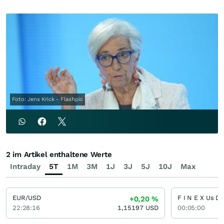
Foto: Jens Krick - Flashpic
2 im Artikel enthaltene Werte
Intraday
5T
1M
3M
1J
3J
5J
10J
Max
EUR/USD
+0,20
%
22:28:16
1,15197
USD
00:05:00