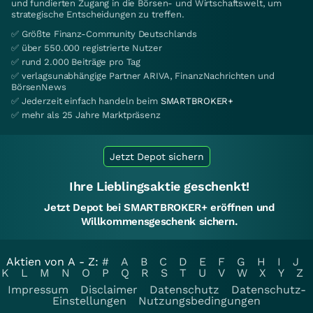
und fundierten Zugang in die Börsen- und Wirtschaftswelt, um
strategische Entscheidungen zu treffen.
✅ Größte Finanz-Community Deutschlands
✅ über 550.000 registrierte Nutzer
✅ rund 2.000 Beiträge pro Tag
✅ verlagsunabhängige Partner ARIVA, FinanzNachrichten und
BörsenNews
✅ Jederzeit einfach handeln beim
SMARTBROKER+
✅ mehr als 25 Jahre Marktpräsenz
Jetzt Depot sichern
Ihre Lieblingsaktie geschenkt!
Jetzt Depot bei SMARTBROKER+ eröffnen und
Willkommensgeschenk sichern.
Aktien von A - Z:
#
A
B
C
D
E
F
G
H
I
J
K
L
M
N
O
P
Q
R
S
T
U
V
W
X
Y
Z
Impressum
Disclaimer
Datenschutz
Datenschutz-
Einstellungen
Nutzungsbedingungen