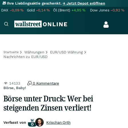
🎁 Ihre Lieblingsaktie geschenkt.
→ Jetzt Depot eröffnen
DAX
-0,09
%
Gold
-0,14
%
Öl (Brent)
+4,95
%
Dow Jones
-0,92
%
Währungen
EUR/USD Währung
Startseite
Nachrichten zu EUR/USD
14133
0 Kommentare
Börse, Baby!
Börse unter Druck: Wer bei
steigenden Zinsen verliert!
Verfasst von
Krischan Orth