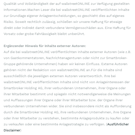
Qualität und Vollständigkeit der auf wallstreetONLINE zur Verfügung gestellten
Informationen.Machen Leser die bei wallstreetONLINE veröffentlichten Inhalte
zur Grundlage eigener Anlageentscheidungen, so geschieht dies auf eigenes
Risiko. Soweit rechtlich zulässig, schließen wir unsere Haftung für etwaige
direkt oder indirekt damit verbundene Vermögensschäden aus. Eine Haftung für
Vorsatz oder grobe Fahrlässigkeit bleibt unberührt.
Ergänzender Hinweis für Inhalte externer Autoren:
Auf die bei wallstreetONLINE veröffentlichten Inhalte externer Autoren (wie z.B.
von Gastkommentatoren, Nachrichtenagenturen oder nicht zur Smartbroker-
Gruppe gehörende Unternehmen) haben wir keinen Einfluss. Externe Autoren
gehören nicht der Redaktion von wallstreetONLINE an.Für die Inhalte sind
ausschließlich die jeweiligen externen Autoren verantwortlich. Ihre bei
wallstreetONLINE veröffentlichten Inhalte sind nicht von Anlageinteressen der
Smartbroker Holding AG, ihrer verbundenen Unternehmen, ihrer Organe oder
ihrer Mitarbeiter bestimmt und spiegeln nicht notwendigerweise die Meinungen
und Auffassungen ihrer Organe oder ihrer Mitarbeiter bzw. der Organe ihrer
verbundenen Unternehmen wider. Sie sind insbesondere nicht als Aufforderung
durch die Smartbroker Holding AG, ihre verbundenen Unternehmen, ihre Organe
oder ihrer Mitarbeiter zu verstehen, bestimmte Anlageprodukte zu kaufen oder
zu verkaufen oder eine bestimmte Anlagestrategie zu verfolgen. (
Ausführlicher
Disclaimer
)