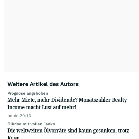
mit ihren Kolleginnen und Kollegen aus den
Partnerredaktionen exklusiv, fundiert,
ausgewogen sowie unabhängig für den Anleger.
Die Zentralredaktion recherchiert intensiv, um
Anlegern der Kategorie Selbstentscheider
relevante Informationen für ihre
Anlageentscheidungen liefern zu können.
NEU:
Podcast "Börse, Baby!"
Weitere Artikel des Autors
Prognose angehoben
Mehr Miete, mehr Dividende? Monatszahler Realty
Income macht Lust auf mehr!
heute 20:13
Ölkrise mit vollen Tanks
Die weltweiten Ölvorräte sind kaum gesunken, trotz
Krise