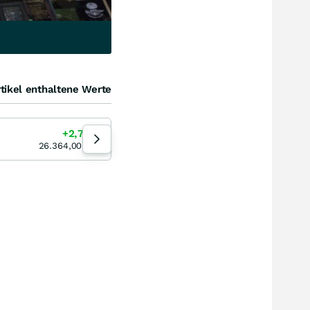
tikel enthaltene Werte
E-Stoxx 50
+2,78
%
+3,23
%
07.08.26
26.364,00
PKT
6.523,86
PKT