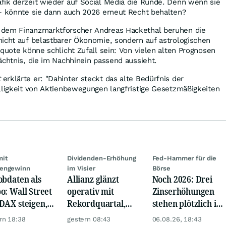
fik derzeit wieder auf Social Media die Runde. Denn wenn sie
 – könnte sie dann auch 2026 erneut Recht behalten?
 dem Finanzmarktforscher Andreas Hackethal beruhen die
nicht auf belastbarer Ökonomie, sondern auf astrologischen
rquote könne schlicht Zufall sein: Von vielen alten Prognosen
ächtnis, die im Nachhinein passend aussieht.
t
erklärte er: "Dahinter steckt das alte Bedürfnis der
lligkeit von Aktienbewegungen langfristige Gesetzmäßigkeiten
mit
Dividenden-Erhöhung
Fed-Hammer für die
engewinn
im Visier
Börse
obdaten als
Allianz glänzt
Noch 2026: Drei
o: Wall Street
operativ mit
Zinserhöhungen
DAX steigen,
Rekordquartal,
stehen plötzlich im
 glänzt
doch KI-Kosten
Raum
rn 18:38
gestern 08:43
06.08.26, 18:43