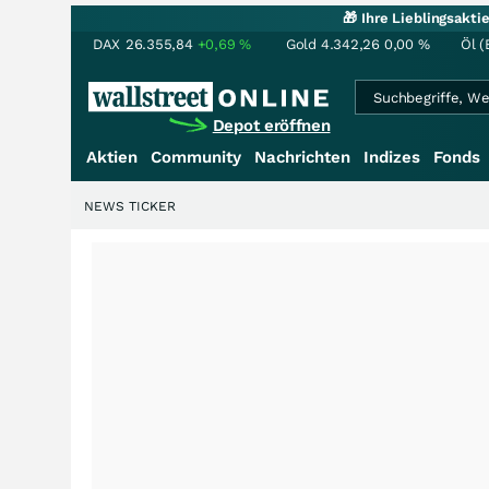
🎁 Ihre Lieblingsakt
DAX
26.355,84
+0,69
%
Gold
4.342,26
0,00
%
Öl (
Depot eröffnen
Aktien
Community
Nachrichten
Indizes
Fonds
NEWS TICKER