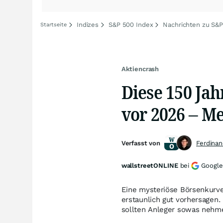
Indizes
S&P 500 Index
Nachrichten zu S&
Startseite
Aktiencrash
Diese 150 Jah
vor 2026 – M
Verfasst von
Ferdina
wallstreetONLINE
bei
Google
Eine mysteriöse Börsenkurv
erstaunlich gut vorhersagen.
sollten Anleger sowas nehm