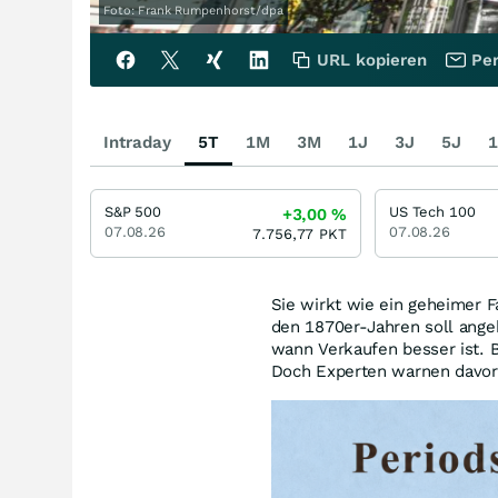
Foto: Frank Rumpenhorst/dpa
URL kopieren
Per
Intraday
5T
1M
3M
1J
3J
5J
1
S&P 500
US Tech 100
+3,00
%
07.08.26
07.08.26
7.756,77
PKT
Sie wirkt wie ein geheimer F
den 1870er-Jahren soll angeb
wann Verkaufen besser ist. B
Doch Experten warnen davor,