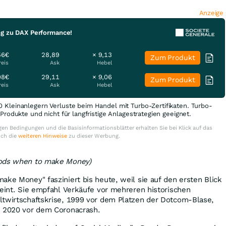
Anzeige
ng zu DAX Performance!
56€
28,89
× 9,13
Zum Produkt
reis
Ask
Hebel
08€
29,11
× 9,06
Zum Produkt
reis
Ask
Hebel
0 Kleinanlegern Verluste beim Handel mit Turbo-Zertifikaten. Turbo-
e Produkte und nicht für langfristige Anlagestrategien geeignet.
en Bedingungen und die Basisinformationsblätter erhalten Sie bei Klick auf das
uch die
weiteren Hinweise
zu dieser Werbung.
iods when to make Money)
ake Money" fasziniert bis heute, weil sie auf den ersten Blick
heint. Sie empfahl Verkäufe vor mehreren historischen
ltwirtschaftskrise, 1999 vor dem Platzen der Dotcom-Blase,
d 2020 vor dem Coronacrash.