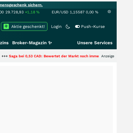
mensgeschenk sichern.
00
29.728,93
+1,18
%
EUR/USD
1,15587
0,00
%
Aktie geschenkt!
Login
Push-Kurse
zins
Broker-Magazin ✨
Unsere Services
53 CAD: Bewertet der Markt noch immer nur die Hälfte der Story?
Anzeige
+++