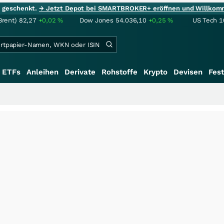
ie geschenkt.
→ Jetzt Depot bei SMARTBROKER+ eröffnen und Willkom
Brent)
82,27
+0,02
%
Dow Jones
54.036,10
+0,25
%
US Tech 1
ETFs
Anleihen
Derivate
Rohstoffe
Krypto
Devisen
Fest
+++
Saga bei 0,