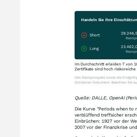
Handeln Sie Ihre Einschätzu
29.246,
Short
Basisp
23.462,
Long
Basisp
Im Durchschnitt erleiden 7 von 1
Zertifikate sind hoch risikoreich
Den Basisprospekt sowie die Endgültig
Disclaimer Dokument. Beachten Sie a
Quelle: DALLE, OpenAI (Per
Die Kurve "Periods when to m
verblüffend treffsicher ersc
Einbrüchen: 1927 vor der We
2007 vor der Finanzkrise un