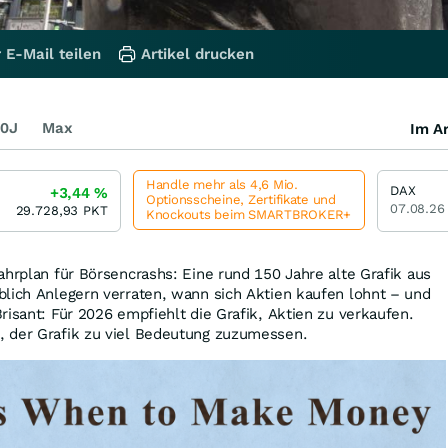
 E-Mail teilen
Artikel drucken
0J
Max
Im Ar
Handle mehr als 4,6 Mio.
DAX
+3,44
%
Optionsscheine, Zertifikate und
07.08.26
29.728,93
PKT
Knockouts beim SMARTBROKER+
ahrplan für Börsencrashs: Eine rund 150 Jahre alte Grafik aus
lich Anlegern verraten, wann sich Aktien kaufen lohnt – und
risant: Für 2026 empfiehlt die Grafik, Aktien zu verkaufen.
 der Grafik zu viel Bedeutung zuzumessen.