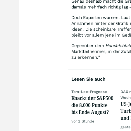
Genau deshalb macht die Gra
damals mehrfach richtig lag
Doch Experten warnen. Laut
Annahmen hinter der Grafik 
Ideen. Die scheinbare Treffe
bleibt vor allem jene im Ged
Gegenüber dem
Handelsblat
Marktteilnehmer, in der Zufä
zu erkennen."
Lesen Sie auch
Tom-Lee-Prognose
DAX 
Knackt der S&P500
Woch
US-J
die 8.000 Punkte
Turb
bis Ende August?
und 
vor 1 Stunde
Gold
geste