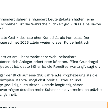
dämpfen Gewinn
inhundert Jahren einhundert Leute gebeten hätten, eine
 schreiben, ist die Wahrscheinlichkeit groß, dass eine davon
e."
 alte Grafik deshalb eher Kuriosität als Kompass. Der
usgerechnet 2026 allein wegen dieser Kurve hektisch
 dass es am Finanzmarkt sehr wohl belastbare
denen sich Anleger orientieren könnten. "Eine Grundregel
gestreut ist, desto höher ist die Renditeerwartung", sagt er.
er der Blick auf eine 150 Jahre alte Prophezeiung als die
inzipien. Kapital möglichst breit zu streuen und
e geduldig auszusitzen. Gerade langfristig hätten
tevermögen deutlich mehr Substanz als vermeintlich präzise
angenheit.
ONLINE User